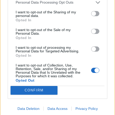
Personal Data Processing Opt Outs
ΠΟΛΙΤΙΚΗ
Ο ΣΥΡΙΖΑ-ΠΣ για την επιδότηση στο
I want to opt-out of the Sharing of my
personal data.
ηλεκτρικό ρεύμα των επιχειρήσεων
Opted In
25/04/2025 - 15:58
I want to opt-out of the Sale of my
Personal Data.
Opted In
I want to opt-out of processing my
Personal Data for Targeted Advertising.
Opted In
I want to opt-out of Collection, Use,
Retention, Sale, and/or Sharing of my
Personal Data that Is Unrelated with the
Purposes for which it was collected.
Opted Out
CONFIRM
ΠΟΛΙΤΙΚΗ
Data Deletion
Data Access
Privacy Policy
Ν. Παπαθανάσης: Παρουσιάζουμε