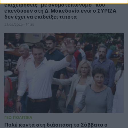
επιχειρήσεις “με ονοματεπώνυμο” που
επενδύουν στη Δ. Μακεδονία ενώ ο ΣΥΡΙΖΑ
δεν έχει να επιδείξει τίποτα
21/02/2025 - 14:36
ΓΕΩ ΠΟΛΙΤΙΚΑ
Πολύ κοντά στη διάσπαση το Σάββατο ο