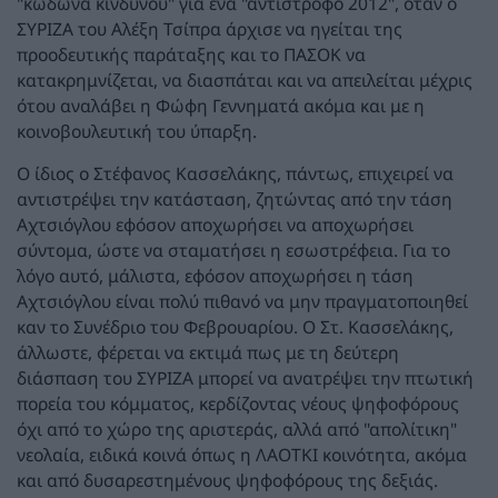
"κώδωνα κινδύνου" για ένα "αντίστροφο 2012", όταν ο
ΣΥΡΙΖΑ του Αλέξη Τσίπρα άρχισε να ηγείται της
προοδευτικής παράταξης και το ΠΑΣΟΚ να
κατακρημνίζεται, να διασπάται και να απειλείται μέχρις
ότου αναλάβει η Φώφη Γεννηματά ακόμα και με η
κοινοβουλευτική του ύπαρξη.
Ο ίδιος ο Στέφανος Κασσελάκης, πάντως, επιχειρεί να
αντιστρέψει την κατάσταση, ζητώντας από την τάση
Αχτσιόγλου εφόσον αποχωρήσει να αποχωρήσει
σύντομα, ώστε να σταματήσει η εσωστρέφεια. Για το
λόγο αυτό, μάλιστα, εφόσον αποχωρήσει η τάση
Αχτσιόγλου είναι πολύ πιθανό να μην πραγματοποιηθεί
καν το Συνέδριο του Φεβρουαρίου. Ο Στ. Κασσελάκης,
άλλωστε, φέρεται να εκτιμά πως με τη δεύτερη
διάσπαση του ΣΥΡΙΖΑ μπορεί να ανατρέψει την πτωτική
πορεία του κόμματος, κερδίζοντας νέους ψηφοφόρους
όχι από το χώρο της αριστεράς, αλλά από "απολίτικη"
νεολαία, ειδικά κοινά όπως η ΛΑΟΤΚΙ κοινότητα, ακόμα
και από δυσαρεστημένους ψηφοφόρους της δεξιάς.