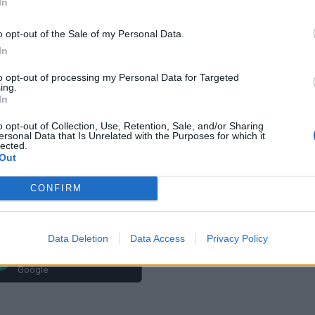
In
o opt-out of the Sale of my Personal Data.
In
to opt-out of processing my Personal Data for Targeted
ing.
In
o opt-out of Collection, Use, Retention, Sale, and/or Sharing
ersonal Data that Is Unrelated with the Purposes for which it
lected.
Out
CONFIRM
Data Deletion
Data Access
Privacy Policy
Πρόσθεσε το
iEnergeia
στα αγαπημένα σου στη
Google