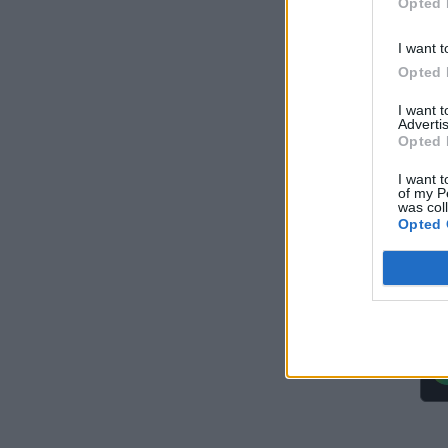
Opted 
σταθμό της Ζαπορίζια
ΚΟΣΜΟΣ
07/08/2026 - 11:04
I want t
Opted 
Ειδικό Χωροταξικό Πλαίσιο για τον
Τουρισμό: Στρατηγικό εργαλείο για
I want 
οργανωμένη, ισόρροπη και βιώσιμη
Advertis
τουριστική ανάπτυξη
Opted 
ΠΟΛΙΤΙΚΗ
07/08/2026 - 10:47
I want t
of my P
Απολογισμός Γ. Μανιάτη για τον δεύτερο
was col
χρόνο της θητείας του στο Ευρωπαϊκό
Opted 
Κοινοβούλιο
ΠΟΛΙΤΙΚΗ
07/08/2026 - 10:44
Δήλωση του Υπουργού Ενέργειας Κύπρου
για την είσοδο Meridiam στην ηλεκτρική
διασύνδεση Great Sea Interconnector
ΠΟΛΙΤΙΚΗ
07/08/2026 - 09:32
Θετικό βήμα η επανενεργοποίηση της
Κυβερνητικής Επιτροπής Βιομηχανίας – Η