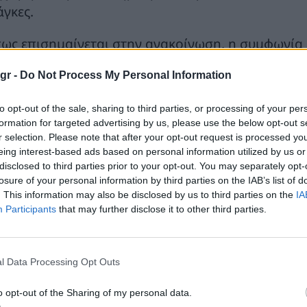
άγκες.
ως επισημαίνεται στην ανακοίνωση, η συμφωνία 
υπηγικής δραστηριότητας της ONEX στον τομέα τω
gr -
Do Not Process My Personal Information
η υλοποιήσει πρόγραμμα κατασκευής ρυμουλκών 
εκτείνεται στην κατηγορία των οικολογικών σκαφώ
to opt-out of the sale, sharing to third parties, or processing of your per
formation for targeted advertising by us, please use the below opt-out s
πρόεδρος και διευθύνων σύμβουλος της ONEX Shi
r selection. Please note that after your opt-out request is processed y
λωσε ότι η συμφωνία επιβεβαιώνει τις δυνατότητ
eing interest-based ads based on personal information utilized by us or
disclosed to third parties prior to your opt-out. You may separately opt-
αλαμβάνουν εξειδικευμένα προγράμματα ναυπήγηση
losure of your personal information by third parties on the IAB’s list of
ογραμμίζοντας παράλληλα τον ρόλο της Ελευσίνα
. This information may also be disclosed by us to third parties on the
IA
υ σχετίζονται με την πράσινη ναυτιλία.
Participants
that may further disclose it to other third parties.
τά την εταιρεία, το έργο αναμένεται να ενισχύσε
χώριας ναυπηγικής βιομηχανίας, αξιοποιώντας εξ
l Data Processing Opt Outs
ραγωγικές υποδομές στην Αττική και τις Κυκλάδες
o opt-out of the Sharing of my personal data.