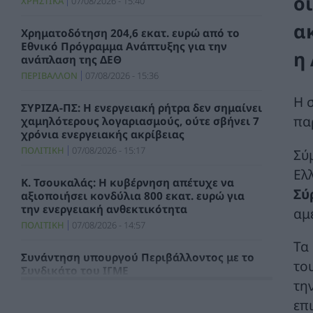
ο
ΧΡΗΣΤΙΚΑ
07/08/2026 - 15:40
α
Χρηματοδότηση 204,6 εκατ. ευρώ από το
Εθνικό Πρόγραμμα Ανάπτυξης για την
η
ανάπλαση της ΔΕΘ
ΠΕΡΙΒΑΛΛΟΝ
07/08/2026 - 15:36
Η 
ΣΥΡΙΖΑ-ΠΣ: Η ενεργειακή ρήτρα δεν σημαίνει
πα
χαμηλότερους λογαριασμούς, ούτε σβήνει 7
χρόνια ενεργειακής ακρίβειας
ΠΟΛΙΤΙΚΗ
07/08/2026 - 15:17
Σύ
Ελ
Κ. Τσουκαλάς: Η κυβέρνηση απέτυχε να
Σύ
αξιοποιήσει κονδύλια 800 εκατ. ευρώ για
την ενεργειακή ανθεκτικότητα
αμ
ΠΟΛΙΤΙΚΗ
07/08/2026 - 14:57
Τα
Συνάντηση υπουργού Περιβάλλοντος με το
το
Συνδικάτο του ΙΓΜΕ
τη
ΧΡΗΣΤΙΚΑ
07/08/2026 - 14:29
επ