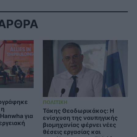
 ΑΡΘΡΑ
ογράφηκε
ΠΟΛΙΤΙΚΗ
 η
Τάκης Θεοδωρικάκος: Η
Hanwha για
ενίσχυση της ναυπηγικής
εργειακή
βιομηχανίας φέρνει νέες
θέσεις εργασίας και