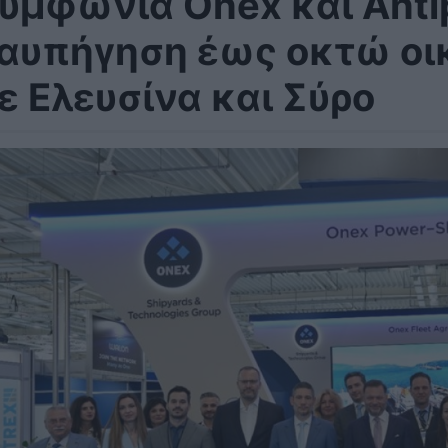
υμφωνία Onex και Antip
αυπήγηση έως οκτώ ο
ε Ελευσίνα και Σύρο