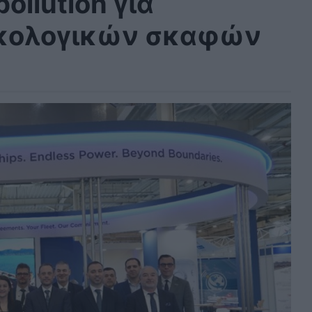
ollution για
ικολογικών σκαφών