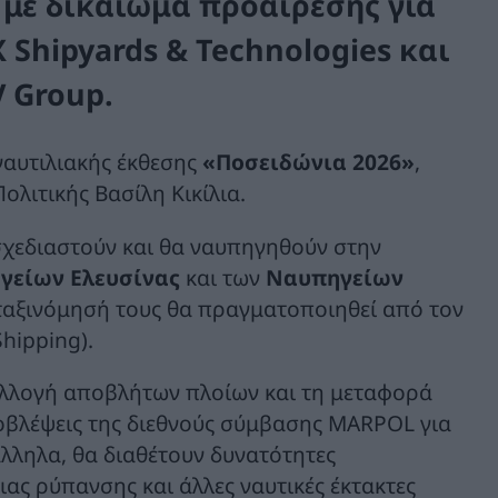
, με δικαίωμα προαίρεσης για
 Shipyards & Technologies
και
V Group.
ναυτιλιακής έκθεσης
«
Ποσειδώνια 2026
»
,
λιτικής Βασίλη Κικίλια.
σχεδιαστούν και θα ναυπηγηθούν στην
γείων Ελευσίνας
και των
Ναυπηγείων
ταξινόμησή τους θα πραγματοποιηθεί από τον
hipping).
υλλογή αποβλήτων πλοίων και τη μεταφορά
ροβλέψεις της διεθνούς σύμβασης MARPOL για
λληλα, θα διαθέτουν δυνατότητες
ας ρύπανσης και άλλες ναυτικές έκτακτες