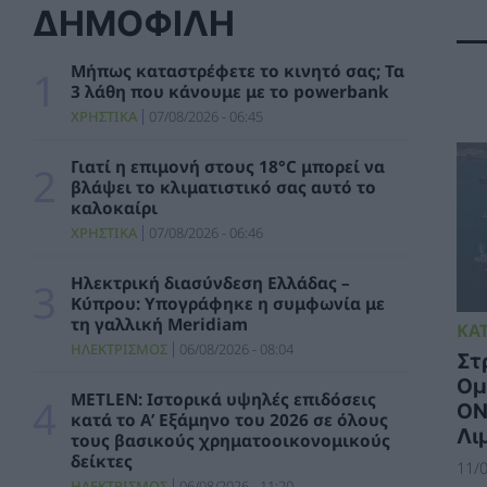
ΧΡΗΣΤΙΚΑ
07/08/2026 - 06:46
ΔΗΜΟΦΙΛΗ
Μήπως καταστρέφετε το κινητό σας; Τα 3
Μήπως καταστρέφετε το κινητό σας; Τα
λάθη που κάνουμε με το powerbank
3 λάθη που κάνουμε με το powerbank
ΧΡΗΣΤΙΚΑ
07/08/2026 - 06:45
ΧΡΗΣΤΙΚΑ
07/08/2026 - 06:45
Μητσοτάκης: 700 εκατ. ευρώ για τη μείωση
Γιατί η επιμονή στους 18°C μπορεί να
του ενεργειακού κόστους και την
βλάψει το κλιματιστικό σας αυτό το
ενεργειακή αναβάθμιση της μεταποίησης ως
καλοκαίρι
το 2030
ΧΡΗΣΤΙΚΑ
07/08/2026 - 06:46
ΠΟΛΙΤΙΚΗ
06/08/2026 - 15:08
Ηλεκτρική διασύνδεση Ελλάδας –
Κ. Χατζηδάκης: Στον κάλαθο των αχρήστων
Κύπρου: Υπογράφηκε η συμφωνία με
οι αμφισβητήσεις για το καλώδιο της
τη γαλλική Meridiam
ΚΑ
ηλεκτρικής διασύνδεσης Ελλάδας-Κύπρου
ΗΛΕΚΤΡΙΣΜΟΣ
06/08/2026 - 08:04
Στ
ΠΟΛΙΤΙΚΗ
06/08/2026 - 14:37
Ομ
METLEN: Ιστορικά υψηλές επιδόσεις
SOWISE+: Επιστημονική πρόοδος και
ON
κατά το Α’ Εξάμηνο του 2026 σε όλους
καινοτομία για μια κυκλική οικονομία στην
Λι
τους βασικούς χρηματοοικονομικούς
πράξη
δείκτες
11/0
ΠΕΡΙΒΑΛΛΟΝ
06/08/2026 - 13:59
ΗΛΕΚΤΡΙΣΜΟΣ
06/08/2026 - 11:20