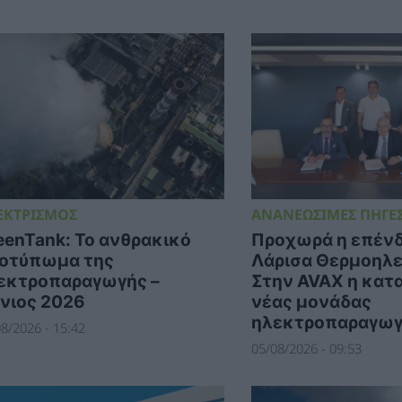
ΕΚΤΡΙΣΜΟΣ
ΑΝΑΝΕΩΣΙΜΕΣ ΠΗΓΕΣ
eenTank: Το ανθρακικό
Προχωρά η επένδ
οτύπωμα της
Λάρισα Θερμοηλε
εκτροπαραγωγής –
Στην AVAX η κατ
ύνιος 2026
νέας μονάδας
ηλεκτροπαραγωγ
8/2026 - 15:42
05/08/2026 - 09:53