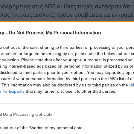
αφερόμενες στις ΑΠΕ οι ίδιες πηγές ανέφεραν ότι
ιλος (κυρίως αιολικά) έχουν συμβάσεις με εγγυη
υ αναπτύσσονται συνδέονται με συμφωνίες αγοράς
ό τις περικοπές της ενέργειας που εγχέουν οι Α
gr -
Do Not Process My Personal Information
ραγωγής. Τόνισαν ακόμη ότι οι κινήσεις του ομίλ
υήσεις είναι πολύ επιλεκτικές.
to opt-out of the sale, sharing to third parties, or processing of your per
formation for targeted advertising by us, please use the below opt-out s
r selection. Please note that after your opt-out request is processed y
λος επισημαίνεται ότι θα προχωρήσει έως τις 6 Μ
eing interest-based ads based on personal information utilized by us or
μφωνία, η πώληση του 7,5% περίπου των μετοχώ
disclosed to third parties prior to your opt-out. You may separately opt-
υ είχε επίσης συμφωνηθεί(1,75 ευρώ ανά μετοχή)
losure of your personal information by third parties on the IAB’s list of
. This information may also be disclosed by us to third parties on the
IA
ά μετοχή στους μετόχους.
Participants
that may further disclose it to other third parties.
l Data Processing Opt Outs
o opt-out of the Sharing of my personal data.