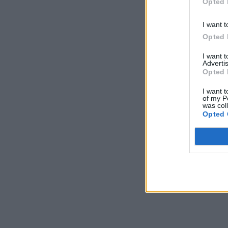
ΠΑΣΟΚ: Ζητά δεσμευτικό χρονοδιάγραμμα
Opted 
υλοποίησης ενός έργου κρίσιμου τόσο από
ενεργειακής όσο και από γεωπολιτικής
I want t
σκοπιάς
Opted 
ΠΟΛΙΤΙΚΗ
06/08/2026 - 10:25
I want 
Advertis
HELLENiQ ENERGY: Αποτελέσματα Β’
Opted 
Τριμήνου / Α’ Εξαμήνου 2026
ΣΥΜΒΑΤΙΚΕΣ ΠΗΓΕΣ
06/08/2026 - 10:21
I want t
of my P
was col
Όμιλος AKTOR: Εξαγορά του 75% των
Opted 
εταιρειών ΗΛΕΚΤΩΡ και THALIS στο πλαίσιο
στρατηγικής συνεργασίας με τον Όμιλο
ΜΟΤΟΡ ΟΪΛ
ΧΡΗΣΤΙΚΑ
06/08/2026 - 09:41
WWF Ελλάς: Περισσότερα από 180.000
στρέμματα καμένων δασικών εκτάσεων σε
λίγες μόλις μέρες
ΠΕΡΙΒΑΛΛΟΝ
06/08/2026 - 09:18