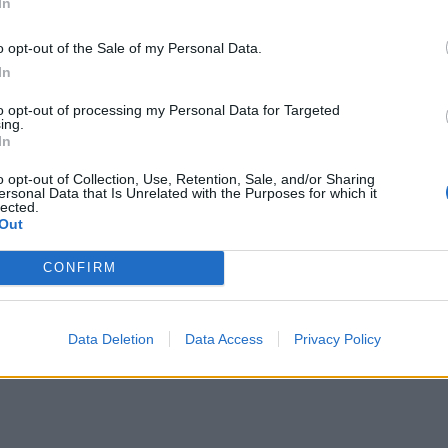
In
o opt-out of the Sale of my Personal Data.
In
to opt-out of processing my Personal Data for Targeted
ing.
In
o opt-out of Collection, Use, Retention, Sale, and/or Sharing
ersonal Data that Is Unrelated with the Purposes for which it
lected.
Out
Πρόσθεσε το
iEnergeia
στα αγαπημένα σου στη
Google
CONFIRM
Data Deletion
Data Access
Privacy Policy
MOTOR OIL
ΗΛΕΚΤΡΟΠΑΡ