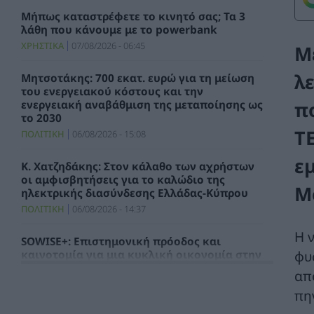
Μήπως καταστρέφετε το κινητό σας; Τα 3
λάθη που κάνουμε με το powerbank
ΧΡΗΣΤΙΚΑ
07/08/2026 - 06:45
Μ
λ
Μητσοτάκης: 700 εκατ. ευρώ για τη μείωση
του ενεργειακού κόστους και την
π
ενεργειακή αναβάθμιση της μεταποίησης ως
το 2030
Τ
ΠΟΛΙΤΙΚΗ
06/08/2026 - 15:08
ε
Κ. Χατζηδάκης: Στον κάλαθο των αχρήστων
οι αμφισβητήσεις για το καλώδιο της
Μ
ηλεκτρικής διασύνδεσης Ελλάδας-Κύπρου
ΠΟΛΙΤΙΚΗ
06/08/2026 - 14:37
Η 
SOWISE+: Επιστημονική πρόοδος και
φυ
καινοτομία για μια κυκλική οικονομία στην
πράξη
απ
ΠΕΡΙΒΑΛΛΟΝ
06/08/2026 - 13:59
πη