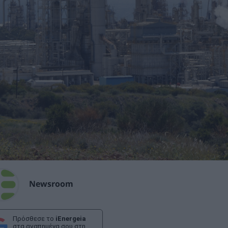
Newsroom
Πρόσθεσε το
iEnergeia
στα αγαπημένα σου στη