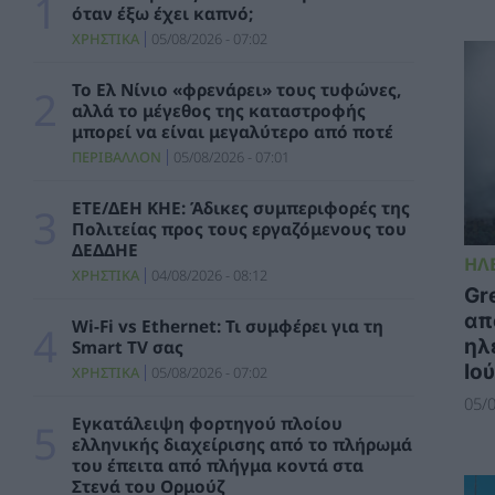
GreenTank: Το ανθρακικό αποτύπωμα της
όταν έξω έχει καπνό;
ηλεκτροπαραγωγής – Ιούνιος 2026
ΧΡΗΣΤΙΚΑ
05/08/2026 - 07:02
ΗΛΕΚΤΡΙΣΜΟΣ
05/08/2026 - 15:42
Το Ελ Νίνιο «φρενάρει» τους τυφώνες,
Διυπουργική σύσκεψη: Οι άμεσες ενέργειες
αλλά το μέγεθος της καταστροφής
για τη στήριξη των πληγέντων στις
μπορεί να είναι μεγαλύτερο από ποτέ
πυρόπληκες περιοχές της Δυτικής Αττικής
ΠΕΡΙΒΑΛΛΟΝ
05/08/2026 - 07:01
ΠΟΛΙΤΙΚΗ
05/08/2026 - 15:32
ΕΤΕ/ΔΕΗ ΚΗΕ: Άδικες συμπεριφορές της
Νίκος Χαρδαλιάς: Μηδενική ανοχή και σε
Πολιτείας προς τους εργαζόμενους του
νομικό επίπεδο για τους υπαίτιους της
ΔΕΔΔΗΕ
πυρκαγιάς στη Δυτική Αττική
ΗΛ
ΧΡΗΣΤΙΚΑ
04/08/2026 - 08:12
ΠΟΛΙΤΙΚΗ
05/08/2026 - 15:24
Gr
απ
Wi-Fi vs Ethernet: Τι συμφέρει για τη
Δήμος Αθηναίων: 43 σχολικές αυλές
ηλ
Smart TV σας
γίνονται πιο πράσινες και πιο δροσερές
Ιο
ΧΡΗΣΤΙΚΑ
05/08/2026 - 07:02
ΠΕΡΙΒΑΛΛΟΝ
05/08/2026 - 14:33
05/0
Εγκατάλειψη φορτηγού πλοίου
Οι Χούθι της Υεμένης ανακοίνωσαν ότι
ελληνικής διαχείρισης από το πλήρωμά
επιτέθηκαν σε σαουδαραβικό
του έπειτα από πλήγμα κοντά στα
πετρελαιοφόρο στην Ερυθρά Θάλασσα
Στενά του Ορμούζ