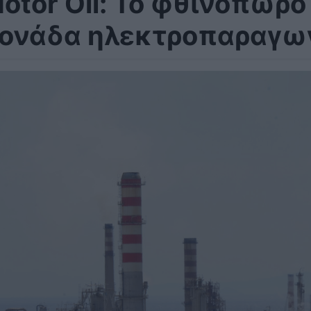
otor Oil: Το φθινόπωρο 
ονάδα ηλεκτροπαραγω