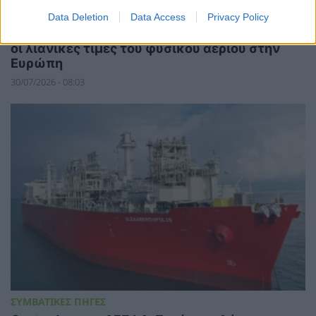
ΣΥΜΒΑΤΙΚΕΣ ΠΗΓΕΣ
Data Deletion
Data Access
Privacy Policy
Σχεδόν 70% πάνω από τα προ κρίσης επίπεδα
οι λιανικές τιμές του φυσικού αερίου στην
Ευρώπη
30/07/2026 - 08:03
ΣΥΜΒΑΤΙΚΕΣ ΠΗΓΕΣ