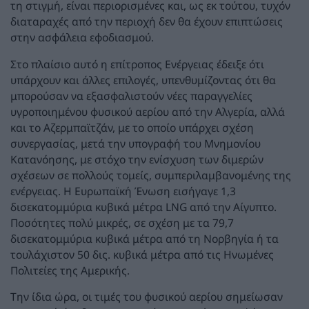
τη στιγμή, είναι περιορισμένες και, ως εκ τούτου, τυχόν
διαταραχές από την περιοχή δεν θα έχουν επιπτώσεις
στην ασφάλεια εφοδιασμού.
Στο πλαίσιο αυτό η επίτροπος Ενέργειας έδειξε ότι
υπάρχουν και άλλες επιλογές, υπενθυμίζοντας ότι θα
μπορούσαν να εξασφαλιστούν νέες παραγγελίες
υγροποιημένου φυσικού αερίου από την Αλγερία, αλλά
και το Αζερμπαϊτζάν, με το οποίο υπάρχει σχέση
συνεργασίας, μετά την υπογραφή του Μνημονίου
Κατανόησης, με στόχο την ενίσχυση των διμερών
σχέσεων σε πολλούς τομείς, συμπεριλαμβανομένης της
ενέργειας. Η Ευρωπαϊκή Ένωση εισήγαγε 1,3
δισεκατομμύρια κυβικά μέτρα LNG από την Αίγυπτο.
Ποσότητες πολύ μικρές, σε σχέση με τα 79,7
δισεκατομμύρια κυβικά μέτρα από τη Νορβηγία ή τα
τουλάχιστον 50 δις. κυβικά μέτρα από τις Ηνωμένες
Πολιτείες της Αμερικής.
Την ίδια ώρα, οι τιμές του φυσικού αερίου σημείωσαν