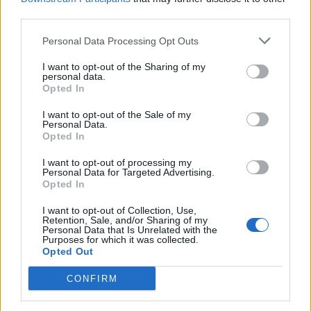
third parties.
Personal Data Processing Opt Outs
I want to opt-out of the Sharing of my
personal data.
ΣΥΜΒΑΤΙΚΕΣ ΠΗΓΕΣ
Opted In
Οι περικοπές ΑΠΕ αυξάνουν τη ζήτηση
I want to opt-out of the Sale of my
φυσικού αερίου στην ηλεκτροπαραγωγή
Personal Data.
Opted In
31/07/2026 - 08:00
I want to opt-out of processing my
Personal Data for Targeted Advertising.
Opted In
I want to opt-out of Collection, Use,
Retention, Sale, and/or Sharing of my
Personal Data that Is Unrelated with the
Purposes for which it was collected.
Opted Out
CONFIRM