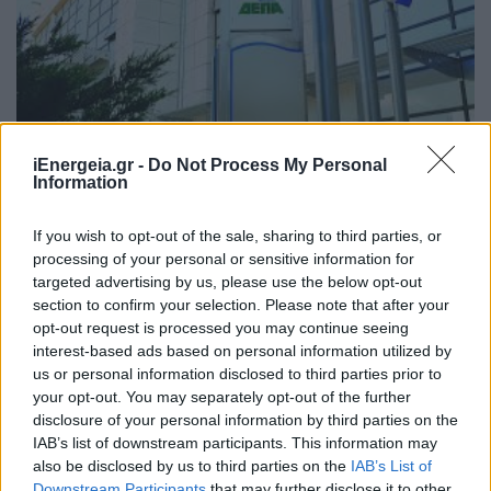
iEnergeia.gr -
Do Not Process My Personal
ΣΥΜΒΑΤΙΚΕΣ ΠΗΓΕΣ
Information
Η ΔΕΠΑ Εμπορίας ολοκλήρωσε με επιτυχία
την πρώτη παράδοση LNG στη Bulgartransgaz
If you wish to opt-out of the sale, sharing to third parties, or
στο FSRU Αλεξανδρούπολης
processing of your personal or sensitive information for
04/08/2026 - 10:32
targeted advertising by us, please use the below opt-out
section to confirm your selection. Please note that after your
opt-out request is processed you may continue seeing
interest-based ads based on personal information utilized by
us or personal information disclosed to third parties prior to
your opt-out. You may separately opt-out of the further
disclosure of your personal information by third parties on the
IAB’s list of downstream participants. This information may
also be disclosed by us to third parties on the
IAB’s List of
Downstream Participants
that may further disclose it to other