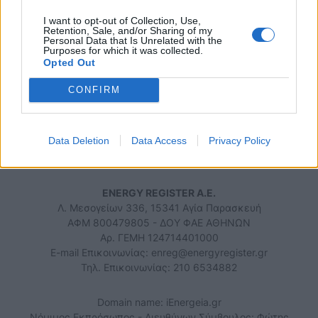
I want to opt-out of Collection, Use,
Retention, Sale, and/or Sharing of my
Personal Data that Is Unrelated with the
Purposes for which it was collected.
Opted Out
iEnergeia.gr
CONFIRM
ΠΟΙΟΙ ΕΙΜΑΣΤΕ
ΟΡΟΙ ΧΡΗΣΗΣ
ΕΠΙΚΟΙΝΩΝΙΑ
Data Deletion
Data Access
Privacy Policy
ENERGY REGISTER Α.Ε.
Λ. Μεσογείων 336, 15341 Αγία Παρασκευή
ΑΦΜ 800479805 - ΔΟΥ ΦΑΕ ΑΘΗΝΩΝ
Αρ. ΓΕΜΗ 124714401000
E-mail Επικοινωνίας:
enreg@energyregister.gr
Τηλ. Επικοινωνίας: 210 6534882
Domain name: iEnergeia.gr
Νόμιμος Εκπρόσωπος - Διευθύνων Σύμβουλος: Φώτης