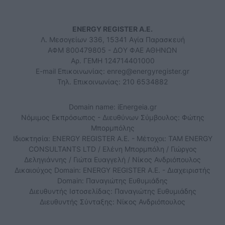
ENERGY REGISTER Α.Ε.
Λ. Μεσογείων 336, 15341 Αγία Παρασκευή
ΑΦΜ 800479805 - ΔΟΥ ΦΑΕ ΑΘΗΝΩΝ
Αρ. ΓΕΜΗ 124714401000
E-mail Επικοινωνίας:
enreg@energyregister.gr
Τηλ. Επικοινωνίας: 210 6534882
Domain name: iEnergeia.gr
Νόμιμος Εκπρόσωπος - Διευθύνων Σύμβουλος: Φώτης
Μπορμπόλης
Ιδιοκτησία: ENERGY REGISTER Α.Ε. - Μέτοχοι: TAM ENERGY
CONSULTANTS LTD / Ελένη Μπορμπόλη / Γιώργος
Δεληγιάννης / Γιώτα Ευαγγελή / Νίκος Ανδριόπουλος
Δικαιούχος Domain: ENERGY REGISTER Α.Ε. - Διαχειριστής
Domain: Παναγιώτης Ευθυμιάδης
Διευθυντής Ιστοσελίδας: Παναγιώτης Ευθυμιάδης
Διευθυντής Σύνταξης: Νίκος Ανδριόπουλος