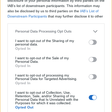
disclosure of your personal information by third parties on the
Ουκρανίας
IAB’s list of downstream participants. This information may
ΚΟΣΜΟΣ
also be disclosed by us to third parties on the
IAB’s List of
13/08/2025 - 08:22
Downstream Participants
that may further disclose it to other
third parties.
Personal Data Processing Opt Outs
I want to opt-out of the Sharing of my
personal data.
Opted In
I want to opt-out of the Sale of my
Personal Data.
Opted In
I want to opt-out of processing my
Personal Data for Targeted Advertising.
Opted In
I want to opt-out of Collection, Use,
Retention, Sale, and/or Sharing of my
Personal Data that Is Unrelated with the
Purposes for which it was collected.
Διυλιστήριο-κλειδί της Λιβύης
Opted Out
ανέστειλε τη λειτουργία του εξαιτίας