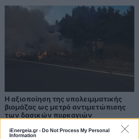
Η αξιοποίηση της υπολειμματικής
βιομάζας ως μετρό αντιμετώπισης
των δασικών πυρκαγιών
ΠΕΡΙΒΑΛΛΟΝ
iEnergeia.gr -
Do Not Process My Personal
25/07/2022 - 07:39
Information