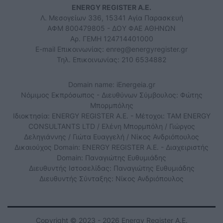
ENERGY REGISTER Α.Ε.
Λ. Μεσογείων 336, 15341 Αγία Παρασκευή
ΑΦΜ 800479805 - ΔΟΥ ΦΑΕ ΑΘΗΝΩΝ
Αρ. ΓΕΜΗ 124714401000
E-mail Επικοινωνίας:
enreg@energyregister.gr
Τηλ. Επικοινωνίας: 210 6534882
Domain name: iEnergeia.gr
Νόμιμος Εκπρόσωπος - Διευθύνων Σύμβουλος: Φώτης
Μπορμπόλης
Ιδιοκτησία: ENERGY REGISTER Α.Ε. - Μέτοχοι: TAM ENERGY
CONSULTANTS LTD / Ελένη Μπορμπόλη / Γιώργος
Δεληγιάννης / Γιώτα Ευαγγελή / Νίκος Ανδριόπουλος
Δικαιούχος Domain: ENERGY REGISTER Α.Ε. - Διαχειριστής
Domain: Παναγιώτης Ευθυμιάδης
Διευθυντής Ιστοσελίδας: Παναγιώτης Ευθυμιάδης
Διευθυντής Σύνταξης: Νίκος Ανδριόπουλος
Copyright © 2023 - 2026 Energy Register Α.Ε.