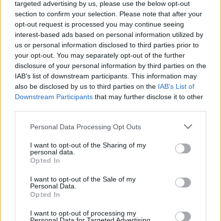
targeted advertising by us, please use the below opt-out
section to confirm your selection. Please note that after your
opt-out request is processed you may continue seeing
interest-based ads based on personal information utilized by
us or personal information disclosed to third parties prior to
your opt-out. You may separately opt-out of the further
disclosure of your personal information by third parties on the
ΚΟΣΜΟΣ
IAB’s list of downstream participants. This information may
Κίνα: Ετήσια αύξηση 61% στην εγκατεστημένη
also be disclosed by us to third parties on the
IAB’s List of
αποθηκευτική ικανότητα από ανανεώσιμες
Downstream Participants
that may further disclose it to other
πηγές στα τέλη Ιουνίου του 2026
third parties.
03/08/2026 - 10:34
Personal Data Processing Opt Outs
I want to opt-out of the Sharing of my
personal data.
Opted In
I want to opt-out of the Sale of my
Personal Data.
Opted In
I want to opt-out of processing my
Personal Data for Targeted Advertising.