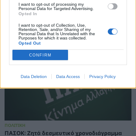
I want to opt-out of processing my
Μακεδονία στους μόνιμους διορισμούς
Personal Data for Targeted Advertising.
εκπαιδευτικών – Πήγε “περίπατο” η Ρήτρα
Opted In
Δίκαιης Μετάβασης
I want to opt-out of Collection, Use,
06/08/2026 - 13:25
Retention, Sale, and/or Sharing of my
Personal Data that Is Unrelated with the
Purposes for which it was collected.
Opted Out
CONFIRM
Data Deletion
Data Access
Privacy Policy
ΠΟΛΙΤΙΚΗ
ΠΑΣΟΚ: Ζητά δεσμευτικό χρονοδιάγραμμα