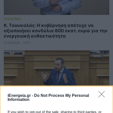
ΠΟΛΙΤΙΚΗ
Κ. Τσουκαλάς: Η κυβέρνηση απέτυχε να
αξιοποιήσει κονδύλια 800 εκατ. ευρώ για την
ενεργειακή ανθεκτικότητα
07/08/2026 - 14:57
iEnergeia.gr -
Do Not Process My Personal
Information
If you wish to opt-out of the sale, sharing to third parties, or
ΠΟΛΙΤΙΚΗ