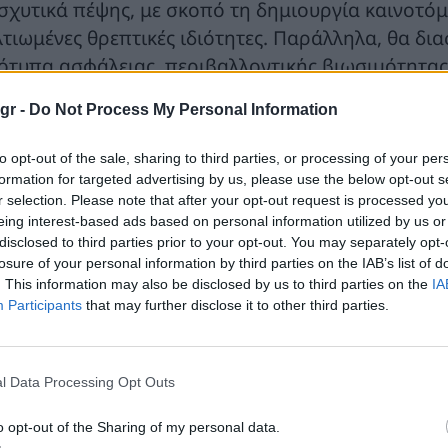
ισχυτικά πέψης, με σκοπό τη δημιουργία καινο
λτιωμένες θρεπτικές ιδιότητες. Παράλληλα, θα δ
ότυπα ασφάλειας, περιβαλλοντικής βιωσιμότητας 
όμο για τη μελλοντική εμπορική αξιοποίηση των
gr -
Do Not Process My Personal Information
 έργο χρηματοδοτείται από την Ευρωπαϊκή Ένωση
to opt-out of the sale, sharing to third parties, or processing of your per
ο-βασισμένη Ευρώπη» (Circular Bio-Based Europe J
formation for targeted advertising by us, please use the below opt-out s
 εταίρους από 7 ευρωπαϊκές χώρες μεταξύ των οπ
r selection. Please note that after your opt-out request is processed y
ιστημονική αριστεία με τη βιομηχανική τεχνογνωσ
eing interest-based ads based on personal information utilized by us or
disclosed to third parties prior to your opt-out. You may separately opt-
losure of your personal information by third parties on the IAB’s list of
αρκτήρια συνάντηση
. This information may also be disclosed by us to third parties on the
IA
Participants
that may further disclose it to other third parties.
εναρκτήρια συνάντηση πραγματοποιήθηκε πριν λί
ην Ιταλία, σηματοδοτώντας το πρώτο μεγάλο ορ
αίρων και του CBE JU συμμετείχαν για να καθορίσο
l Data Processing Opt Outs
όμενων μηνών.
o opt-out of the Sharing of my personal data.