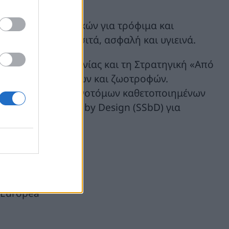
ινοτόμων συστατικών για τρόφιμα και
 οικονομικά προσιτά, ασφαλή και υγιεινά.
ς Πράσινης Συμφωνίας και τη Στρατηγική «Από
οφική αξία τροφίμων και ζωοτροφών.
 της Ε.Ε. μέσω καινοτόμων καθετοποιημένων
e and Sustainable by Design (SSbD) για
υντονιστής)
a Europea