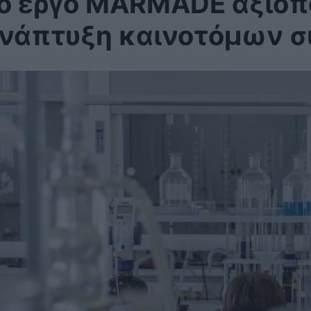
ο έργο MARMADE αξιοπο
νάπτυξη καινοτόμων 