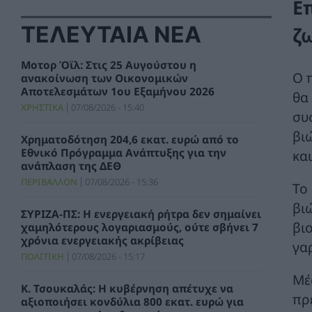
Ε
ΤΕΛΕΥΤΑΙΑ ΝΕΑ
ζ
Μοτορ Όϊλ: Στις 25 Αυγούστου η
Ο 
ανακοίνωση των Οικονομικών
Αποτελεσμάτων 1ου Εξαμήνου 2026
θα
ΧΡΗΣΤΙΚΑ
07/08/2026 - 15:40
συ
βι
Χρηματοδότηση 204,6 εκατ. ευρώ από το
Εθνικό Πρόγραμμα Ανάπτυξης για την
κα
ανάπλαση της ΔΕΘ
ΠΕΡΙΒΑΛΛΟΝ
07/08/2026 - 15:36
Το
βι
ΣΥΡΙΖΑ-ΠΣ: Η ενεργειακή ρήτρα δεν σημαίνει
βι
χαμηλότερους λογαριασμούς, ούτε σβήνει 7
χρόνια ενεργειακής ακρίβειας
γα
ΠΟΛΙΤΙΚΗ
07/08/2026 - 15:17
Μέ
Κ. Τσουκαλάς: Η κυβέρνηση απέτυχε να
πρ
αξιοποιήσει κονδύλια 800 εκατ. ευρώ για