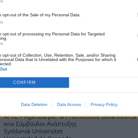
αμα και Στόχοι
In
κύριος στόχος του MARMADE είναι η ανάπτυξη κα
o opt-out of the Sale of my Personal Data.
In
οτροφές από θαλάσσια βιομάζα, τα οποία θα είναι
to opt-out of processing my Personal Data for Targeted
ο έργο υποστηρίζει τους στόχους της Ευρωπαϊκή
ing.
In
ο Αγρόκτημα στο Πιάτο», βελτιώνοντας τη διατρ
αράλληλα, προάγει τη Στρατηγική Βιοοικονομίας
o opt-out of Collection, Use, Retention, Sale, and/or Sharing
ersonal Data that Is Unrelated with the Purposes for which it
ιαδικασιών εκχύλισης και εφαρμόζει τις αρχές Saf
lected.
Out
σφάλεια και περιβαλλοντική προστασία.
CONFIRM
ταίροι
του
έργου
UNICAM – Università degli Studi di Camerino (Σ
Data Deletion
Data Access
Privacy Policy
BIOCHICA SRL
APRE – Agenzia per la Promozione della Ricerc
ena Σύμβουλοι Ανάπτυξης
Syddansk Universitet