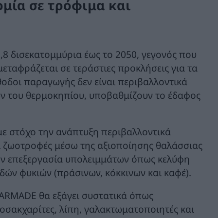
ομία σε τρόφιμα και
,8 δισεκατομμύρια έως το 2050, γεγονός που
μεταφράζεται σε τεράστιες προκλήσεις για τα
οδοι παραγωγής δεν είναι περιβαλλοντικά
ν του θερμοκηπίου, υποβαθμίζουν το έδαφος
με στόχο την ανάπτυξη περιβαλλοντικά
ι ζωοτροφές μέσω της αξιοποίησης θαλάσσιας
την επεξεργασία υπολειμμάτων όπως κελύφη
δών φυκιών (πράσινων, κόκκινων και καφέ).
MARMADE θα εξάγει συστατικά όπως
ιγοσακχαρίτες, λίπη, γαλακτωματοποιητές και