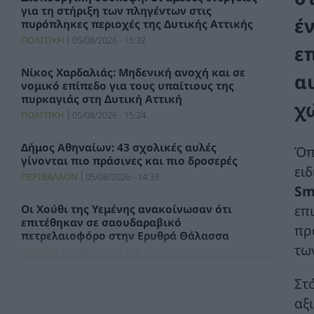
για τη στήριξη των πληγέντων στις
έ
πυρόπληκες περιοχές της Δυτικής Αττικής
ΠΟΛΙΤΙΚΗ
05/08/2026 - 15:32
ε
Νίκος Χαρδαλιάς: Μηδενική ανοχή και σε
α
νομικό επίπεδο για τους υπαίτιους της
πυρκαγιάς στη Δυτική Αττική
χ
ΠΟΛΙΤΙΚΗ
05/08/2026 - 15:24
Δήμος Αθηναίων: 43 σχολικές αυλές
Όπ
γίνονται πιο πράσινες και πιο δροσερές
ει
ΠΕΡΙΒΑΛΛΟΝ
05/08/2026 - 14:33
Sm
επι
Οι Χούθι της Υεμένης ανακοίνωσαν ότι
επιτέθηκαν σε σαουδαραβικό
πρ
πετρελαιοφόρο στην Ερυθρά Θάλασσα
τω
ΚΟΣΜΟΣ
05/08/2026 - 13:33
Στ
Ντ.Τραμπ: Είτε το στενό του Ορμούζ «θα
ανοίξει πολύ σύντομα» ή το Ιράν θα υποστεί
αξ
«πολύ δυνατά» πλήγματα