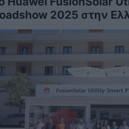
ο Huawei FusionSolar Ut
oadshow 2025 στην Ελ