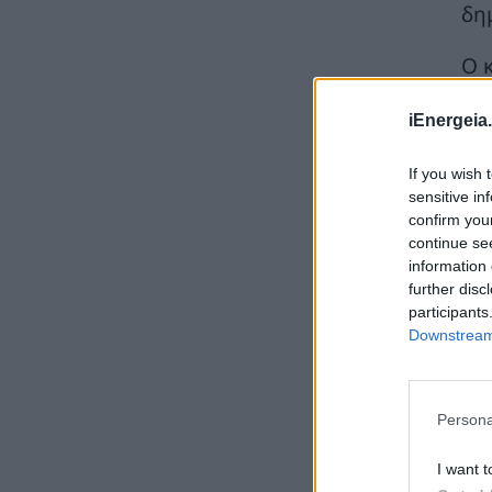
δη
ΚΟΣΜΟΣ
05/08/2026 - 13:31
Ο 
Όμιλος ΑΒΑΞ: Ανάληψη έργου κατασκευής
σταθμού παραγωγής ηλεκτρικής ενέργειας
«Μέ
800 ΜW στη Λάρισα
iEnergeia.
λύσ
ΚΑΤΑΣΚΕΥΕΣ
05/08/2026 - 12:26
αντ
If you wish 
Η Νέα διπλή κορυφαία διάκριση για τη
sensitive in
Schneider Electric στα Cloud Computing
confirm you
Awards 2026
continue se
ΝΕΕΣ ΤΕΧΝΟΛΟΓΙΕΣ
05/08/2026 - 11:56
information 
further disc
FARIA Renewables: Ηλεκτροδότησε το
participants
αιολικό πάρκο Faria Αίολος Λάρυμνα
Downstream 
ΑΝΑΝΕΩΣΙΜΕΣ ΠΗΓΕΣ ΕΝΕΡΓΕΙΑΣ
05/08/2026 - 11:15
Κάγια Κάλλας σε Γ. Μανιάτη για «Γαλάζια
Persona
Πατρίδα»: Η ΕΕ αναμένει από την Τουρκία να
σέβεται τα κυριαρχικά δικαιώματα των
κρατών μελών
I want t
ΠΟΛΙΤΙΚΗ
05/08/2026 - 10:49