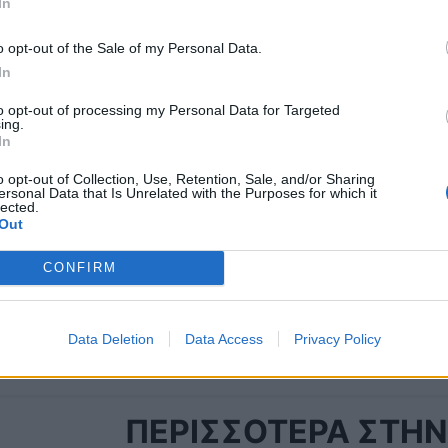
In
o opt-out of the Sale of my Personal Data.
In
Πρόσθεσε το
iEnergeia
στα αγαπημένα σου στη
to opt-out of processing my Personal Data for Targeted
Google
ing.
In
o opt-out of Collection, Use, Retention, Sale, and/or Sharing
ersonal Data that Is Unrelated with the Purposes for which it
HUAWEI
FUSION S
lected.
Out
CONFIRM
Data Deletion
Data Access
Privacy Policy
ΠΕΡΙΣΣΟΤΕΡΑ ΣΤΗΝ 