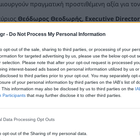
μιουργούν πραγματική προστιθέμενη αξία για τον 
κύριος
Θεόδωρος Θεοδωρής, Executive Director
σα από το Utility Smart PV & ESS Roadshow 2025 φέ
gr -
Do Not Process My Personal Information
εις στην αγορά, προσφέροντας στους συνεργάτες και
αποκρίνονται στις ανάγκες του σήμερα και προετοιμ
to opt-out of the sale, sharing to third parties, or processing of your per
formation for targeted advertising by us, please use the below opt-out s
r selection. Please note that after your opt-out request is processed y
eing interest-based ads based on personal information utilized by us or
disclosed to third parties prior to your opt-out. You may separately opt-
losure of your personal information by third parties on the IAB’s list of
. This information may also be disclosed by us to third parties on the
IA
Participants
that may further disclose it to other third parties.
l Data Processing Opt Outs
o opt-out of the Sharing of my personal data.