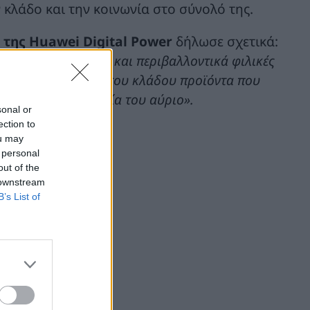
κλάδο και την κοινωνία στο σύνολό της.
 της Huawei Digital Power
δήλωσε σχετικά:
ρνουμε καινοτόμες και περιβαλλοντικά φιλικές
 στις επιχειρήσεις του κλάδου προϊόντα που
άζουν την τεχνολογία του αύριο».
sonal or
ection to
ou may
 personal
out of the
 downstream
B’s List of