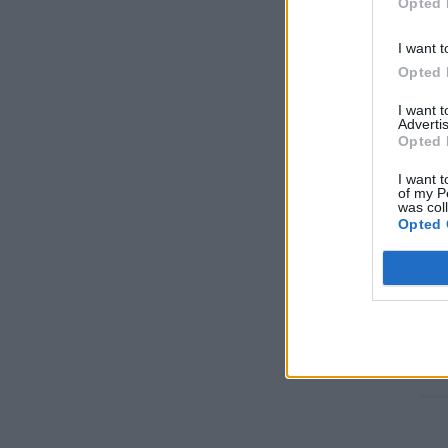
Opted 
Cenergy Holdings: Οικονομικά
I want t
αποτελέσματα πρώτου εξαμήνου 2026
Opted 
ΧΡΗΣΤΙΚΑ
05/08/2026 - 10:06
I want 
Advertis
Προχωρά η επένδυση της Λάρισα
Opted 
Θερμοηλεκτρική: Στην AVAX η κατασκευή
της νέας μονάδας ηλεκτροπαραγωγής
I want t
ΑΝΑΝΕΩΣΙΜΕΣ ΠΗΓΕΣ ΕΝΕΡΓΕΙΑΣ
05/08/2026 - 09:53
of my P
was col
Opted 
Το πρόγραμμα CAFF Work powered by
Viohalco ολοκληρώνει τον δεύτερο κύκλο
του, δημιουργώντας ευκαιρίες
απασχόλησης για νέους ανθρώπους
ΧΡΗΣΤΙΚΑ
05/08/2026 - 09:20
Κίνα: Στόχος η αύξηση του ποσοστού της
παραγόμενης ενέργειας από μη ορυκτές
πηγές στο 50% μέχρι το 2030
ΚΟΣΜΟΣ
05/08/2026 - 09:08