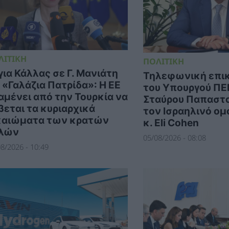
ΛΙΤΙΚΗ
ΠΟΛΙΤΙΚΗ
για Κάλλας σε Γ. Μανιάτη
Τηλεφωνική επι
α «Γαλάζια Πατρίδα»: Η ΕΕ
του Υπουργού ΠΕΝ
αμένει από την Τουρκία να
Σταύρου Παπαστα
βεται τα κυριαρχικά
τον Ισραηλινό ομ
καιώματα των κρατών
κ. Eli Cohen
λών
05/08/2026 - 08:08
8/2026 - 10:49