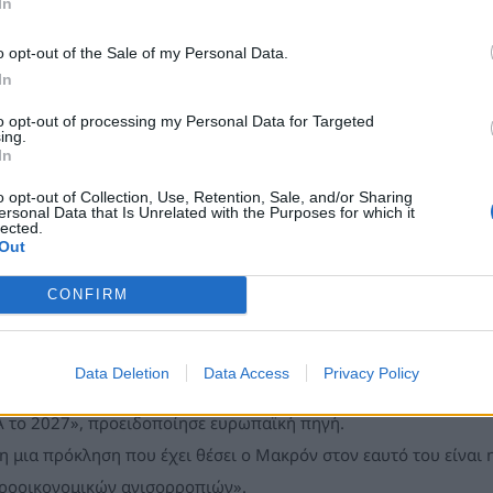
In
α από τη Μέση Ανατολή, ο Μακρόν ελπίζει να εξασφαλίσει από τ
o opt-out of the Sale of my Personal Data.
ς τον Ρώσο πρόεδρο Βλαντιμίρ Πούτιν, προκειμένου να τερματι
In
λλου ο Αμερικανός πρόεδρος θα συμμετάσχει αύριο, Τρίτη, σε
to opt-out of processing my Personal Data for Targeted
ing.
λόγου του Βολοντίμιρ Ζελένσκι.
In
o opt-out of Collection, Use, Retention, Sale, and/or Sharing
κή ιδέα»
ersonal Data that Is Unrelated with the Purposes for which it
lected.
Out
καταφέρει ο Μακρόν μια ακόμη διπλωματική επιτυχία, όπως στ
ει τον τότε Ιρανό Υπουργό Εξωτερικών Μοχαμάντ Τζαβάντ Ζαρίφ,
CONFIRM
σκονταν ήδη σε οριακό σημείο;
Data Deletion
Data Access
Privacy Policy
προσδοκίες είναι μεγάλες. «Η G7 πρέπει να επιβληθεί ως ένα σ
 το 2027», προειδοποίησε ευρωπαϊκή πηγή.
η μια πρόκληση που έχει θέσει ο Μακρόν στον εαυτό του είναι
ροοικονομικών ανισορροπιών».