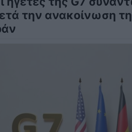
ι ηγέτες της G7 συναντ
ετά την ανακοίνωση τ
ράν