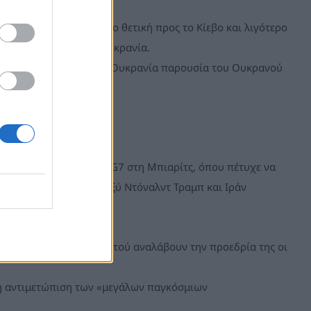
ον Τραμπ μια στάση πιο θετική προς το Κίεβο και λιγότερο
στεί ο πόλεμος στην Ουκρανία.
 συνεδρίαση με θέμα την Ουκρανία παρουσία του Ουκρανού
η σύνοδο κορυφής της G7 στη Μπιαρίτς, όπου πέτυχε να
 όταν οι σχέσεις μεταξύ Ντόναλντ Τραμπ και Ιράν
χήμα που λειτουργεί προτού αναλάβουν την προεδρία της οι
 η αντιμετώπιση των «μεγάλων παγκόσμιων