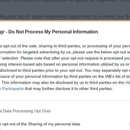
λά μέλη της G7 έχουν επηρεαστεί άμεσα από τις κινήσεις του Τ
ταραχή στη Μέση Ανατολή, το παγκόσμιο εμπόριο και τη διπλω
gr -
Do Not Process My Personal Information
νοδος κορυφής κρίσεων»
to opt-out of the sale, sharing to third parties, or processing of your per
formation for targeted advertising by us, please use the below opt-out s
άλλος πρόεδρος, οικοδεσπότης για δεύτερη φορά της G7 μετά το
r selection. Please note that after your opt-out request is processed y
eing interest-based ads based on personal information utilized by us or
μετοχή σε αυτή την ομάδα των ισχυρών βιομηχανικών δυνάμε
disclosed to third parties prior to your opt-out. You may separately opt-
ο του 2027, να του δώσει την ευκαιρία για μια διπλωματική επι
losure of your personal information by third parties on the IAB’s list of
. This information may also be disclosed by us to third parties on the
IA
 είναι μια σύνοδος κορυφής κρίσεων και μια σύνοδος κορυφής 
Participants
that may further disclose it to other third parties.
εδρία.
έξη-κλειδί θα είναι «σύγκλιση» - μεταξύ του Ντόναλντ Τραμπ και
l Data Processing Opt Outs
λά ζητήματα, και μεταξύ των χωρών της G7 και των προσκεκλημ
o opt-out of the Sharing of my personal data.
υπτος).