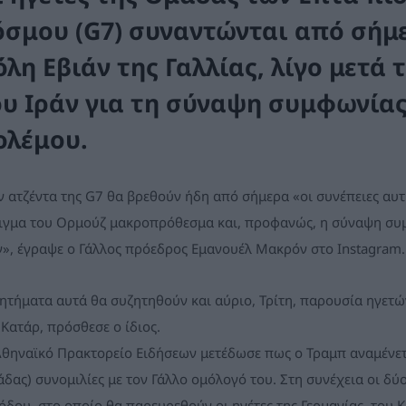
όσμου (G7) συναντώνται από σήμερ
όλη Εβιάν της Γαλλίας, λίγο μετά
ου Ιράν για τη σύναψη συμφωνίας
ολέμου.
ν ατζέντα της G7 θα βρεθούν ήδη από σήμερα «οι συνέπειες αυτ
ιγμα του Ορμούζ μακροπρόθεσμα και, προφανώς, η σύναψη συμ
ν», έγραψε ο Γάλλος πρόεδρος Εμανουέλ Μακρόν στο Instagram.
ζητήματα αυτά θα συζητηθούν και αύριο, Τρίτη, παρουσία ηγετ
 Κατάρ, πρόσθεσε ο ίδιος.
Αθηναϊκό Πρακτορείο Ειδήσεων μετέδωσε πως ο Τραμπ αναμένετα
άδας) συνομιλίες με τον Γάλλο ομόλογό του. Στη συνέχεια οι δύ
όδου, στο οποίο θα παρευρεθούν οι ηγέτες της Γερμανίας, του Κα