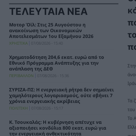
κ
ΤΕΛΕΥΤΑΙΑ ΝΕΑ
π
Μοτορ Όϊλ: Στις 25 Αυγούστου η
ανακοίνωση των Οικονομικών
τ
Αποτελεσμάτων 1ου Εξαμήνου 2026
ΧΡΗΣΤΙΚΑ
07/08/2026 - 15:40
π
Χρηματοδότηση 204,6 εκατ. ευρώ από το
Εθνικό Πρόγραμμα Ανάπτυξης για την
Στη
ανάπλαση της ΔΕΘ
άνο
ΠΕΡΙΒΑΛΛΟΝ
07/08/2026 - 15:36
Ιρά
ΣΥΡΙΖΑ-ΠΣ: Η ενεργειακή ρήτρα δεν σημαίνει
χαμηλότερους λογαριασμούς, ούτε σβήνει 7
Τα 
χρόνια ενεργειακής ακρίβειας
ΠΟΛΙΤΙΚΗ
07/08/2026 - 15:17
του
Το 
Κ. Τσουκαλάς: Η κυβέρνηση απέτυχε να
Ελλ
αξιοποιήσει κονδύλια 800 εκατ. ευρώ για
την ενεργειακή ανθεκτικότητα
συν