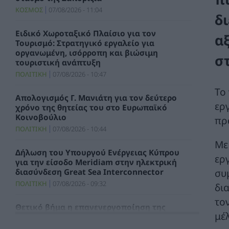
ΚΟΣΜΟΣ
07/08/2026 - 11:04
δ
Ειδικό Χωροταξικό Πλαίσιο για τον
α
Τουρισμό: Στρατηγικό εργαλείο για
οργανωμένη, ισόρροπη και βιώσιμη
σ
τουριστική ανάπτυξη
ΠΟΛΙΤΙΚΗ
07/08/2026 - 10:47
Το
Απολογισμός Γ. Μανιάτη για τον δεύτερο
ερ
χρόνο της θητείας του στο Ευρωπαϊκό
Κοινοβούλιο
πρ
ΠΟΛΙΤΙΚΗ
07/08/2026 - 10:44
Με
Δήλωση του Υπουργού Ενέργειας Κύπρου
ερ
για την είσοδο Meridiam στην ηλεκτρική
συ
διασύνδεση Great Sea Interconnector
ΠΟΛΙΤΙΚΗ
07/08/2026 - 09:32
δι
το
Θετικό βήμα η επανενεργοποίηση της
μέ
Κυβερνητικής Επιτροπής Βιομηχανίας – Η
βιομηχανία ξανά στο επίκεντρο της