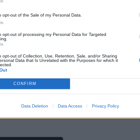
In
ρο στο ταλέντο να αναπτυχθεί, ενισχύοντας την 
o opt-out of the Sale of my Personal Data.
In
to opt-out of processing my Personal Data for Targeted
ing.
In
o opt-out of Collection, Use, Retention, Sale, and/or Sharing
ersonal Data that Is Unrelated with the Purposes for which it
lected.
Out
CONFIRM
Data Deletion
Data Access
Privacy Policy