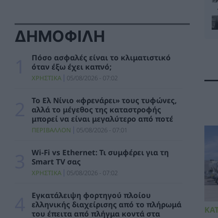
ΠΑΣΟΚ: Ζητά δεσμευτικό χρονοδιάγραμμα
υλοποίησης ενός έργου κρίσιμου τόσο από
ενεργειακής όσο και από γεωπολιτικής
ΔΗΜΟΦΙΛΗ
σκοπιάς
ΠΟΛΙΤΙΚΗ
06/08/2026 - 10:25
Πόσο ασφαλές είναι το κλιματιστικό
όταν έξω έχει καπνό;
HELLENiQ ENERGY: Αποτελέσματα Β’
ΧΡΗΣΤΙΚΑ
05/08/2026 - 07:02
Τριμήνου / Α’ Εξαμήνου 2026
ΣΥΜΒΑΤΙΚΕΣ ΠΗΓΕΣ
06/08/2026 - 10:21
Το Ελ Νίνιο «φρενάρει» τους τυφώνες,
αλλά το μέγεθος της καταστροφής
Όμιλος AKTOR: Εξαγορά του 75% των
μπορεί να είναι μεγαλύτερο από ποτέ
εταιρειών ΗΛΕΚΤΩΡ και THALIS στο πλαίσιο
ΠΕΡΙΒΑΛΛΟΝ
05/08/2026 - 07:01
στρατηγικής συνεργασίας με τον Όμιλο
ΜΟΤΟΡ ΟΪΛ
Wi-Fi vs Ethernet: Τι συμφέρει για τη
ΧΡΗΣΤΙΚΑ
06/08/2026 - 09:41
Smart TV σας
ΧΡΗΣΤΙΚΑ
05/08/2026 - 07:02
WWF Ελλάς: Περισσότερα από 180.000
στρέμματα καμένων δασικών εκτάσεων σε
λίγες μόλις μέρες
Εγκατάλειψη φορτηγού πλοίου
ελληνικής διαχείρισης από το πλήρωμά
ΠΕΡΙΒΑΛΛΟΝ
06/08/2026 - 09:18
ΚΑ
του έπειτα από πλήγμα κοντά στα