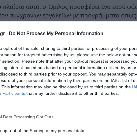
ο πλαίσιο αυτό, ο Όμιλος προσφέρει ένα ευρύ φ
έον σύγχρονων εργαλείων με προγράμματα όπως 
ώτα επαγγελματικά βήματα, διεθνείς πλατφόρμες
ημοσύνης, εσωτερικών επαγγελματικών δικτύων μ
gr -
Do Not Process My Personal Information
ρύτερο πλαίσιο του Group στην Ελλάδα και το εξ
ν υποστήριξη της ακαδημαϊκής εξέλιξης, καθώς κ
to opt-out of the sale, sharing to third parties, or processing of your per
formation for targeted advertising by us, please use the below opt-out s
ntoring. Με αυτές τις δράσεις, ο Όμιλος ΗΡΑΚΛΗ
r selection. Please note that after your opt-out request is processed y
κυστικό περιβάλλον εργασίας, αντάξιο των υψηλώ
eing interest-based ads based on personal information utilized by us or
disclosed to third parties prior to your opt-out. You may separately opt-
κ. Χάρης Δεμερτζής, Γενικός Διευθυντής Ανθ
losure of your personal information by third parties on the IAB’s list of
. This information may also be disclosed by us to third parties on the
IA
λωσε σχετικά: «Έχοντας τον άνθρωπο στο επίκεντ
Participants
that may further disclose it to other third parties.
στοποίηση αυτή επικυρώνει την πορεία μας και ε
νεχίσουμε με περισσότερη δύναμη να χτίζουμε το
αιες και σταθερές βάσεις. Είναι ιδιαίτερη τιμή γ
l Data Processing Opt Outs
ιτυγχάνοντας μάλιστα και πολύ υψηλή βαθμολογ
o opt-out of the Sharing of my personal data.
ς να διαμορφώνουμε ένα καλύτερο εργασιακό μέλλ