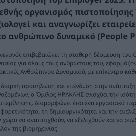
ιεθνής οργανισμός πιστοποίησης 
ξιολογεί και αναγνωρίζει εταιρεί
το ανθρώπινο δυναμικό (People Pr
 γεγονός επιβεβαιώνει τη σταθερή δέσμευση του 
γασίας για όλους τους ανθρώπους του, εφαρμόζοντ
ακτικές Ανθρώπινου Δυναμικού, με επίκεντρο κά
 διαρκή προσήλωση και επένδυση στην ανάπτυξη, 
γαζομένων, ο Όμιλος ΗΡΑΚΛΗΣ ενισχύει την ισότη
μπερίληψης. Διαμορφώνει έτσι ένα εργασιακό περ
αφορετικότητα, τη δημιουργικότητα και την ευελι
ν χώρο να αναπτυχθούν, να εξελιχθούν και να συν
λλον της βιομηχανίας