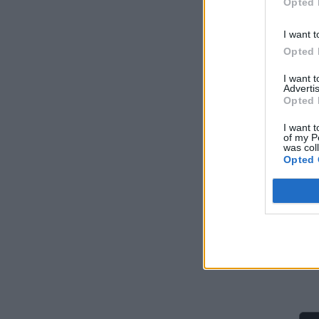
Opted 
χώ
Μήπως καταστρέφετε το κινητό σας; Τα 3
I want t
λάθη που κάνουμε με το powerbank
Opted 
ΧΡΗΣΤΙΚΑ
07/08/2026 - 06:45
I want 
Advertis
Μητσοτάκης: 700 εκατ. ευρώ για τη μείωση
Opted 
του ενεργειακού κόστους και την
ενεργειακή αναβάθμιση της μεταποίησης ως
I want t
το 2030
of my P
was col
ΠΟΛΙΤΙΚΗ
06/08/2026 - 15:08
Opted 
Κ. Χατζηδάκης: Στον κάλαθο των αχρήστων
οι αμφισβητήσεις για το καλώδιο της
ηλεκτρικής διασύνδεσης Ελλάδας-Κύπρου
ΠΟΛΙΤΙΚΗ
06/08/2026 - 14:37
SOWISE+: Επιστημονική πρόοδος και
καινοτομία για μια κυκλική οικονομία στην
πράξη
ΠΕΡΙΒΑΛΛΟΝ
06/08/2026 - 13:59