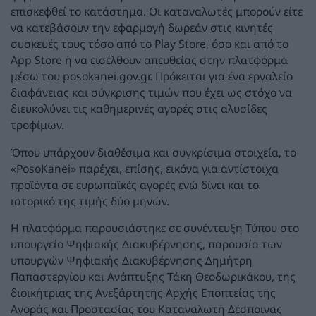
επισκεφθεί το κατάστημα. Οι καταναλωτές μπορούν είτε
να κατεβάσουν την εφαρμογή δωρεάν στις κινητές
συσκευές τους τόσο από το Play Store, όσο και από το
App Store ή να εισέλθουν απευθείας στην πλατφόρμα
μέσω του posokanei.gov.gr. Πρόκειται για ένα εργαλείο
διαφάνειας και σύγκρισης τιμών που έχει ως στόχο να
διευκολύνει τις καθημερινές αγορές στις αλυσίδες
τροφίμων.
Όπου υπάρχουν διαθέσιμα και συγκρίσιμα στοιχεία, το
«PosoKanei» παρέχει, επίσης, εικόνα για αντίστοιχα
προϊόντα σε ευρωπαϊκές αγορές ενώ δίνει και το
ιστορικό της τιμής δύο μηνών.
Η πλατφόρμα παρουσιάστηκε σε συνέντευξη Τύπου στο
υπουργείο Ψηφιακής Διακυβέρνησης, παρουσία των
υπουργών Ψηφιακής Διακυβέρνησης Δημήτρη
Παπαστεργίου και Ανάπτυξης Τάκη Θεοδωρικάκου, της
διοικήτριας της Ανεξάρτητης Αρχής Εποπτείας της
Αγοράς και Προστασίας του Καταναλωτή Δέσποινας