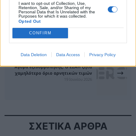
I want to opt-out of Collection, Use,
Retention, Sale, and/or Sharing of my
Personal Data that Is Unrelated with the
Ο Όμιλος AKTOR ωριμάζει σχέδιο
Purposes for which it was collected.
απανθρακοποίησης της λειτουργίας
Opted Out
του
17 Ιουνίου 2026
CONFIRM
Data Deletion
Data Access
Privacy Policy
Αγορά εξισορρόπησης: Ο ΕΣΑΗ ζητά
χαμηλότερο όριο αρνητικών τιμών
19 Ιουνίου 2026
ΣΧΕΤΙΚΑ ΑΡΘΡΑ