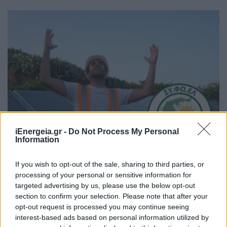
iEnergeia.gr -
Do Not Process My Personal
Information
ΑΠΟΘΗΚΕΥΣΗ
If you wish to opt-out of the sale, sharing to third parties, or
ΣΥΦΩΕΛ: Χάθηκαν 153,74 εκατ. ευρώ για τις
processing of your personal or sensitive information for
μπαταρίες – Μεγάλη απώλεια για τις μικρές
targeted advertising by us, please use the below opt-out
επιχειρήσεις
section to confirm your selection. Please note that after your
07/08/2026 - 13:11
opt-out request is processed you may continue seeing
interest-based ads based on personal information utilized by