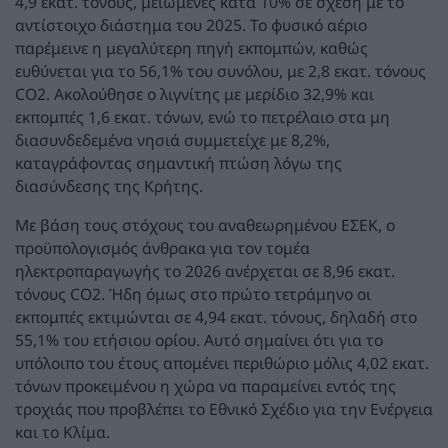
4,9 εκατ. τόνους, μειωμένες κατά 10% σε σχέση με το
αντίστοιχο διάστημα του 2025. Το φυσικό αέριο
παρέμεινε η μεγαλύτερη πηγή εκπομπών, καθώς
ευθύνεται για το 56,1% του συνόλου, με 2,8 εκατ. τόνους
CO2. Ακολούθησε ο λιγνίτης με μερίδιο 32,9% και
εκπομπές 1,6 εκατ. τόνων, ενώ το πετρέλαιο στα μη
διασυνδεδεμένα νησιά συμμετείχε με 8,2%,
καταγράφοντας σημαντική πτώση λόγω της
διασύνδεσης της Κρήτης.
Με βάση τους στόχους του αναθεωρημένου ΕΣΕΚ, ο
προϋπολογισμός άνθρακα για τον τομέα
ηλεκτροπαραγωγής το 2026 ανέρχεται σε 8,96 εκατ.
τόνους CO2. Ήδη όμως στο πρώτο τετράμηνο οι
εκπομπές εκτιμώνται σε 4,94 εκατ. τόνους, δηλαδή στο
55,1% του ετήσιου ορίου. Αυτό σημαίνει ότι για το
υπόλοιπο του έτους απομένει περιθώριο μόλις 4,02 εκατ.
τόνων προκειμένου η χώρα να παραμείνει εντός της
τροχιάς που προβλέπει το Εθνικό Σχέδιο για την Ενέργεια
και το Κλίμα.