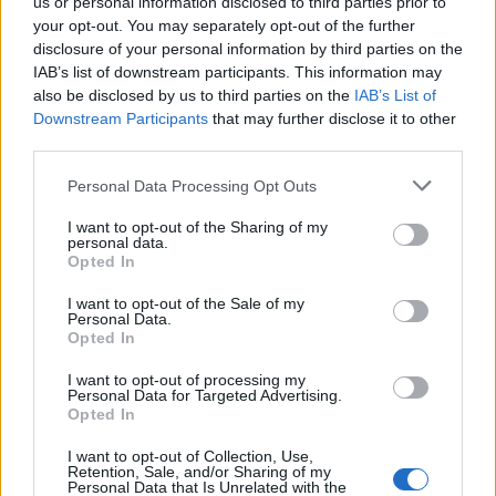
us or personal information disclosed to third parties prior to
your opt-out. You may separately opt-out of the further
disclosure of your personal information by third parties on the
IAB’s list of downstream participants. This information may
also be disclosed by us to third parties on the
IAB’s List of
Downstream Participants
that may further disclose it to other
third parties.
Personal Data Processing Opt Outs
I want to opt-out of the Sharing of my
personal data.
Opted In
I want to opt-out of the Sale of my
ΗΛΕΚΤΡΙΣΜΟΣ
Personal Data.
Opted In
GreenTank: Το ανθρακικό αποτύπωμα της
ηλεκτροπαραγωγής – Ιούνιος 2026
I want to opt-out of processing my
Personal Data for Targeted Advertising.
05/08/2026 - 15:42
Opted In
I want to opt-out of Collection, Use,
Retention, Sale, and/or Sharing of my
Personal Data that Is Unrelated with the