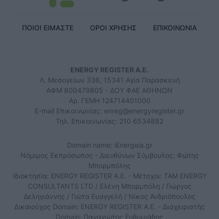
ΠΟΙΟΙ ΕΙΜΑΣΤΕ
ΟΡΟΙ ΧΡΗΣΗΣ
ΕΠΙΚΟΙΝΩΝΙΑ
ENERGY REGISTER Α.Ε.
Λ. Μεσογείων 336, 15341 Αγία Παρασκευή
ΑΦΜ 800479805 - ΔΟΥ ΦΑΕ ΑΘΗΝΩΝ
Αρ. ΓΕΜΗ 124714401000
E-mail Επικοινωνίας:
enreg@energyregister.gr
Τηλ. Επικοινωνίας: 210 6534882
Domain name: iEnergeia.gr
Νόμιμος Εκπρόσωπος - Διευθύνων Σύμβουλος: Φώτης
Μπορμπόλης
Ιδιοκτησία: ENERGY REGISTER Α.Ε. - Μέτοχοι: TAM ENERGY
CONSULTANTS LTD / Ελένη Μπορμπόλη / Γιώργος
Δεληγιάννης / Γιώτα Ευαγγελή / Νίκος Ανδριόπουλος
Δικαιούχος Domain: ENERGY REGISTER Α.Ε. - Διαχειριστής
Domain: Παναγιώτης Ευθυμιάδης