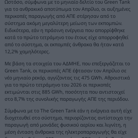
Ωστόσο, σύμφωνα με το μηνιαίο δελτίο του Green Tank
για το ανθρακικό αποτύπωμα τον Απρίλιο, οι αυξημένες
περικοπές παραγωγής από ΑΠΕ στέρησαν από το
σύστημα ακόμη μεγαλύτερη μείωση των εκπομπών.
Ειδικότερα, εάν η πράσινη ενέργεια που απορρίφθηκε
κατά το πρώτο τετράμηνο του έτους είχε απορροφηθεί
από το σύστημα, οι εκπομπές άνθρακα θα ήταν κατά
12,2% χαμηλότερες.
Με βάση τα στοιχεία του ΑΔΜΗΕ, που επεξεργάζεται το
Green Tank, οι περικοπές ΑΠΕ έφτασαν τον Απρίλιο σε
νέο μηνιαίο ρεκόρ, αγγίζοντας τις 475 GWh. Αθροιστικά
για το πρώτο τετράμηνο του 2026 οι περικοπές
εκτιμώνται στις 885 GWh, ποσότητα που αντιστοιχεί
στο 8,7% της συνολικής παραγωγής ΑΠΕ της περιόδου.
Σύμφωνα με το The Green Tank εάν η ενέργεια αυτή είχε
διοχετευθεί στο σύστημα, περιορίζοντας αντίστοιχα την
παραγωγή από μονάδες φυσικού αερίου και λιγνίτη, η
μέση ένταση άνθρακα της ηλεκτροπαραγωγής θα είχε