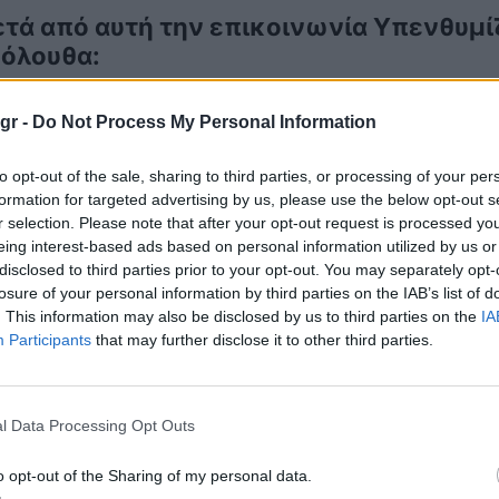
τά από αυτή την επικοινωνία Υπενθυμίζο
όλουθα:
Έχει ήδη κατατεθεί αγωγή από την Ένωση Κατανα
gr -
Do Not Process My Personal Information
ωτοδικείο Αθηνών την 01η-06-2022, εκτός αν η σ
to opt-out of the sale, sharing to third parties, or processing of your per
Έχει ήδη κατατεθεί αίτηση ασφαλιστικών μέτρων α
formation for targeted advertising by us, please use the below opt-out s
τηση ασφαλιστικών μέτρων και από την ΕΚΠΟΙΖΩ, 
r selection. Please note that after your opt-out request is processed y
eing interest-based ads based on personal information utilized by us or
ταχρηστικότητας της ρήτρας [για την οποία θα ζη
disclosed to third parties prior to your opt-out. You may separately opt-
ν ίδια ημερομηνία με την αγωγή].
losure of your personal information by third parties on the IAB’s list of
. This information may also be disclosed by us to third parties on the
IA
Έχει αναφερθεί παρέμβαση της Συντονιστικής Επ
Participants
that may further disclose it to other third parties.
κηγορικών Συλλόγων της χώρας προς υποστήριξη
Αναφορικά με τις εξαγγελίες της Κυβέρνησης, ότ
l Data Processing Opt Outs
-07-2022 και εφεξής, να τονίσουμε ότι δεν πρόκει
o opt-out of the Sharing of my personal data.
ρας για ένα έτος. Υποστηρίζεται ότι, κατά την δι