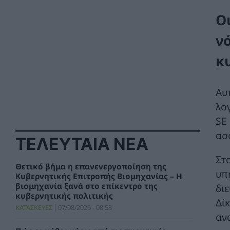
Ο
ν
κ
Αυ
λο
SE
ασ
ΤΕΛΕΥΤΑΙΑ ΝΕΑ
Στ
Θετικό βήμα η επανενεργοποίηση της
υπ
Κυβερνητικής Επιτροπής Βιομηχανίας – Η
βιομηχανία ξανά στο επίκεντρο της
δι
κυβερνητικής πολιτικής
Δί
ΚΑΤΑΣΚΕΥΕΣ
07/08/2026 - 08:58
αν