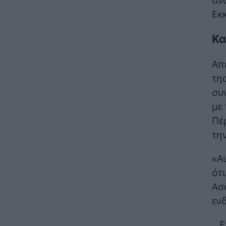
Δίκαιης Μετάβασης
ΠΟΛΙΤΙΚΗ
06/08/2026 - 13:25
Εκ
Σταύρος Παπασταύρου: Η συμφωνία
Κα
δημιουργεί νέα και ισχυρή δυναμική για την
υλοποίηση του GSI
Απ
ΠΟΛΙΤΙΚΗ
06/08/2026 - 12:46
τη
Υποβλήθηκε το αίτημα για την
συ
ενεργοποίηση της ρήτρας διαφυγής για την
με
ενεργειακή ανθεκτικότητα
Πέρ
ΠΟΛΙΤΙΚΗ
06/08/2026 - 12:44
τη
METLEN: Ιστορικά υψηλές επιδόσεις κατά το
Α’ Εξάμηνο του 2026 σε όλους τους
«Α
βασικούς χρηματοοικονομικούς δείκτες
ότ
ΗΛΕΚΤΡΙΣΜΟΣ
06/08/2026 - 11:20
Ασ
ΠΑΣΟΚ: Ζητά δεσμευτικό χρονοδιάγραμμα
εν
υλοποίησης ενός έργου κρίσιμου τόσο από
ενεργειακής όσο και από γεωπολιτικής
Ε
σκοπιάς