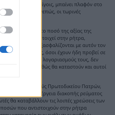
γισμού της. Εν ολίγοις, μπαίνει πλαφόν στο
από το Κράτος. Συνεπώς, οι τωρινές
αταβάλλουν μόνο το ποσό της αξίας της
το ποσό που αντιστοιχεί στην ρήτρα,
ς. Συνεπώς, δεν εξασφαλίζονται με αυτόν τον
πρόθεσμοι. Επίσης, όσοι έχουν ήδη προβεί σε
τερων οφειλών από λογαριασμούς τους, δεν
ανεξόφλητους, καθώς θα καταστούν και αυτοί
αγές του Μονομελούς Πρωτοδικείου Πατρών,
ιριών από κάθε ενέργεια διακοπής ρεύματος
ωτές θα καταβάλλουν τις λοιπές χρεώσεις των
ν ποσών που αντιστοιχούν στην ρήτρα
 στην κατηγορία των ευάλωτων ομάδων.