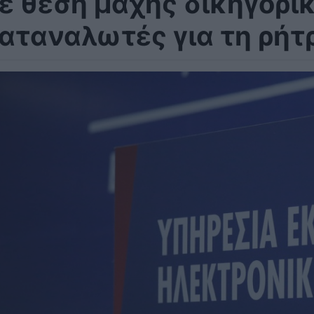
ε θέση μάχης δικηγορικ
αταναλωτές για τη ρή