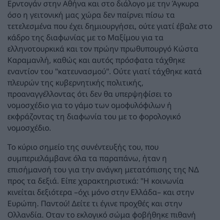
Ερντογάν στην Αθήνα και στο διάλογο με την Άγκυρα
όσο η γειτονική μας χώρα δεν παίρνει πίσω τα
τετελεσμένα που έχει δημιουργήσει, ούτε γιατί έβαλε στο
κάδρο της διαφωνίας με το Μαξίμου για τα
ελληνοτουρκικά και τον πρώην πρωθυπουργό Κώστα
Καραμανλή, καθώς και αυτός πρόσφατα τάχθηκε
εναντίον του "κατευνασμού". Ούτε γιατί τάχθηκε κατά
πλευρών της κυβερνητικής πολιτικής,
προαναγγέλλοντας ότι δεν θα υπερψηφίσει το
νομοσχέδιο για το γάμο των ομοφυλόφιλων ή
εκφράζοντας τη διαφωνία του με το φορολογικό
νομοσχέδιο.
Το κύριο σημείο της συνέντευξής του, που
συμπεριελάμβανε όλα τα παραπάνω, ήταν η
επισήμανσή του για την ανάγκη μετατόπισης της ΝΔ
προς τα δεξιά. Είπε χαρακτηριστικά: "Η κοινωνία
κινείται δεξιότερα –όχι μόνο στην Ελλάδα– και στην
Ευρώπη. Παντού! Δείτε τι έγινε προχθές και στην
Ολλανδία. Οταν το εκλογικό σώμα φοβήθηκε πιθανή