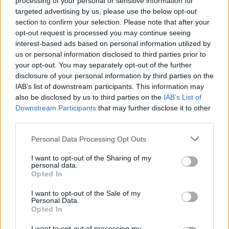
processing of your personal or sensitive information for
targeted advertising by us, please use the below opt-out
ΠΟΛΙΤΙΚΗ
section to confirm your selection. Please note that after your
Κυρ. Μητσοτάκης: Παρεμβάσεις για οδική
opt-out request is processed you may continue seeing
ασφάλεια, νερό, πυρηνική ενέργεια
interest-based ads based on personal information utilized by
us or personal information disclosed to third parties prior to
30/07/2026 - 13:39
your opt-out. You may separately opt-out of the further
disclosure of your personal information by third parties on the
IAB’s list of downstream participants. This information may
also be disclosed by us to third parties on the
IAB’s List of
Downstream Participants
that may further disclose it to other
third parties.
Personal Data Processing Opt Outs
I want to opt-out of the Sharing of my
personal data.
Opted In
I want to opt-out of the Sale of my
Personal Data.
Opted In
ΠΟΛΙΤΙΚΗ
I want to opt-out of processing my