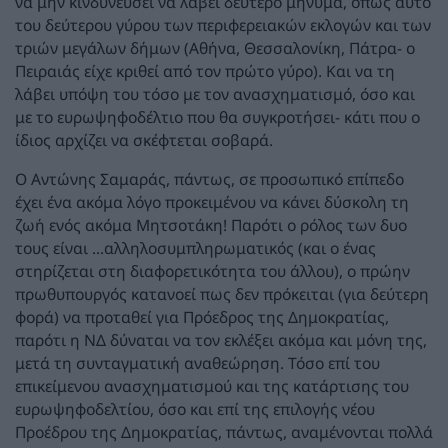
να μην κινδυνεύσει να λάβει δεύτερο μήνυμα, όπως αυτό
του δεύτερου γύρου των περιφερειακών εκλογών και των
τριών μεγάλων δήμων (Αθήνα, Θεσσαλονίκη, Πάτρα- ο
Πειραιάς είχε κριθεί από τον πρώτο γύρο). Και να τη
λάβει υπόψη του τόσο με τον ανασχηματισμό, όσο και
με το ευρωψηφοδέλτιο που θα συγκροτήσει- κάτι που ο
ίδιος αρχίζει να σκέφτεται σοβαρά.
Ο Αντώνης Σαμαράς, πάντως, σε προσωπικό επίπεδο
έχει ένα ακόμα λόγο προκειμένου να κάνει δύσκολη τη
ζωή ενός ακόμα Μητσοτάκη! Παρότι ο ρόλος των δυο
τους είναι ...αλληλοσυμπληρωματικός (και ο ένας
στηρίζεται στη διαφορετικότητα του άλλου), ο πρώην
πρωθυπουργός κατανοεί πως δεν πρόκειται (για δεύτερη
φορά) να προταθεί για Πρόεδρος της Δημοκρατίας,
παρότι η ΝΔ δύναται να τον εκλέξει ακόμα και μόνη της,
μετά τη συνταγματική αναθεώρηση. Τόσο επί του
επικείμενου ανασχηματισμού και της κατάρτισης του
ευρωψηφοδελτίου, όσο και επί της επιλογής νέου
Προέδρου της Δημοκρατίας, πάντως, αναμένονται πολλά