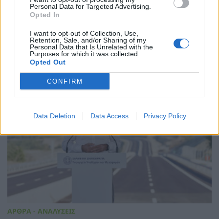
Personal Data for Targeted Advertising.
Συνάντηση Κυριάκου Μητσοτάκη με τον
Opted In
Υπουργό Βιομηχανίας και Προηγμένης
Τεχνολογίας των Ηνωμένων Αραβικών
I want to opt-out of Collection, Use,
Εμιράτων Sultan Al Jaber
Retention, Sale, and/or Sharing of my
Personal Data that Is Unrelated with the
28/07/2026 - 13:50
Purposes for which it was collected.
Opted Out
CONFIRM
Data Deletion
Data Access
Privacy Policy
ΑΡΘΡΑ - ΑΝΑΛΥΣΕΙΣ