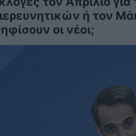
κλογές τον Απρίλιο για
ιερευνητικών ή τον Μάι
ηφίσουν οι νέοι;