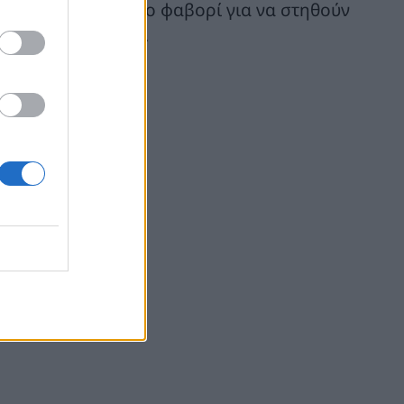
ιλίου παραμένει το φαβορί για να στηθούν
 με την 21η Μαΐου.