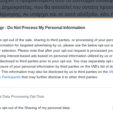
ς Δημοκρατίας, που θα αποτελεί την ύστατη προσ
βέρνησης. Αν υπάρχει και σε αυτό αδιέξοδο, κάτι 
άστημα, λίγο πριν το Πάσχα ή και τη μέρα αυτή, 
ηρεσιακό πρωθυπουργό, ενώ εν συνεχεία θα ορισ
gr -
Do Not Process My Personal Information
 χώρα σε νέες εκλογές εντός τριών εβδομάδων.
to opt-out of the sale, sharing to third parties, or processing of your per
formation for targeted advertising by us, please use the below opt-out s
ιθέτως, εκλογές τον Μάιο (14 ή 21) με δεύτερες κ
r selection. Please note that after your opt-out request is processed y
 μην δίνουν στον πρωθυπουργό το «πλεονέκτημα
eing interest-based ads based on personal information utilized by us or
ερευνητικές εντολές που του προσφέρει η Κυριακ
disclosed to third parties prior to your opt-out. You may separately opt-
losure of your personal information by third parties on the IAB’s list of
εονέκτημα στον πρωθυπουργό: Θα απουσιάζουν –
. This information may also be disclosed by us to third parties on the
IA
οι, καθώς ένα μέρος τους θα βρίσκεται σε τουριστ
Participants
that may further disclose it to other third parties.
γω των χαλαρών σχέσεων με την πολιτική, θα προτ
φος των νέων, βλέπετε, αποτελεί έναν κακό μπελά
μηλό ποσοστό ψήφων, αφού οι μικρότερες ηλικίες 
l Data Processing Opt Outs
ν κυβέρνηση.
o opt-out of the Sharing of my personal data.