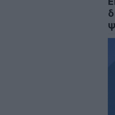
Ε
δ
ψ