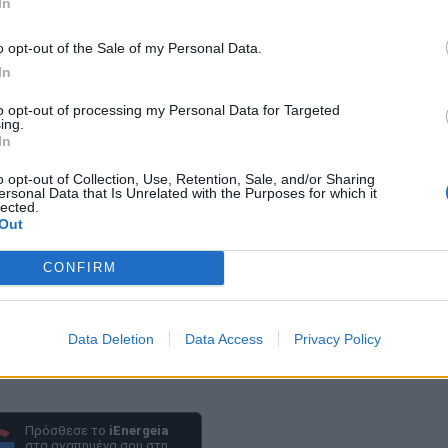
In
 θα επιλέξει ο πρωθυπουργός; Προφανώς η 9η Απρ
 κάλπες, εξακολουθούν όμως να παίζουν και η 14η
o opt-out of the Sale of my Personal Data.
In
to opt-out of processing my Personal Data for Targeted
ing.
In
o opt-out of Collection, Use, Retention, Sale, and/or Sharing
ersonal Data that Is Unrelated with the Purposes for which it
lected.
Out
CONFIRM
Data Deletion
Data Access
Privacy Policy
Πρόσθεσε το
iEnergeia
στα αγαπημένα σου στη