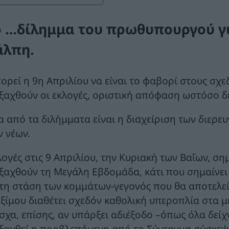
ο …δίλημμα του πρωθυπουργού γι
άλπη.
ορεί η 9η Απριλίου να είναι το φαβορί στους σχ
εξαχθούν οι εκλογές, οριστική απόφαση ωστόσο δε
α από τα διλήμματα είναι η διαχείριση των διερε
ν νέων.
ογές στις 9 Απριλίου, την Κυριακή των Βαΐων, σημ
εξαχθούν τη Μεγάλη Εβδομάδα, κάτι που σημαίνει
 τη στάση των κομμάτων-γεγονός που θα αποτελε
ξίμου διαθέτει σχεδόν καθολική υπεροπλία στα 
σχα, επίσης, αν υπάρξει αδιέξοδο –όπως όλα δεί
εξαχθεί η προβλεπόμενη από το Σύνταγμα σύσκε