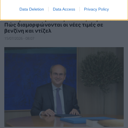
Data Deletion
Data Access
Privacy Policy
ΣΥΜΒΑΤΙΚΕΣ ΠΗΓΕΣ
Καύσιμα: Ξεκίνησαν οι μειώσεις στην αντλία-
Πώς διαμορφώνονται οι νέες τιμές σε
βενζίνη και ντίζελ
15/07/2026 - 08:07