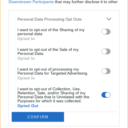
Downstream Participants
that may further disclose it to other
ΠΟΛΙΤΙΚΗ
third parties.
Συνάντηση Θεοδωρικάκου – Μπρατάκου: Στο
επίκεντρο η ενίσχυση της μικρομεσαίας
Personal Data Processing Opt Outs
επιχειρηματικότητας και της μεσαίας τάξης
ενόψει ΔΕΘ
I want to opt-out of the Sharing of my
personal data.
27/07/2026 - 15:05
Opted In
I want to opt-out of the Sale of my
Personal Data.
Opted In
I want to opt-out of processing my
Personal Data for Targeted Advertising.
Opted In
I want to opt-out of Collection, Use,
Retention, Sale, and/or Sharing of my
Personal Data that Is Unrelated with the
Purposes for which it was collected.
Opted Out
CONFIRM