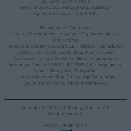
Αρ. ΓΕΜΗ 124714401000
E-mail Επικοινωνίας:
enreg@energyregister.gr
Τηλ. Επικοινωνίας: 210 6534882
Domain name: iEnergeia.gr
Νόμιμος Εκπρόσωπος - Διευθύνων Σύμβουλος: Φώτης
Μπορμπόλης
Ιδιοκτησία: ENERGY REGISTER Α.Ε. - Μέτοχοι: TAM ENERGY
CONSULTANTS LTD / Ελένη Μπορμπόλη / Γιώργος
Δεληγιάννης / Γιώτα Ευαγγελή / Νίκος Ανδριόπουλος
Δικαιούχος Domain: ENERGY REGISTER Α.Ε. - Διαχειριστής
Domain: Παναγιώτης Ευθυμιάδης
Διευθυντής Ιστοσελίδας: Παναγιώτης Ευθυμιάδης
Διευθυντής Σύνταξης: Νίκος Ανδριόπουλος
Copyright © 2023 - 2026 Energy Register Α.Ε.
All rights reserved.
ΜΕΛΟΣ #242065 Μ.Η.Τ.