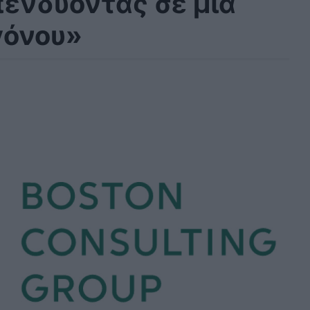
πενδύοντας σε μια
γόνου»