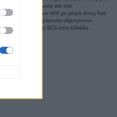
του κόστους παραγωγής και του
 της διείσδυσης των ΑΠΕ με μέτρα όπως fast
 για την παραγωγή πράσινου υδρογόνου»
 και επικεφαλής της BCG στην Ελλάδα.