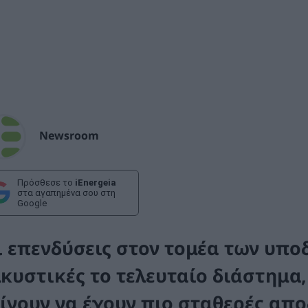
Newsroom
Πρόσθεσε το
iEnergeia
στα αγαπημένα σου στη
Google
ι επενδύσεις στον τομέα των υποδ
λκυστικές το τελευταίο διάστημα
είνουν να έχουν πιο σταθερές απο