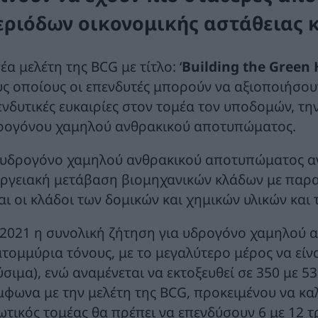
εριόδων οικονομικής αστάθειας 
νέα μελέτη της BCG
με τίτλο: ‘
Building the Gree
υς οποίους οι επενδυτές μπορούν να αξιοποιήσου
ενδυτικές ευκαιρίες στον τομέα τον υποδομών, 
ρογόνου χαμηλού ανθρακικού αποτυπώματος.
 υδρογόνο χαμηλού ανθρακικού αποτυπώματος ανα
εργειακή μετάβαση βιομηχανικών κλάδων με παρ
ναι οι κλάδοι των δομικών και χημικών υλικών και
 2021 η συνολική ζήτηση για υδρογόνο χαμηλού 
ατομμύρια τόνους, με το μεγαλύτερο μέρος να εί
ύσιμα), ενώ αναμένεται να εκτοξευθεί σε 350 με 5
μφωνα με την μελέτη της BCG, προκειμένου να καλ
ιωτικός τομέας θα πρέπει να επενδύσουν 6 με 12 