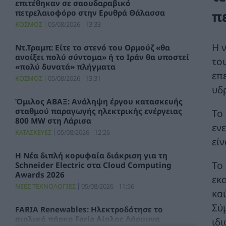
επιτέθηκαν σε σαουδαραβικό
π
πετρελαιοφόρο στην Ερυθρά Θάλασσα
ΚΟΣΜΟΣ
05/08/2026 - 13:33
Η
Ντ.Τραμπ: Είτε το στενό του Ορμούζ «θα
ανοίξει πολύ σύντομα» ή το Ιράν θα υποστεί
το
«πολύ δυνατά» πλήγματα
επ
ΚΟΣΜΟΣ
05/08/2026 - 13:31
υδ
Όμιλος ΑΒΑΞ: Ανάληψη έργου κατασκευής
σταθμού παραγωγής ηλεκτρικής ενέργειας
Το
800 ΜW στη Λάρισα
εν
ΚΑΤΑΣΚΕΥΕΣ
05/08/2026 - 12:26
εί
Η Νέα διπλή κορυφαία διάκριση για τη
Το
Schneider Electric στα Cloud Computing
Awards 2026
εκ
ΝΕΕΣ ΤΕΧΝΟΛΟΓΙΕΣ
05/08/2026 - 11:56
κα
Σύ
FARIA Renewables: Ηλεκτροδότησε το
αιολικό πάρκο Faria Αίολος Λάρυμνα
ιδ