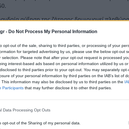
50.
ραγδαία αύξηση της ζήτησης δημιουργεί πληθώρα
υσίδας αξίας, από την παραγωγή καθαρής ενέργε
gr -
Do Not Process My Personal Information
ρογόνου έως την μεταφορά και την αποθήκευση 
to opt-out of the sale, sharing to third parties, or processing of your per
μφωνα με την μελέτη, στον κλάδο των βιομηχανι
formation for targeted advertising by us, please use the below opt-out s
ορούν να αποκτήσουν ανταγωνιστικό πλεονέκτημ
r selection. Please note that after your opt-out request is processed y
ολουθώντας τέσσερις βασικές στρατηγικές: Επενδ
eing interest-based ads based on personal information utilized by us or
disclosed to third parties prior to your opt-out. You may separately opt-
ίας όπου υπάρχει ήδη ένα ευνοϊκό ρυθμιστικό πλα
losure of your personal information by third parties on the IAB’s list of
σω ‘turnkey’ συνεργασιών, αναπτύσσοντας ένα ο
. This information may also be disclosed by us to third parties on the
IA
ρογόνο προκειμένου να υπάρξουν οι απαραίτητες 
Participants
that may further disclose it to other third parties.
νδυνο του χαρτοφυλακίου με τη διεύρυνση των χ
αφοροποίηση των επενδύσεων.
l Data Processing Opt Outs
ροκειμένου να διασφαλιστεί η ανταγωνιστικότητα
o opt-out of the Sharing of my personal data.
οίο και καλείται να αντικαταστήσει σε ευρύτερη 