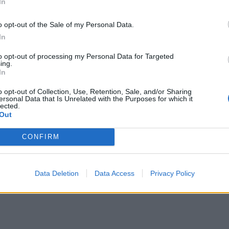
In
α τους επενδυτές, στοχεύοντας στον περιορισμό 
ιχειρηματικού κινδύνου. Ταυτόχρονα η επιτάχυνση
o opt-out of the Sale of my Personal Data.
In
ack αδειοδοτήσεις, είναι καθοριστικής σημασίας
λωσε ο
Χρυσός Καβουνίδης
, Διευθύνων Σύμβουλος
to opt-out of processing my Personal Data for Targeted
ing.
In
ώ
μπορείτε να βρείτε ολόκληρη την μελέτη
o opt-out of Collection, Use, Retention, Sale, and/or Sharing
ersonal Data that Is Unrelated with the Purposes for which it
lected.
Out
CONFIRM
Data Deletion
Data Access
Privacy Policy