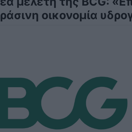
έα μελέτη της BCG: «Ε
ράσινη οικονομία υδρο