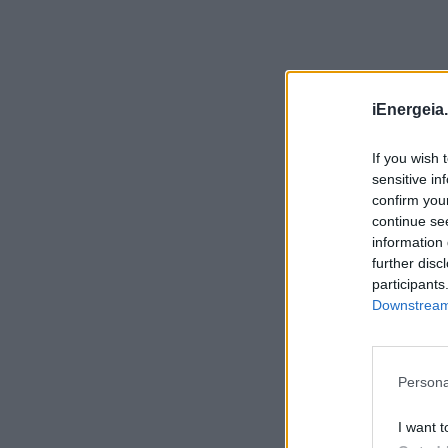
ΣΥΜΒΑΤΙΚΕΣ ΠΗΓΕΣ
06/08/2026 - 10:21
Όμιλος AKTOR: Εξαγορά του 75% των
εταιρειών ΗΛΕΚΤΩΡ και THALIS στο πλαίσιο
στρατηγικής συνεργασίας με τον Όμιλο
ΜΟΤΟΡ ΟΪΛ
iEnergeia.
ΧΡΗΣΤΙΚΑ
06/08/2026 - 09:41
If you wish 
WWF Ελλάς: Περισσότερα από 180.000
sensitive in
στρέμματα καμένων δασικών εκτάσεων σε
confirm you
λίγες μόλις μέρες
continue se
ΠΕΡΙΒΑΛΛΟΝ
06/08/2026 - 09:18
information 
further disc
Η Viohalco καταγράφει ισχυρές επιδόσεις
participants
το πρώτο εξάμηνο του 2026 με αυξημένα
Downstream 
έσοδα και βελτιωμένη κερδοφορία
ΚΑΤΑΣΚΕΥΕΣ
06/08/2026 - 08:58
Persona
Ομιλος ΔΕΗ: Συνεχιζόμενη ισχυρή ανάπτυξη
στο α΄ εξάμηνο 2026 με προσαρμοσμένο
EBITDA στα €1,2 δισ.
I want t