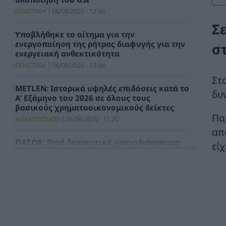
ΠΟΛΙΤΙΚΗ
06/08/2026 - 12:46
Σ
Υποβλήθηκε το αίτημα για την
ενεργοποίηση της ρήτρας διαφυγής για την
σ
ενεργειακή ανθεκτικότητα
ΠΟΛΙΤΙΚΗ
06/08/2026 - 12:44
Στ
METLEN: Ιστορικά υψηλές επιδόσεις κατά το
δυ
Α’ Εξάμηνο του 2026 σε όλους τους
βασικούς χρηματοοικονομικούς δείκτες
Πα
ΗΛΕΚΤΡΙΣΜΟΣ
06/08/2026 - 11:20
απ
ΠΑΣΟΚ: Ζητά δεσμευτικό χρονοδιάγραμμα
εί
υλοποίησης ενός έργου κρίσιμου τόσο από
ενεργειακής όσο και από γεωπολιτικής
σκοπιάς
ΠΟΛΙΤΙΚΗ
06/08/2026 - 10:25
HELLENiQ ENERGY: Αποτελέσματα Β’
Τριμήνου / Α’ Εξαμήνου 2026