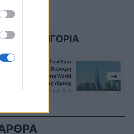
ΙΔΙΑ ΚΑΤΗΓΟΡΙΑ
CSE: Διεθνές Συνέδριο
Ηγεσίας για τη Βιώσιμη
Ανάπτυξη στο One World
Trade Center της Νέας Υόρκης
18 Σεπτεμβρίου 2024
 ΑΡΘΡΑ