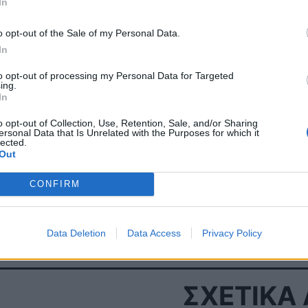
In
o opt-out of the Sale of my Personal Data.
In
to opt-out of processing my Personal Data for Targeted
ΠΕΡΙΣΣΟΤΕΡΑ ΣΤΗΝ 
ing.
In
o opt-out of Collection, Use, Retention, Sale, and/or Sharing
ersonal Data that Is Unrelated with the Purposes for which it
ΥΠΕΝ: Παράταση στη
lected.
Out
διαβούλευση για το Νέο
Ειδικό Χωροταξικό Πλαίσιο
CONFIRM
για τον Τουρισμό
17 Σεπτεμβρίου 2024
Data Deletion
Data Access
Privacy Policy
ΣΧΕΤΙΚΑ