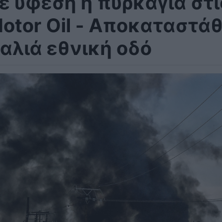
ε ύφεση η πυρκαγιά στι
otor Oil - Αποκαταστά
αλιά εθνική οδό