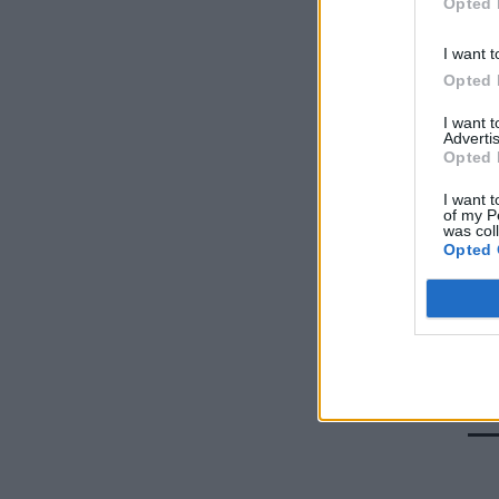
ΗΛΕΚΤΡΙΣΜΟΣ
06/08/2026 - 08:28
Opted 
Ηλεκτρική διασύνδεση Ελλάδας – Κύπρου:
I want t
Υπογράφηκε η συμφωνία με τη γαλλική
Opted 
Meridiam
ΗΛΕΚΤΡΙΣΜΟΣ
06/08/2026 - 08:04
I want 
Advertis
Opted 
Γιάννης Τριήρης: Ο εξωδικαστικός δεν είναι
πανάκεια – Το ιδιωτικό χρέος δεν
I want t
αντιμετωπίζεται με κυβερνητικούς
of my P
was col
πανηγυρισμούς
Opted 
ΑΡΘΡΑ - ΑΝΑΛΥΣΕΙΣ
06/08/2026 - 07:59
GreenTank: Το ανθρακικό αποτύπωμα της
ηλεκτροπαραγωγής – Ιούνιος 2026
ΗΛΕΚΤΡΙΣΜΟΣ
05/08/2026 - 15:42
Διυπουργική σύσκεψη: Οι άμεσες ενέργειες
για τη στήριξη των πληγέντων στις
πυρόπληκες περιοχές της Δυτικής Αττικής
ΠΟΛΙΤΙΚΗ
05/08/2026 - 15:32