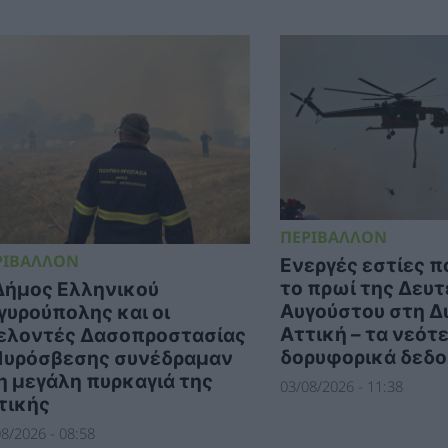
ΠΕΡΙΒΑΛΛΟΝ
ΡΙΒΑΛΛΟΝ
Ενεργές εστίες 
το πρωί της Δευτ
Δήμος Ελληνικού
Αυγούστου στη Δ
γυρούπολης και οι
Αττική – τα νεότ
ελοντές Δασοπροστασίας
δορυφορικά δεδ
Πυρόσβεσης συνέδραμαν
η μεγάλη πυρκαγιά της
03/08/2026 - 11:38
τικής
8/2026 - 08:58