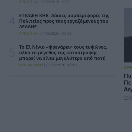
σταθμού παραγωγής ηλεκτρικής ενέργειας
ΧΡΗΣΤΙΚΑ
05/08/2026 - 07:02
800 ΜW στη Λάρισα
ΚΑΤΑΣΚΕΥΕΣ
05/08/2026 - 12:26
ΕΤΕ/ΔΕΗ ΚΗΕ: Άδικες συμπεριφορές της
Πολιτείας προς τους εργαζόμενους του
ΔΕΔΔΗΕ
Η Νέα διπλή κορυφαία διάκριση για τη
Schneider Electric στα Cloud Computing
ΧΡΗΣΤΙΚΑ
04/08/2026 - 08:12
Awards 2026
ΝΕΕΣ ΤΕΧΝΟΛΟΓΙΕΣ
05/08/2026 - 11:56
Το Ελ Νίνιο «φρενάρει» τους τυφώνες,
αλλά το μέγεθος της καταστροφής
μπορεί να είναι μεγαλύτερο από ποτέ
FARIA Renewables: Ηλεκτροδότησε το
αιολικό πάρκο Faria Αίολος Λάρυμνα
ΠΕΡΙΒΑΛΛΟΝ
05/08/2026 - 07:01
ΧΡ
ΑΝΑΝΕΩΣΙΜΕΣ ΠΗΓΕΣ ΕΝΕΡΓΕΙΑΣ
05/08/2026 - 11:15
Πυ
Πε
Κάγια Κάλλας σε Γ. Μανιάτη για «Γαλάζια
Δε
Πατρίδα»: Η ΕΕ αναμένει από την Τουρκία να
σέβεται τα κυριαρχικά δικαιώματα των
23/0
κρατών μελών
ΠΟΛΙΤΙΚΗ
05/08/2026 - 10:49
Cenergy Holdings: Οικονομικά
αποτελέσματα πρώτου εξαμήνου 2026