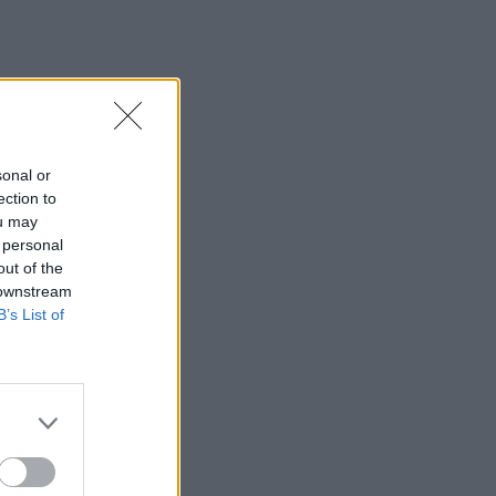
sonal or
ection to
ou may
 personal
out of the
 downstream
B’s List of
OTOR OIL