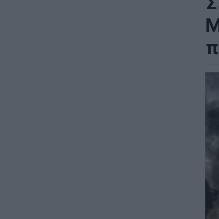
Σ
M
π