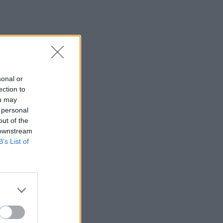
sonal or
ection to
ou may
 personal
out of the
 downstream
B’s List of
ΠΥΡΚΑΓΙΑ