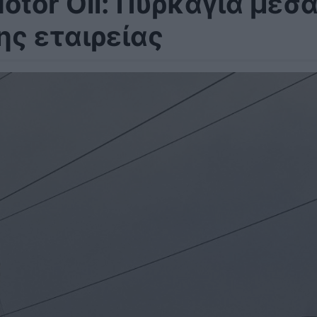
otor Oil: Πυρκαγιά μέσ
ης εταιρείας