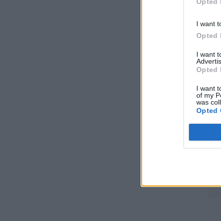
Opted 
οργανωμένη, ισόρροπη και βιώσιμη
τουριστική ανάπτυξη
I want t
ΠΟΛΙΤΙΚΗ
07/08/2026 - 10:47
Opted 
Απολογισμός Γ. Μανιάτη για τον δεύτερο
I want 
χρόνο της θητείας του στο Ευρωπαϊκό
Advertis
Κοινοβούλιο
Opted 
ΠΟΛΙΤΙΚΗ
07/08/2026 - 10:44
I want t
of my P
was col
Δήλωση του Υπουργού Ενέργειας Κύπρου
Opted 
για την είσοδο Meridiam στην ηλεκτρική
διασύνδεση Great Sea Interconnector
ΠΟΛΙΤΙΚΗ
07/08/2026 - 09:32
Θετικό βήμα η επανενεργοποίηση της
Κυβερνητικής Επιτροπής Βιομηχανίας – Η
βιομηχανία ξανά στο επίκεντρο της
κυβερνητικής πολιτικής
ΚΑΤΑΣΚΕΥΕΣ
07/08/2026 - 08:58
Πώς οι μύθοι γύρω από τις πυρκαγιές