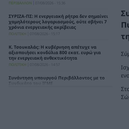
ΠΕΡΙΒΑΛΛΟΝ
07/08/2026 - 15:36
Σ
ΣΥΡΙΖΑ-ΠΣ: Η ενεργειακή ρήτρα δεν σημαίνει
χαμηλότερους λογαριασμούς, ούτε σβήνει 7
Π
χρόνια ενεργειακής ακρίβειας
τ
ΠΟΛΙΤΙΚΗ
07/08/2026 - 15:17
Κ. Τσουκαλάς: Η κυβέρνηση απέτυχε να
αξιοποιήσει κονδύλια 800 εκατ. ευρώ για
Σύ
την ενεργειακή ανθεκτικότητα
ΠΟΛΙΤΙΚΗ
07/08/2026 - 14:57
Ισ
εν
Συνάντηση υπουργού Περιβάλλοντος με το
Συνδικάτο του ΙΓΜΕ
Στ
ΧΡΗΣΤΙΚΑ
07/08/2026 - 14:29
Σώ
Τιμολόγιο Αναφοράς και Χρεώσεις
Προμήθειας Προμηθευτή Καθολικής
Υπηρεσίας για τον μήνα Αύγουστο 2026
ΗΛΕΚΤΡΙΣΜΟΣ
07/08/2026 - 13:49