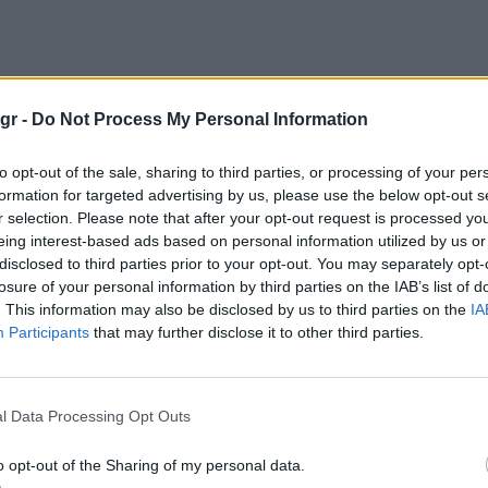
gr -
Do Not Process My Personal Information
to opt-out of the sale, sharing to third parties, or processing of your per
formation for targeted advertising by us, please use the below opt-out s
r selection. Please note that after your opt-out request is processed y
eing interest-based ads based on personal information utilized by us or
disclosed to third parties prior to your opt-out. You may separately opt-
losure of your personal information by third parties on the IAB’s list of
Πρόσθεσε το
iEnergeia
. This information may also be disclosed by us to third parties on the
IA
στα αγαπημένα σου στη
Participants
that may further disclose it to other third parties.
Google
l Data Processing Opt Outs
MOTOR OIL
o opt-out of the Sharing of my personal data.