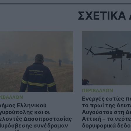
ΣΧΕΤΙΚΑ
ΠΕΡΙΒΑΛΛΟΝ
ΡΙΒΑΛΛΟΝ
Ενεργές εστίες 
το πρωί της Δευτ
Δήμος Ελληνικού
Αυγούστου στη Δ
γυρούπολης και οι
Αττική – τα νεότ
ελοντές Δασοπροστασίας
δορυφορικά δεδ
Πυρόσβεσης συνέδραμαν