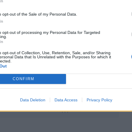
In
o opt-out of the Sale of my Personal Data.
In
to opt-out of processing my Personal Data for Targeted
ing.
In
ΠΕΡΙΣΣΟΤΕΡΑ ΣΤΗΝ 
o opt-out of Collection, Use, Retention, Sale, and/or Sharing
ersonal Data that Is Unrelated with the Purposes for which it
lected.
Out
Δημόσια Διαβούλευση της
CONFIRM
ΡΑΑΕΥ επί της Πρότυπης
Σύμβασης Χρήσης Δικτύου
Διανομής Φυσικού Αερίου
Data Deletion
Data Access
Privacy Policy
της εταιρείας HENGAS Α.Ε.
16 Σεπτεμβρίου 2024