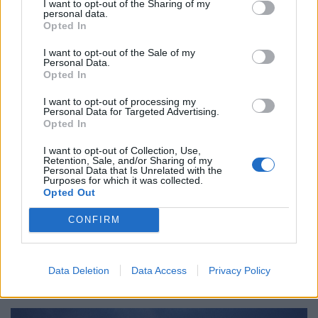
I want to opt-out of the Sharing of my
personal data.
Opted In
I want to opt-out of the Sale of my
Personal Data.
Opted In
I want to opt-out of processing my
Personal Data for Targeted Advertising.
Opted In
I want to opt-out of Collection, Use,
Retention, Sale, and/or Sharing of my
Personal Data that Is Unrelated with the
Η BayWa r.e. διοργανώνει εκδήλωση
Purposes for which it was collected.
με τους ειδικούς των BYD, Fronius,
Opted Out
Tigo και novotegra για εγκαταστάτες
CONFIRM
και τεχνικές εταιρείες
ΧΡΗΣΤΙΚΑ
09/05/2024 - 08:42
Data Deletion
Data Access
Privacy Policy