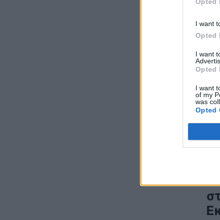
Opted 
εταιρειών ΗΛΕΚΤΩΡ και THALIS στο πλαίσιο
στρατηγικής συνεργασίας με τον Όμιλο
I want t
ΜΟΤΟΡ ΟΪΛ
Opted 
ΧΡΗΣΤΙΚΑ
06/08/2026 - 09:41
I want 
WWF Ελλάς: Περισσότερα από 180.000
Advertis
στρέμματα καμένων δασικών εκτάσεων σε
Opted 
λίγες μόλις μέρες
I want t
ΠΕΡΙΒΑΛΛΟΝ
06/08/2026 - 09:18
of my P
was col
Opted 
Η Viohalco καταγράφει ισχυρές επιδόσεις
το πρώτο εξάμηνο του 2026 με αυξημένα
έσοδα και βελτιωμένη κερδοφορία
ΚΑΤΑΣΚΕΥΕΣ
06/08/2026 - 08:58
Ψ
π
Ομιλος ΔΕΗ: Συνεχιζόμενη ισχυρή ανάπτυξη
στο α΄ εξάμηνο 2026 με προσαρμοσμένο
Ε
EBITDA στα €1,2 δισ.
σ
ΗΛΕΚΤΡΙΣΜΟΣ
06/08/2026 - 08:28
Ε
Ηλεκτρική διασύνδεση Ελλάδας – Κύπρου: