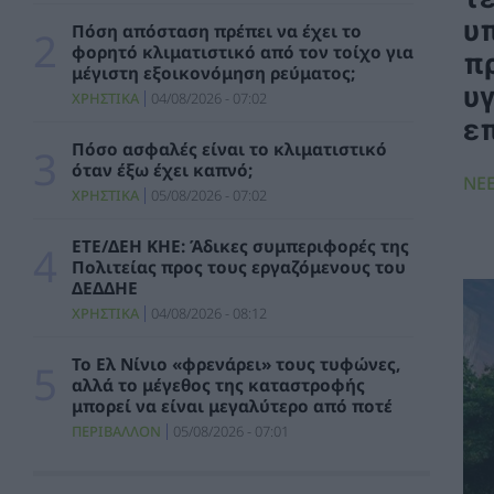
πυρκαγιάς στη Δυτική Αττική
υ
Πόση απόσταση πρέπει να έχει το
ΠΟΛΙΤΙΚΗ
05/08/2026 - 15:24
φορητό κλιματιστικό από τον τοίχο για
π
μέγιστη εξοικονόμηση ρεύματος;
υγ
Δήμος Αθηναίων: 43 σχολικές αυλές
ΧΡΗΣΤΙΚΑ
04/08/2026 - 07:02
γίνονται πιο πράσινες και πιο δροσερές
ε
ΠΕΡΙΒΑΛΛΟΝ
05/08/2026 - 14:33
Πόσο ασφαλές είναι το κλιματιστικό
όταν έξω έχει καπνό;
ΝΕ
Οι Χούθι της Υεμένης ανακοίνωσαν ότι
ΧΡΗΣΤΙΚΑ
05/08/2026 - 07:02
επιτέθηκαν σε σαουδαραβικό
πετρελαιοφόρο στην Ερυθρά Θάλασσα
ΕΤΕ/ΔΕΗ ΚΗΕ: Άδικες συμπεριφορές της
ΚΟΣΜΟΣ
05/08/2026 - 13:33
Πολιτείας προς τους εργαζόμενους του
ΔΕΔΔΗΕ
Ντ.Τραμπ: Είτε το στενό του Ορμούζ «θα
ΧΡΗΣΤΙΚΑ
04/08/2026 - 08:12
ανοίξει πολύ σύντομα» ή το Ιράν θα υποστεί
«πολύ δυνατά» πλήγματα
Το Ελ Νίνιο «φρενάρει» τους τυφώνες,
ΚΟΣΜΟΣ
05/08/2026 - 13:31
αλλά το μέγεθος της καταστροφής
μπορεί να είναι μεγαλύτερο από ποτέ
Όμιλος ΑΒΑΞ: Ανάληψη έργου κατασκευής
ΠΕΡΙΒΑΛΛΟΝ
05/08/2026 - 07:01
σταθμού παραγωγής ηλεκτρικής ενέργειας
800 ΜW στη Λάρισα
ΚΑΤΑΣΚΕΥΕΣ
05/08/2026 - 12:26