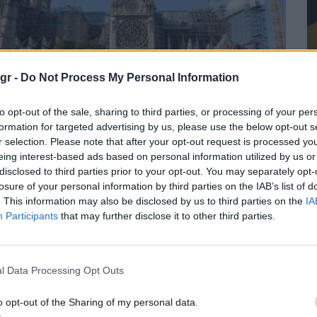
gr -
Do Not Process My Personal Information
Schneider Electric συνέβαλε
to opt-out of the sale, sharing to third parties, or processing of your per
formation for targeted advertising by us, please use the below opt-out s
την αποκατάσταση του
r selection. Please note that after your opt-out request is processed y
αθεδρικού ναού της Παναγίας
eing interest-based ads based on personal information utilized by us or
disclosed to third parties prior to your opt-out. You may separately opt-
ων Παρισίων
losure of your personal information by third parties on the IAB’s list of
. This information may also be disclosed by us to third parties on the
IA
ΕΣ ΤΕΧΝΟΛΟΓΙΕΣ
23/12/2024 - 12:38
Participants
that may further disclose it to other third parties.
Π
l Data Processing Opt Outs
o opt-out of the Sharing of my personal data.