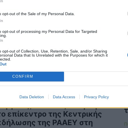
In
o opt-out of the Sale of my Personal Data.
In
to opt-out of processing my Personal Data for Targeted
ing.
In
o opt-out of Collection, Use, Retention, Sale, and/or Sharing
ersonal Data that Is Unrelated with the Purposes for which it
lected.
Out
CONFIRM
ηφιακά εργαλεία και νέες
ροκλήσεις στους τομείς
Data Deletion
Data Access
Privacy Policy
νέργειας, Υδάτων, Αποβλήτων
το επίκεντρο της Κεντρικής
κδήλωσης της ΡΑΑΕΥ στη
Π