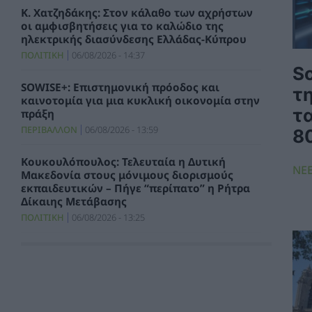
Κ. Χατζηδάκης: Στον κάλαθο των αχρήστων
οι αμφισβητήσεις για το καλώδιο της
ηλεκτρικής διασύνδεσης Ελλάδας-Κύπρου
ΠΟΛΙΤΙΚΗ
06/08/2026 - 14:37
Sc
SOWISE+: Επιστημονική πρόοδος και
τη
καινοτομία για μια κυκλική οικονομία στην
τ
πράξη
ΠΕΡΙΒΑΛΛΟΝ
06/08/2026 - 13:59
8
Κουκουλόπουλος: Τελευταία η Δυτική
ΝΕ
Μακεδονία στους μόνιμους διορισμούς
εκπαιδευτικών – Πήγε “περίπατο” η Ρήτρα
Δίκαιης Μετάβασης
ΠΟΛΙΤΙΚΗ
06/08/2026 - 13:25
Σταύρος Παπασταύρου: Η συμφωνία
δημιουργεί νέα και ισχυρή δυναμική για την
υλοποίηση του GSI
ΠΟΛΙΤΙΚΗ
06/08/2026 - 12:46