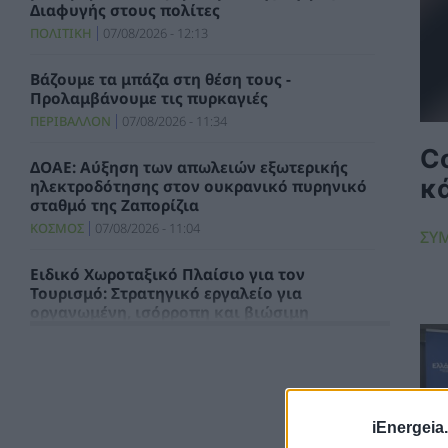
Διαφυγής στους πολίτες
ΠΟΛΙΤΙΚΗ
07/08/2026 - 12:13
Βάζουμε τα μπάζα στη θέση τους -
Προλαμβάνουμε τις πυρκαγιές
ΠΕΡΙΒΑΛΛΟΝ
07/08/2026 - 11:34
Co
ΔΟΑΕ: Αύξηση των απωλειών εξωτερικής
κ
ηλεκτροδότησης στον ουκρανικό πυρηνικό
σταθμό της Ζαπορίζια
ΚΟΣΜΟΣ
07/08/2026 - 11:04
ΣΥ
Ειδικό Χωροταξικό Πλαίσιο για τον
Τουρισμό: Στρατηγικό εργαλείο για
οργανωμένη, ισόρροπη και βιώσιμη
τουριστική ανάπτυξη
ΠΟΛΙΤΙΚΗ
07/08/2026 - 10:47
Απολογισμός Γ. Μανιάτη για τον δεύτερο
χρόνο της θητείας του στο Ευρωπαϊκό
iEnergeia.
Κοινοβούλιο