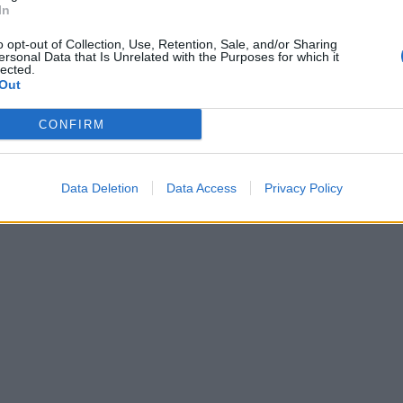
In
o opt-out of Collection, Use, Retention, Sale, and/or Sharing
ersonal Data that Is Unrelated with the Purposes for which it
lected.
Out
CONFIRM
Data Deletion
Data Access
Privacy Policy