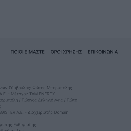
ΠΟΙΟΙ ΕΙΜΑΣΤΕ
ΟΡΟΙ ΧΡΗΣΗΣ
ΕΠΙΚΟΙΝΩΝΙΑ
ύνων Σύμβουλος: Φώτης Μπορμπόλης
Α.Ε. - Μέτοχοι: TAM ENERGY
ρμπόλη / Γιώργος Δεληγιάννης / Γιώτα
ς
GISTER Α.Ε. - Διαχειριστής Domain:
γιώτης Ευθυμιάδης
νδριόπουλος