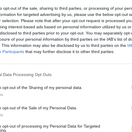
to opt-out of the sale, sharing to third parties, or processing of your per
formation for targeted advertising by us, please use the below opt-out s
r selection. Please note that after your opt-out request is processed y
eing interest-based ads based on personal information utilized by us or
disclosed to third parties prior to your opt-out. You may separately opt-
urobank και Πειραιώς
losure of your personal information by third parties on the IAB’s list of
ρηματοδοτούν το μεγάλο
. This information may also be disclosed by us to third parties on the
IA
ωτοβολταϊκό έργο 550 ΜWp
Participants
that may further disclose it to other third parties.
ης ΔΕΗ Ανανεώσιμες στην
τολεμαΐδα
l Data Processing Opt Outs
ΑΝΕΩΣΙΜΕΣ ΠΗΓΕΣ ΕΝΕΡΓΕΙΑΣ
01/02/2024 - 10:38
o opt-out of the Sharing of my personal data.
In
o opt-out of the Sale of my Personal Data.
In
to opt-out of processing my Personal Data for Targeted
ing.