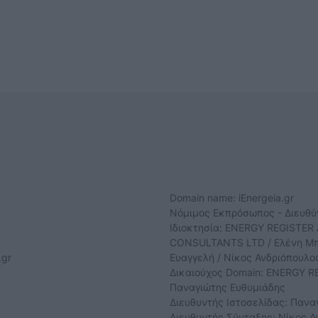
Domain name: iEnergeia.gr
Νόμιμος Εκπρόσωπος - Διευθ
Ιδιοκτησία: ENERGY REGISTER 
CONSULTANTS LTD / Ελένη Μπο
.gr
Ευαγγελή / Νίκος Ανδριόπουλο
Δικαιούχος Domain: ENERGY RE
Παναγιώτης Ευθυμιάδης
Διευθυντής Ιστοσελίδας: Πανα
Διευθυντής Σύνταξης: Νίκος Α