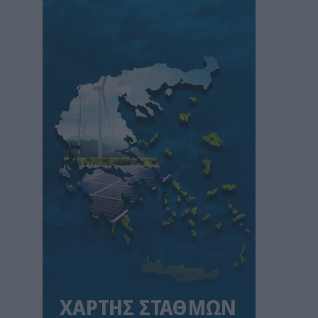
Κ. Χατζηδάκης: Στον κάλαθο των αχρήστων
οι αμφισβητήσεις για το καλώδιο της
ηλεκτρικής διασύνδεσης Ελλάδας-Κύπρου
ΠΟΛΙΤΙΚΗ
06/08/2026 - 14:37
SOWISE+: Επιστημονική πρόοδος και
καινοτομία για μια κυκλική οικονομία στην
πράξη
ΠΕΡΙΒΑΛΛΟΝ
06/08/2026 - 13:59
Κουκουλόπουλος: Τελευταία η Δυτική
Μακεδονία στους μόνιμους διορισμούς
εκπαιδευτικών – Πήγε “περίπατο” η Ρήτρα
Δίκαιης Μετάβασης
ΠΟΛΙΤΙΚΗ
06/08/2026 - 13:25
Σταύρος Παπασταύρου: Η συμφωνία
δημιουργεί νέα και ισχυρή δυναμική για την
υλοποίηση του GSI
ΠΟΛΙΤΙΚΗ
06/08/2026 - 12:46