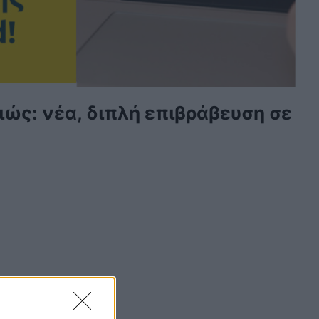
αιώς: νέα, διπλή επιβράβευση σε