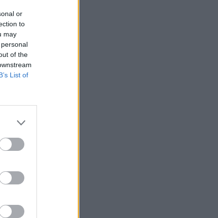
sonal or
ection to
ou may
 personal
out of the
 downstream
B’s List of