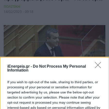
ΠΟΛΙΤΙΚΗ
14/02/2023 - 09:18
iEnergeia.gr -
Do Not Process My Personal
Information
If you wish to opt-out of the sale, sharing to third parties, or
processing of your personal or sensitive information for
targeted advertising by us, please use the below opt-out
Πρωτοβουλίες ενίσχυσης της
section to confirm your selection. Please note that after your
opt-out request is processed you may continue seeing
εγχώριας βιομηχανίας των
interest-based ads based on personal information utilized by