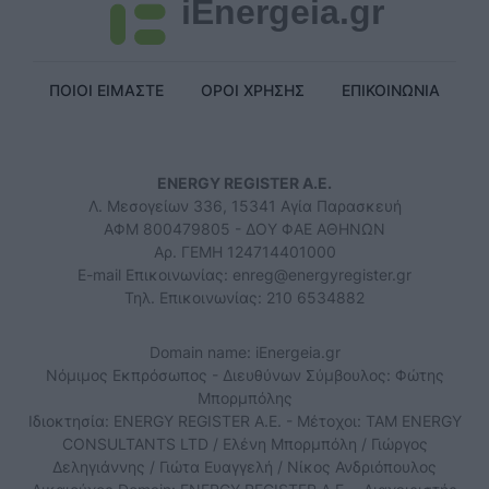
iEnergeia.gr
ΠΟΙΟΙ ΕΙΜΑΣΤΕ
ΟΡΟΙ ΧΡΗΣΗΣ
ΕΠΙΚΟΙΝΩΝΙΑ
ENERGY REGISTER Α.Ε.
Λ. Μεσογείων 336, 15341 Αγία Παρασκευή
ΑΦΜ 800479805 - ΔΟΥ ΦΑΕ ΑΘΗΝΩΝ
Αρ. ΓΕΜΗ 124714401000
E-mail Επικοινωνίας:
enreg@energyregister.gr
Τηλ. Επικοινωνίας: 210 6534882
Domain name: iEnergeia.gr
Νόμιμος Εκπρόσωπος - Διευθύνων Σύμβουλος: Φώτης
Μπορμπόλης
Ιδιοκτησία: ENERGY REGISTER Α.Ε. - Μέτοχοι: TAM ENERGY
CONSULTANTS LTD / Ελένη Μπορμπόλη / Γιώργος
Δεληγιάννης / Γιώτα Ευαγγελή / Νίκος Ανδριόπουλος