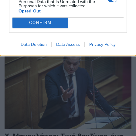
φωτοβολταϊκών πάρκων μικρών
Personal Data that Is Unrelated with the
Purposes for which it was collected.
παραγωγών στην Κρήτη
Opted Out
ΠΟΛΙΤΙΚΗ
CONFIRM
04/10/2022 - 10:42
Data Deletion
Data Access
Privacy Policy
Χ. Μαμουλάκης: Τιμή βενζίνης, ένα