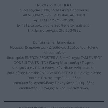
ENERGY REGISTER Α.Ε.
Λ. Μεσογείων 336, 15341 Αγία Παρασκευή
ΑΦΜ 800479805 - ΔΟΥ ΦΑΕ ΑΘΗΝΩΝ
Αρ. ΓΕΜΗ 124714401000
E-mail Επικοινωνίας:
enreg@energyregister.gr
Τηλ. Επικοινωνίας: 210 6534882
Domain name: iEnergeia.gr
Νόμιμος Εκπρόσωπος - Διευθύνων Σύμβουλος: Φώτης
Μπορμπόλης
Ιδιοκτησία: ENERGY REGISTER Α.Ε. - Μέτοχοι: TAM ENERGY
CONSULTANTS LTD / Ελένη Μπορμπόλη / Γιώργος
Δεληγιάννης / Γιώτα Ευαγγελή / Νίκος Ανδριόπουλος
Δικαιούχος Domain: ENERGY REGISTER Α.Ε. - Διαχειριστής
Domain: Παναγιώτης Ευθυμιάδης
Διευθυντής Ιστοσελίδας: Παναγιώτης Ευθυμιάδης
Διευθυντής Σύνταξης: Νίκος Ανδριόπουλος
Copyright © 2023 - 2026 Energy Register Α.Ε.