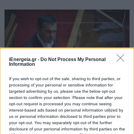
iEnergeia.gr -
Do Not Process My Personal
Information
If you wish to opt-out of the sale, sharing to third parties, or
processing of your personal or sensitive information for
targeted advertising by us, please use the below opt-out
section to confirm your selection. Please note that after your
Τσίπρας: Έχετε αφήσει το ράλι της
opt-out request is processed you may continue seeing
αισχροκέρδειας σε ενέργεια και
interest-based ads based on personal information utilized by
καύσιμα να συρρικνώνει το εισόδημα
us or personal information disclosed to third parties prior to
your opt-out. You may separately opt-out of the further
ΠΟΛΙΤΙΚΗ
disclosure of your personal information by third parties on the
26/05/2022 - 14:22