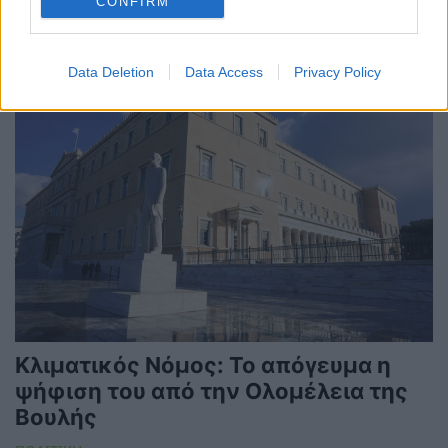
CONFIRM
26/05/2022 - 13:07
Data Deletion
Data Access
Privacy Policy
Κλιματικός Νόμος: Το απόγευμα η
ψήφιση του από την Ολομέλεια της
Βουλής