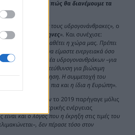
ρέπει να είναι μόνο πώς θα διανέμουμε τα
».
ο και τον άνεμο ή με τους υδρογονάνθρακες»,
ο
λάδα και τους Έλληνες
».
Και συνέχισε:
κούς πόρους μας διαθέτει η χώρα μας. Πρέπει
ρέπει να μπορούμε να είμαστε ενεργειακά όσο
ναπτύσσουμε τον τομέα υδρογονανθράκων –για
ξοδρομούμε στην κατεύθυνση για βιώσιμη
ς την απανθρακοποίηση.
Η συμμετοχή του
 και το αναγνωρίζει πια και η ίδια η Ευρώπη».
 GW από ΑΠΕ, όταν το 2019 παρήγαγε μόλις
, το 50% της ηλεκτρικής ενέργειας
ς είναι και ο λόγος που η έκρηξη στις τιμές του
λιμακώνεται–, δεν πέρασε τόσο στον