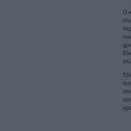
Κοινοβούλιο
ΠΟΛΙΤΙΚΗ
07/08/2026 - 10:44
Ο 
επ
Δήλωση του Υπουργού Ενέργειας Κύπρου
για την είσοδο Meridiam στην ηλεκτρική
πε
διασύνδεση Great Sea Interconnector
συ
ΠΟΛΙΤΙΚΗ
07/08/2026 - 09:32
χρ
Είν
Θετικό βήμα η επανενεργοποίηση της
Κυβερνητικής Επιτροπής Βιομηχανίας – Η
το
βιομηχανία ξανά στο επίκεντρο της
κυβερνητικής πολιτικής
Τέ
ΚΑΤΑΣΚΕΥΕΣ
07/08/2026 - 08:58
άν
Πώς οι μύθοι γύρω από τις πυρκαγιές
απ
κρύβουν τα αίτια και τις αυτονόητες λύσεις
απ
ΠΕΡΙΒΑΛΛΟΝ
07/08/2026 - 08:40
κρ
Στ. Παπασταύρου: Ενεργειακή αναβάθμιση
και βελτίωση των υποδομών του
Γηροκομείου Αθηνών με 1,5 εκατ. ευρώ από