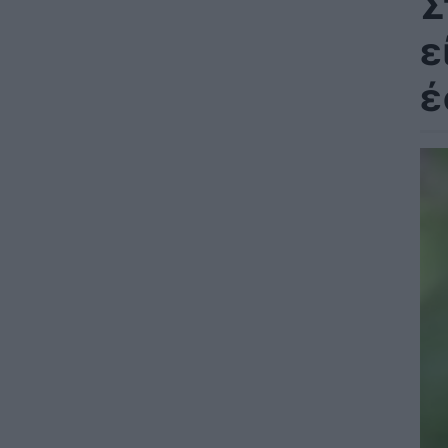
Σ
ε
έ