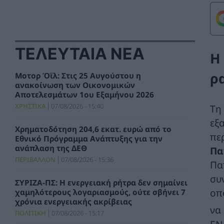
ΤΕΛΕΥΤΑΙΑ ΝΕΑ
Η
ρ
Μοτορ Όϊλ: Στις 25 Αυγούστου η
ανακοίνωση των Οικονομικών
Αποτελεσμάτων 1ου Εξαμήνου 2026
ΧΡΗΣΤΙΚΑ
07/08/2026 - 15:40
Τη
εξ
Χρηματοδότηση 204,6 εκατ. ευρώ από το
πε
Εθνικό Πρόγραμμα Ανάπτυξης για την
ανάπλαση της ΔΕΘ
Πα
ΠΕΡΙΒΑΛΛΟΝ
07/08/2026 - 15:36
Πα
συ
ΣΥΡΙΖΑ-ΠΣ: Η ενεργειακή ρήτρα δεν σημαίνει
οπ
χαμηλότερους λογαριασμούς, ούτε σβήνει 7
χρόνια ενεργειακής ακρίβειας
να
ΠΟΛΙΤΙΚΗ
07/08/2026 - 15:17