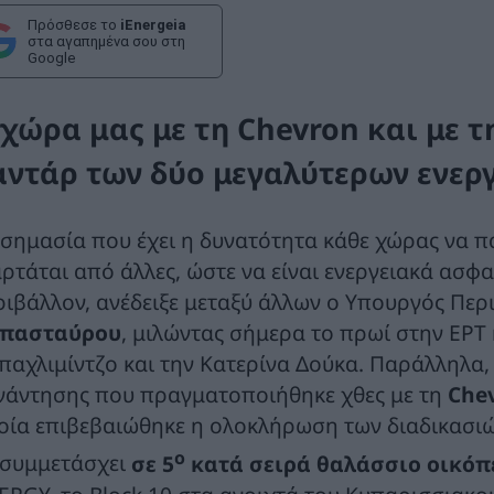
Πρόσθεσε το
iEnergeia
στα αγαπημένα σου στη
Google
 χώρα μας με τη Chevron και με τ
αντάρ των δύο μεγαλύτερων ενερ
 σημασία που έχει η δυνατότητα κάθε χώρας να παρ
αρτάται από άλλες, ώστε να είναι ενεργειακά ασφ
ριβάλλον, ανέδειξε μεταξύ άλλων ο Υπουργός Περι
πασταύρου
, μιλώντας σήμερα το πρωί στην ΕΡΤ 
παχλιμίντζο και την Κατερίνα Δούκα. Παράλληλα,
νάντησης που πραγματοποιήθηκε χθες με τη
Che
οία επιβεβαιώθηκε η ολοκλήρωση των διαδικασιώ
ο
 συμμετάσχει
σε 5
κατά σειρά θαλάσσιο οικόπ