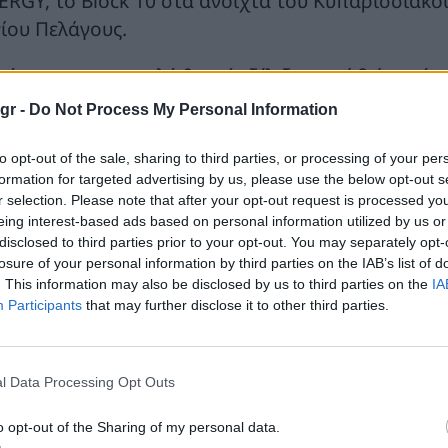
ERGY, το Block 10 στα ανοιχτά του Κυπαρισσιακο
νίου Πελάγους.
όκειται για μια πολύ θετική εξέλιξη, γιατί δείχνει ότ
onMobil, βρίσκεται στο ραντάρ των δύο μεγαλύτερων
gr -
Do Not Process My Personal Information
αίνει πολλά, διότι η ανάπτυξη του τομέα των υδρογ
λού επιπέδου τεχνογνωσία. Πρέπει να γίνει με τα πιο
to opt-out of the sale, sharing to third parties, or processing of your per
formation for targeted advertising by us, please use the below opt-out s
ριβαλλοντολογικά ασφαλής αυτή η επένδυση»,
ανέφερ
r selection. Please note that after your opt-out request is processed y
ευνητική γεώτρηση της κοινοπραξίας ExxonMobil–E
eing interest-based ads based on personal information utilized by us or
ίτασμα
στο Βορειοδυτικό Ιόνιο τον επόμενο Φεβρουάρ
disclosed to third parties prior to your opt-out. You may separately opt-
losure of your personal information by third parties on the IAB’s list of
ετάλλευση αυτού του οικοπέδου μπορεί να οδηγήσει
. This information may also be disclosed by us to third parties on the
IA
άρια για τη χώρα μας».
Participants
that may further disclose it to other third parties.
κ. Παπασταύρου διευκρίνισε ότι τα έσοδα για το 
 40% επί των κερδών. Όπως τόνισε ο ίδιος,
«η επιτ
l Data Processing Opt Outs
μεταλλεύσιμων κοιτασμάτων υδρογονανθράκων θα ενι
 τα δημόσια έσοδα που θα προκύψουν από αυτή τη δ
o opt-out of the Sharing of my personal data.