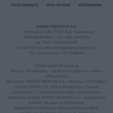
ΠΟΙΟΙ ΕΙΜΑΣΤΕ
ΟΡΟΙ ΧΡΗΣΗΣ
ΕΠΙΚΟΙΝΩΝΙΑ
ENERGY REGISTER Α.Ε.
Λ. Μεσογείων 336, 15341 Αγία Παρασκευή
ΑΦΜ 800479805 - ΔΟΥ ΦΑΕ ΑΘΗΝΩΝ
Αρ. ΓΕΜΗ 124714401000
E-mail Επικοινωνίας:
enreg@energyregister.gr
Τηλ. Επικοινωνίας: 210 6534882
Domain name: iEnergeia.gr
Νόμιμος Εκπρόσωπος - Διευθύνων Σύμβουλος: Φώτης
Μπορμπόλης
Ιδιοκτησία: ENERGY REGISTER Α.Ε. - Μέτοχοι: TAM ENERGY
CONSULTANTS LTD / Ελένη Μπορμπόλη / Γιώργος
Δεληγιάννης / Γιώτα Ευαγγελή / Νίκος Ανδριόπουλος
Δικαιούχος Domain: ENERGY REGISTER Α.Ε. - Διαχειριστής
Domain: Παναγιώτης Ευθυμιάδης
Διευθυντής Ιστοσελίδας: Παναγιώτης Ευθυμιάδης