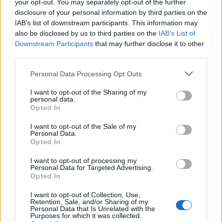
your opt-out. You may separately opt-out of the further
επίκεντρο της συνάντησης του Κυρ.
disclosure of your personal information by third parties on the
Μητσοτάκη με τον πρόεδρο των ΗΑΕ
IAB’s list of downstream participants. This information may
27 Φεβρουαρίου 2025
also be disclosed by us to third parties on the
IAB’s List of
Downstream Participants
that may further disclose it to other
third parties.
Τάκης Θεοδωρικάκος: Ενισχύουμε την
οικονομική συνεργασία και τις
Personal Data Processing Opt Outs
επενδύσεις με τη Βουλγαρία
I want to opt-out of the Sharing of my
04 Μαρτίου 2025
personal data.
Opted In
I want to opt-out of the Sale of my
Personal Data.
Opted In
ΣΧΕΤΙΚΑ ΑΡΘΡΑ
I want to opt-out of processing my
Personal Data for Targeted Advertising.
Opted In
I want to opt-out of Collection, Use,
Retention, Sale, and/or Sharing of my
Personal Data that Is Unrelated with the
Purposes for which it was collected.