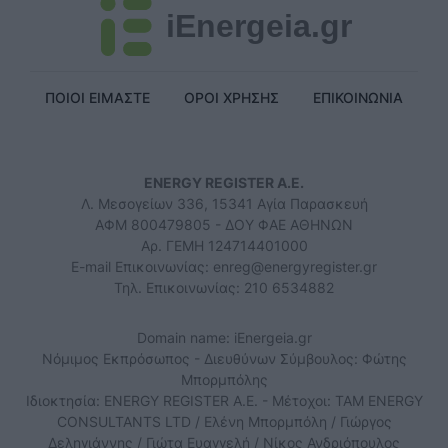
iEnergeia.gr
ΠΟΙΟΙ ΕΙΜΑΣΤΕ
ΟΡΟΙ ΧΡΗΣΗΣ
ΕΠΙΚΟΙΝΩΝΙΑ
ENERGY REGISTER Α.Ε.
Λ. Μεσογείων 336, 15341 Αγία Παρασκευή
ΑΦΜ 800479805 - ΔΟΥ ΦΑΕ ΑΘΗΝΩΝ
Αρ. ΓΕΜΗ 124714401000
E-mail Επικοινωνίας:
enreg@energyregister.gr
Τηλ. Επικοινωνίας: 210 6534882
Domain name: iEnergeia.gr
Νόμιμος Εκπρόσωπος - Διευθύνων Σύμβουλος: Φώτης
Μπορμπόλης
Ιδιοκτησία: ENERGY REGISTER Α.Ε. - Μέτοχοι: TAM ENERGY
CONSULTANTS LTD / Ελένη Μπορμπόλη / Γιώργος
Δεληγιάννης / Γιώτα Ευαγγελή / Νίκος Ανδριόπουλος