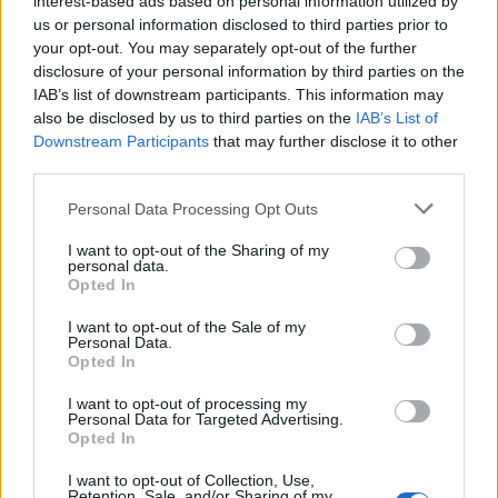
interest-based ads based on personal information utilized by
us or personal information disclosed to third parties prior to
ΠΟΛΙΤΙΚΗ
your opt-out. You may separately opt-out of the further
07/08/2026 - 12:13
disclosure of your personal information by third parties on the
IAB’s list of downstream participants. This information may
also be disclosed by us to third parties on the
IAB’s List of
Downstream Participants
that may further disclose it to other
third parties.
Personal Data Processing Opt Outs
I want to opt-out of the Sharing of my
personal data.
Opted In
I want to opt-out of the Sale of my
Personal Data.
Opted In
Βάζουμε τα μπάζα στη θέση τους -
I want to opt-out of processing my
Personal Data for Targeted Advertising.
Προλαμβάνουμε τις πυρκαγιές
Opted In
ΠΕΡΙΒΑΛΛΟΝ
I want to opt-out of Collection, Use,
07/08/2026 - 11:34
Retention, Sale, and/or Sharing of my