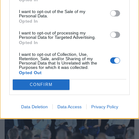
I want to opt-out of the Sale of my
Personal Data.
Opted In
I want to opt-out of processing my
Personal Data for Targeted Advertising.
Opted In
ΠΕΡΙΒΑΛΛΟΝ
I want to opt-out of Collection, Use,
Γυρίσματα σε προστατευόμενες περιοχές και
Retention, Sale, and/or Sharing of my
βιώσιμες πρακτικές κινηματογράφησης
Personal Data that Is Unrelated with the
Purposes for which it was collected.
29/07/2026 - 15:44
Opted Out
CONFIRM
Data Deletion
Data Access
Privacy Policy