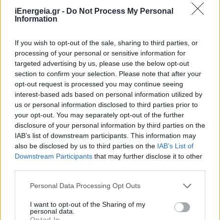
iEnergeia.gr -
Do Not Process My Personal
Information
If you wish to opt-out of the sale, sharing to third parties, or
processing of your personal or sensitive information for
targeted advertising by us, please use the below opt-out
ΣΥΜΒΑΤΙΚΕΣ ΠΗΓΕΣ
section to confirm your selection. Please note that after your
opt-out request is processed you may continue seeing
Σχεδόν 70% πάνω από τα προ κρίσης επίπεδα
interest-based ads based on personal information utilized by
οι λιανικές τιμές του φυσικού αερίου στην
us or personal information disclosed to third parties prior to
Ευρώπη
your opt-out. You may separately opt-out of the further
30/07/2026 - 08:03
disclosure of your personal information by third parties on the
IAB’s list of downstream participants. This information may
also be disclosed by us to third parties on the
IAB’s List of
Downstream Participants
that may further disclose it to other
third parties.
Personal Data Processing Opt Outs
I want to opt-out of the Sharing of my
personal data.
Opted In