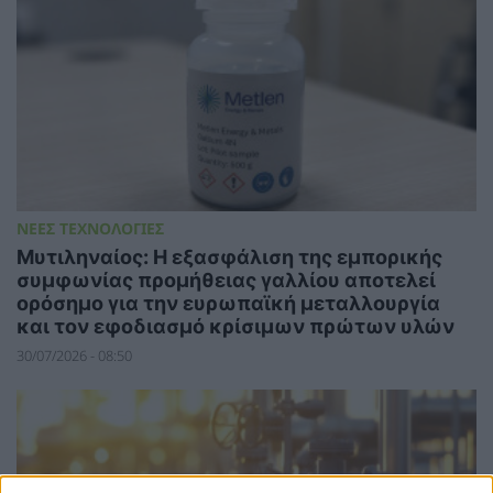
ΝΕΕΣ ΤΕΧΝΟΛΟΓΙΕΣ
Μυτιληναίος: Η εξασφάλιση της εμπορικής
συμφωνίας προμήθειας γαλλίου αποτελεί
ορόσημο για την ευρωπαϊκή μεταλλουργία
και τον εφοδιασμό κρίσιμων πρώτων υλών
30/07/2026 - 08:50