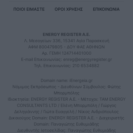
ΠΟΙΟΙ ΕΙΜΑΣΤΕ
ΟΡΟΙ ΧΡΗΣΗΣ
ΕΠΙΚΟΙΝΩΝΙΑ
ENERGY REGISTER Α.Ε.
Λ. Μεσογείων 336, 15341 Αγία Παρασκευή
ΑΦΜ 800479805 - ΔΟΥ ΦΑΕ ΑΘΗΝΩΝ
Αρ. ΓΕΜΗ 124714401000
E-mail Επικοινωνίας:
enreg@energyregister.gr
Τηλ. Επικοινωνίας: 210 6534882
Domain name: iEnergeia.gr
Νόμιμος Εκπρόσωπος - Διευθύνων Σύμβουλος: Φώτης
Μπορμπόλης
Ιδιοκτησία: ENERGY REGISTER Α.Ε. - Μέτοχοι: TAM ENERGY
CONSULTANTS LTD / Ελένη Μπορμπόλη / Γιώργος
Δεληγιάννης / Γιώτα Ευαγγελή / Νίκος Ανδριόπουλος
Δικαιούχος Domain: ENERGY REGISTER Α.Ε. - Διαχειριστής
Domain: Παναγιώτης Ευθυμιάδης
Διευθυντής Ιστοσελίδας: Παναγιώτης Ευθυμιάδης