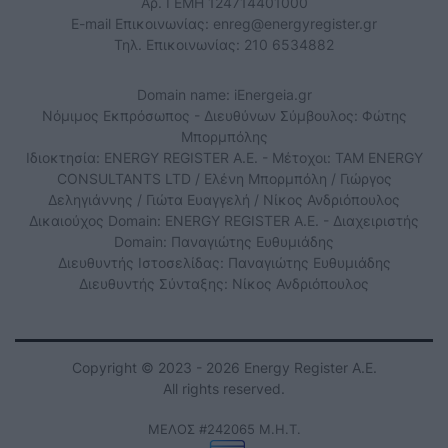
Αρ. ΓΕΜΗ 124714401000
E-mail Επικοινωνίας:
enreg@energyregister.gr
Τηλ. Επικοινωνίας: 210 6534882
Domain name: iEnergeia.gr
Νόμιμος Εκπρόσωπος - Διευθύνων Σύμβουλος: Φώτης
Μπορμπόλης
Ιδιοκτησία: ENERGY REGISTER Α.Ε. - Μέτοχοι: TAM ENERGY
CONSULTANTS LTD / Ελένη Μπορμπόλη / Γιώργος
Δεληγιάννης / Γιώτα Ευαγγελή / Νίκος Ανδριόπουλος
Δικαιούχος Domain: ENERGY REGISTER Α.Ε. - Διαχειριστής
Domain: Παναγιώτης Ευθυμιάδης
Διευθυντής Ιστοσελίδας: Παναγιώτης Ευθυμιάδης
Διευθυντής Σύνταξης: Νίκος Ανδριόπουλος
Copyright © 2023 - 2026 Energy Register Α.Ε.
All rights reserved.
ΜΕΛΟΣ #242065 Μ.Η.Τ.