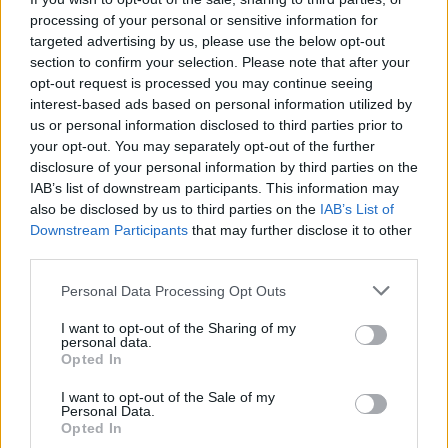
ΚΑΤΑΣΚΕΥΕΣ
processing of your personal or sensitive information for
TITAN: Πολύ δυναμικό ξεκίνημα του έτους με
targeted advertising by us, please use the below opt-out
ισχυρή αύξηση της κερδοφορίας
section to confirm your selection. Please note that after your
07/05/2026 - 10:18
opt-out request is processed you may continue seeing
interest-based ads based on personal information utilized by
us or personal information disclosed to third parties prior to
your opt-out. You may separately opt-out of the further
disclosure of your personal information by third parties on the
IAB’s list of downstream participants. This information may
also be disclosed by us to third parties on the
IAB’s List of
Downstream Participants
that may further disclose it to other
third parties.
Personal Data Processing Opt Outs
I want to opt-out of the Sharing of my
ΚΑΤΑΣΚΕΥΕΣ
personal data.
Opted In
Ο Όμιλος TITAN ολοκληρώνει την εξαγορά της
Keystone Cement στις Ηνωμένες Πολιτείες
I want to opt-out of the Sale of my
Αμερικής
Personal Data.
Opted In
04/05/2026 - 10:05