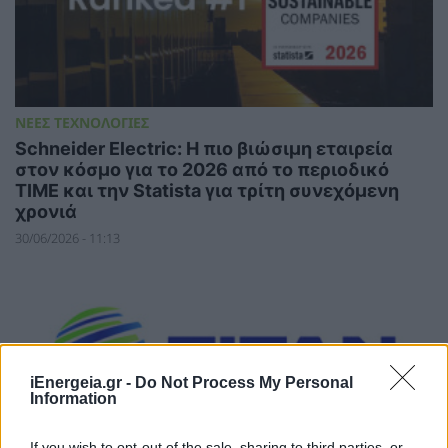
ΝΕΕΣ ΤΕΧΝΟΛΟΓΙΕΣ
Schneider Electric: Η πιο βιώσιμη εταιρεία
στον κόσμο για το 2026 από το περιοδικό
TIME και την Statista για τρίτη συνεχόμενη
χρονιά
30/06/2026 - 11:13
iEnergeia.gr -
Do Not Process My Personal
Information
If you wish to opt-out of the sale, sharing to third parties, or