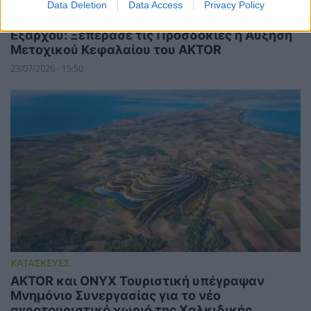
Data Deletion
Data Access
Privacy Policy
ΚΑΤΑΣΚΕΥΕΣ
Εξάρχου: Ξεπέρασε τις Προσδοκίες η Αύξηση
Μετοχικού Κεφαλαίου του AKTOR
23/07/2026 - 15:50
ΚΑΤΑΣΚΕΥΕΣ
AKTOR και ONYX Τουριστική υπέγραψαν
Μνημόνιο Συνεργασίας για το νέο
αγροτουριστικό χωριό της Χαλκιδικής