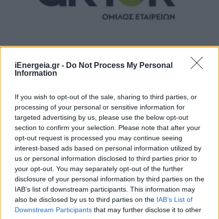
iEnergeia.gr -
Do Not Process My Personal
Information
ΚΑΤΑΣΚΕΥΕΣ
AKTOR: Στο 20,31% η συμμετοχή της
Castellano μετά την αύξηση κεφαλαίου
If you wish to opt-out of the sale, sharing to third parties, or
processing of your personal or sensitive information for
03/08/2026 - 11:43
targeted advertising by us, please use the below opt-out
section to confirm your selection. Please note that after your
opt-out request is processed you may continue seeing
interest-based ads based on personal information utilized by
us or personal information disclosed to third parties prior to
your opt-out. You may separately opt-out of the further
disclosure of your personal information by third parties on the
IAB’s list of downstream participants. This information may
also be disclosed by us to third parties on the
IAB’s List of
Downstream Participants
that may further disclose it to other