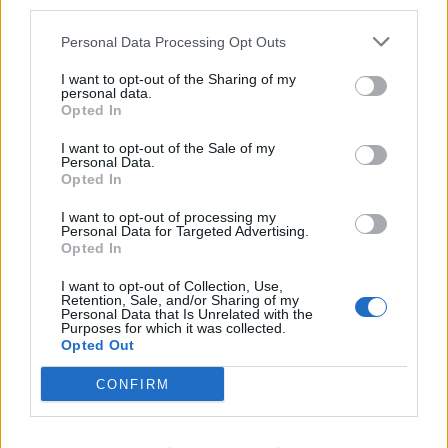
third parties.
Personal Data Processing Opt Outs
ΚΑΤΑΣΚΕΥΕΣ
I want to opt-out of the Sharing of my
personal data.
AKTOR: Υπερκαλύφθηκε 1,8 φορές το
Opted In
ομόλογο των 300 εκατ. ευρώ
28/07/2026 - 09:22
I want to opt-out of the Sale of my
Personal Data.
Opted In
I want to opt-out of processing my
Personal Data for Targeted Advertising.
Opted In
I want to opt-out of Collection, Use,
Retention, Sale, and/or Sharing of my
Personal Data that Is Unrelated with the
Purposes for which it was collected.
Opted Out
CONFIRM