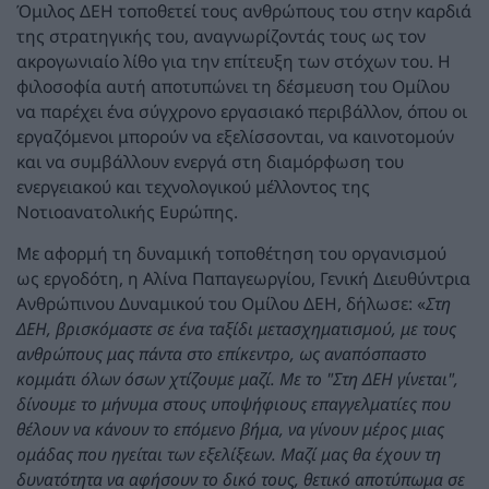
Όμιλος ΔΕΗ τοποθετεί τους ανθρώπους του στην καρδιά
της στρατηγικής του, αναγνωρίζοντάς τους ως τον
ακρογωνιαίο λίθο για την επίτευξη των στόχων του. Η
φιλοσοφία αυτή αποτυπώνει τη δέσμευση του Ομίλου
να παρέχει ένα σύγχρονο εργασιακό περιβάλλον, όπου οι
εργαζόμενοι μπορούν να εξελίσσονται, να καινοτομούν
και να συμβάλλουν ενεργά στη διαμόρφωση του
ενεργειακού και τεχνολογικού μέλλοντος της
Νοτιοανατολικής Ευρώπης.
Με αφορμή τη δυναμική τοποθέτηση του οργανισμού
ως εργοδότη, η Αλίνα Παπαγεωργίου, Γενική Διευθύντρια
Ανθρώπινου Δυναμικού του Ομίλου ΔΕΗ, δήλωσε: «
Στη
ΔΕΗ, βρισκόμαστε σε ένα ταξίδι μετασχηματισμού, με τους
ανθρώπους μας πάντα στο επίκεντρο, ως αναπόσπαστο
κομμάτι όλων όσων χτίζουμε μαζί. Με το "Στη ΔΕΗ γίνεται",
δίνουμε το μήνυμα στους υποψήφιους επαγγελματίες που
θέλουν να κάνουν το επόμενο βήμα, να γίνουν μέρος μιας
ομάδας που ηγείται των εξελίξεων. Μαζί μας θα έχουν τη
δυνατότητα να αφήσουν το δικό τους, θετικό αποτύπωμα σε