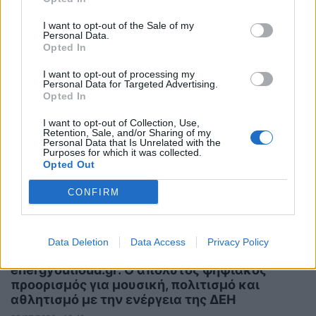
ΑΝΑΝΕΩΣΙΜΕΣ ΠΗΓΕΣ ΕΝΕΡΓΕΙΑΣ
ΔΕΗ: Φωτοβολταϊκά συστήματα για το σπίτι
I want to opt-out of the Sale of my
και την επιχείρηση χωρίς κόστος εξοπλισμού
Personal Data.
Opted In
09/07/2026 - 13:13
I want to opt-out of processing my
Personal Data for Targeted Advertising.
Opted In
I want to opt-out of Collection, Use,
Retention, Sale, and/or Sharing of my
Personal Data that Is Unrelated with the
Purposes for which it was collected.
Opted Out
CONFIRM
Data Deletion
Data Access
Privacy Policy
ΧΡΗΣΤΙΚΑ
energyoutloud.gr: Ο απόλυτος ψηφιακός
προορισμός για μουσική, πολιτισμό και
αθλητισμό με την ενέργεια της ΔΕΗ