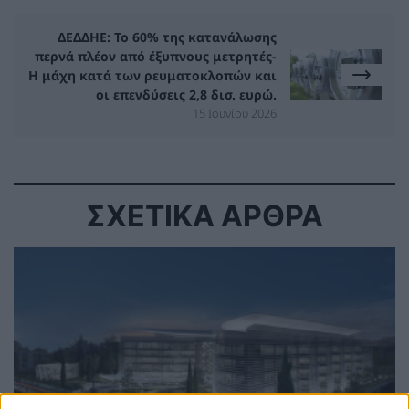
ΔΕΔΔΗΕ: Το 60% της κατανάλωσης
περνά πλέον από έξυπνους μετρητές-
Η μάχη κατά των ρευματοκλοπών και
οι επενδύσεις 2,8 δισ. ευρώ.
15 Ιουνίου 2026
ΣΧΕΤΙΚΑ ΑΡΘΡΑ