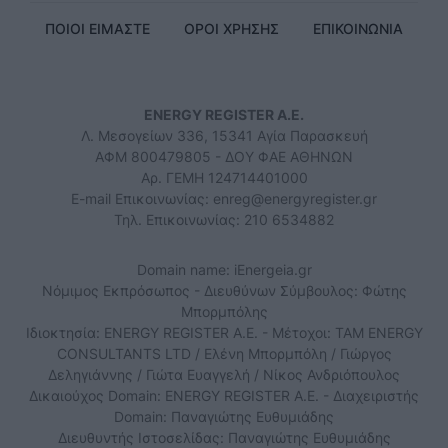
ΠΟΙΟΙ ΕΙΜΑΣΤΕ
ΟΡΟΙ ΧΡΗΣΗΣ
ΕΠΙΚΟΙΝΩΝΙΑ
ENERGY REGISTER Α.Ε.
Λ. Μεσογείων 336, 15341 Αγία Παρασκευή
ΑΦΜ 800479805 - ΔΟΥ ΦΑΕ ΑΘΗΝΩΝ
Αρ. ΓΕΜΗ 124714401000
E-mail Επικοινωνίας:
enreg@energyregister.gr
Τηλ. Επικοινωνίας: 210 6534882
Domain name: iEnergeia.gr
Νόμιμος Εκπρόσωπος - Διευθύνων Σύμβουλος: Φώτης
Μπορμπόλης
Ιδιοκτησία: ENERGY REGISTER Α.Ε. - Μέτοχοι: TAM ENERGY
CONSULTANTS LTD / Ελένη Μπορμπόλη / Γιώργος
Δεληγιάννης / Γιώτα Ευαγγελή / Νίκος Ανδριόπουλος
Δικαιούχος Domain: ENERGY REGISTER Α.Ε. - Διαχειριστής
Domain: Παναγιώτης Ευθυμιάδης
Διευθυντής Ιστοσελίδας: Παναγιώτης Ευθυμιάδης