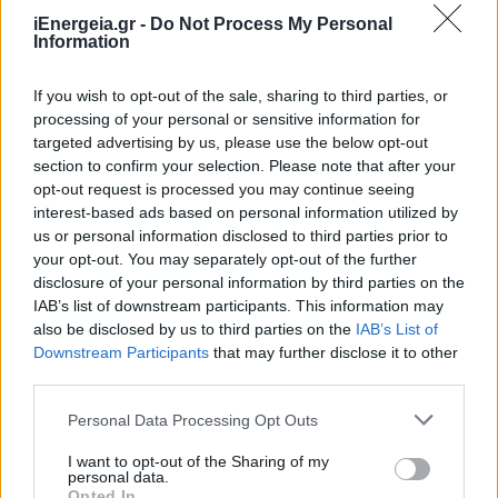
iEnergeia.gr -
Do Not Process My Personal
Information
ΚΑΤΑΣΚΕΥΕΣ
If you wish to opt-out of the sale, sharing to third parties, or
Συνεργασία ΔΕΗ - Dimand για ανάπτυξη
processing of your personal or sensitive information for
πρότυπου βιοκλιματικού κτιρίου στη
targeted advertising by us, please use the below opt-out
Λεωφόρο Μεσογείων
section to confirm your selection. Please note that after your
13/07/2026 - 10:57
opt-out request is processed you may continue seeing
interest-based ads based on personal information utilized by
us or personal information disclosed to third parties prior to
your opt-out. You may separately opt-out of the further
disclosure of your personal information by third parties on the
IAB’s list of downstream participants. This information may
also be disclosed by us to third parties on the
IAB’s List of
Downstream Participants
that may further disclose it to other
third parties.
Personal Data Processing Opt Outs
I want to opt-out of the Sharing of my
personal data.
Opted In