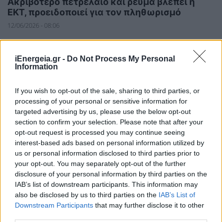
Ακριβότερο πετρέλαιο και ρεύμα βλέπει η
ΕΚΤ, προειδοποιεί για τον πληθωρισμό
12/06/2026 - 08:06
iEnergeia.gr -
Do Not Process My Personal
Information
If you wish to opt-out of the sale, sharing to third parties, or
processing of your personal or sensitive information for
targeted advertising by us, please use the below opt-out
section to confirm your selection. Please note that after your
opt-out request is processed you may continue seeing
interest-based ads based on personal information utilized by
us or personal information disclosed to third parties prior to
your opt-out. You may separately opt-out of the further
disclosure of your personal information by third parties on the
IAB’s list of downstream participants. This information may
also be disclosed by us to third parties on the
IAB’s List of
ΗΛΕΚΤΡΙΣΜΟΣ
Downstream Participants
that may further disclose it to other
third parties.
N. Τσάφος-Green Tank: Οι αριθμοί και το