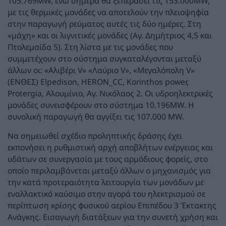
105.769MW, ενώ σήμερα θα ξεπεράσει τις 153.000MW,
με τις θερμικές μονάδες να αποτελούν την πλειοψηφία
στην παραγωγή ρεύματος αυτές τις δύο ημέρες. Στη
«μάχη» και οι λιγνιτικές μονάδες (Αγ. Δημήτριος 4,5 και
Πτολεμαίδα 5). Στη λίστα με τις μονάδες που
συμμετέχουν στο σύστημα συγκαταλέγονται μεταξύ
άλλων οι: «Αλιβέρι V» «Λαύριο V», «Μεγαλόπολη V»
(ΕΝΘΕΣ) Elpedison, HERON_CC, Korinthos power,
Protergia, Αλουμίνιο, Αγ. Νικόλαος 2. Οι υδροηλεκτρικές
μονάδες συνεισφέρουν στο σύστημα 10.196MW. Η
συνολική παραγωγή θα αγγίξει τις 107.000 MW.
Να σημειωθεί σχέδιο προληπτικής δράσης έχει
εκπονήσει η ρυθμιστική αρχή αποβλήτων ενέργειας και
υδάτων σε συνεργασία με τους αρμόδιους φορείς, στο
οποίο περιλαμβάνεται μεταξύ άλλων ο μηχανισμός για
την κατά προτεραιότητα λειτουργία των μονάδων με
εναλλακτικό καύσιμο στην αγορά του ηλεκτρισμού σε
περίπτωση κρίσης φυσικού αερίου Επιπέδου 3 Έκτακτης
Ανάγκης. Εισαγωγή διατάξεων για την συνετή χρήση και