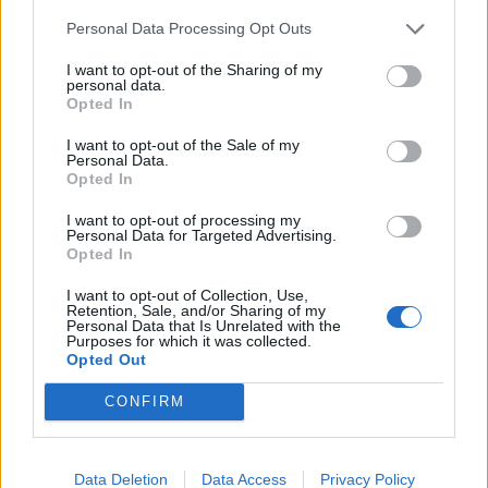
κόστος για τα νοικοκυριά πίσω από τη
Personal Data Processing Opt Outs
διαφωνία για το ρεύμα
26/05/2026 - 08:04
I want to opt-out of the Sharing of my
personal data.
Opted In
I want to opt-out of the Sale of my
Personal Data.
Opted In
I want to opt-out of processing my
Personal Data for Targeted Advertising.
Opted In
I want to opt-out of Collection, Use,
Retention, Sale, and/or Sharing of my
Personal Data that Is Unrelated with the
Purposes for which it was collected.
Opted Out
CONFIRM
ΠΕΡΙΒΑΛΛΟΝ
Αυξάνονται οι πιθανότητες για «Super El
Niño»: Τι σημαίνει για τον καιρό
Data Deletion
Data Access
Privacy Policy