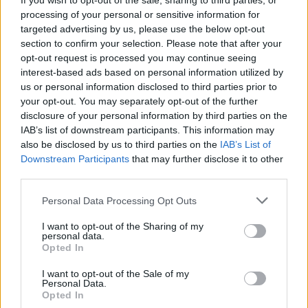
If you wish to opt-out of the sale, sharing to third parties, or
processing of your personal or sensitive information for
targeted advertising by us, please use the below opt-out
section to confirm your selection. Please note that after your
opt-out request is processed you may continue seeing
interest-based ads based on personal information utilized by
us or personal information disclosed to third parties prior to
ΑΡΘΡΑ - ΑΝΑΛΥΣΕΙΣ
your opt-out. You may separately opt-out of the further
Γιάννης Τριήρης: «Κάηκε» η θετική ατζέντα
disclosure of your personal information by third parties on the
του Μαξίμου
IAB’s list of downstream participants. This information may
03/12/2025 - 08:24
also be disclosed by us to third parties on the
IAB’s List of
Downstream Participants
that may further disclose it to other
third parties.
Personal Data Processing Opt Outs
I want to opt-out of the Sharing of my
personal data.
Opted In
I want to opt-out of the Sale of my
Personal Data.
Opted In