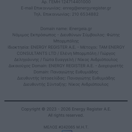
Αρ. ΓΕΜΗ 124714401000
E-mail Επικοινωνίας:
enreg@energyregister.gr
Τηλ. Επικοινωνίας: 210 6534882
Domain name: iEnergeia.gr
Νόμιμος Εκπρόσωπος - Διευθύνων Σύμβουλος: Φώτης
Μπορμπόλης
Ιδιοκτησία: ENERGY REGISTER Α.Ε. - Μέτοχοι: TAM ENERGY
CONSULTANTS LTD / Ελένη Μπορμπόλη / Γιώργος
Δεληγιάννης / Γιώτα Ευαγγελή / Νίκος Ανδριόπουλος
Δικαιούχος Domain: ENERGY REGISTER Α.Ε. - Διαχειριστής
Domain: Παναγιώτης Ευθυμιάδης
Διευθυντής Ιστοσελίδας: Παναγιώτης Ευθυμιάδης
Διευθυντής Σύνταξης: Νίκος Ανδριόπουλος
Copyright © 2023 - 2026 Energy Register Α.Ε.
All rights reserved.
ΜΕΛΟΣ #242065 Μ.Η.Τ.