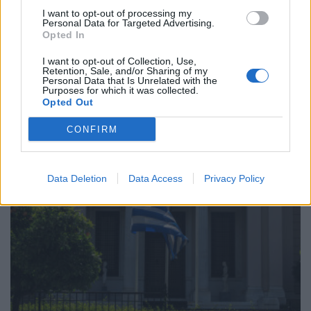
I want to opt-out of processing my
Personal Data for Targeted Advertising.
Opted In
ΑΡΘΡΑ - ΑΝΑΛΥΣΕΙΣ
I want to opt-out of Collection, Use,
Retention, Sale, and/or Sharing of my
Γιάννης Τριήρης: Το κράτος πλουτίζει, αλλά
Personal Data that Is Unrelated with the
κοινωνία και αγορά φυτοζωούν
Purposes for which it was collected.
Opted Out
27/11/2025 - 08:12
CONFIRM
Data Deletion
Data Access
Privacy Policy