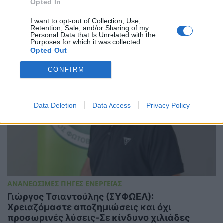
Opted In
αγορά ηλεκτρικής ενέργειας
I want to opt-out of Collection, Use,
31/07/2026 - 14:50
Retention, Sale, and/or Sharing of my
Personal Data that Is Unrelated with the
Purposes for which it was collected.
Opted Out
CONFIRM
Data Deletion
Data Access
Privacy Policy
ΑΝΑΝΕΩΣΙΜΕΣ ΠΗΓΕΣ ΕΝΕΡΓΕΙΑΣ
Γιώργος Τσιαντούλης (ΣΥΦΩΕΛ):
Χρειαζόμαστε αποζημιώσεις και όχι
προσωρινές λύσεις-Σε κίνδυνο χιλιάδες