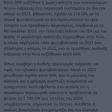
Κατά 50% αυξήθηκε η χωρητικότητα των ανανεώσιμων
πηγών ενέργειας στα ενεργειακά συστήματα σε όλο τον
κόσμο το 2023, φθάνοντας σχεδόν τα 510 GW, με τα
ηλακά φωτοβολταϊκά να αντιπροσωπεύουν τα τρία
τέταρτα των προσθηκών παγκοσμίως, σύμφωνα με το
Renewables 2023, την τελευταία έκδοση του IEA για τον
κλάδο. Η μεγαλύτερη ανάπτυξη σημειώθηκε στην Κίνα,
η οποία παρήγγειλε τόσα φωτοβολταϊκά το 2023 όσο
ολόκληρος ο κόσμος το 2022, ενώ οι προσθήκες αιολικής
ενέργειας στην Κίνα αυξήθηκαν κατά 66%.
Όπως αναφέρει ο διεθνής οργανισμός ενέργειας «οι
τιμές των ηλιακών φωτοβολταϊκών πάνελ το 2023
μειώθηκαν σχεδόν κατά 50%, ενώ οι μειώσεις του
κόστους και η γρήγορη ανάπτυξη αναμένεται να
συνεχιστούν. Αυτό οφείλεται στο γεγονός ότι η
παγκόσμια παραγωγική ικανότητα προβλέπεται να
φτάσει τα 1.100 GW έως το τέλος του 2024,
υπερβαίνοντας σημαντικά τη ζήτηση. Αντίθετα, η
αιολική βιομηχανία αντιμετωπίζει ένα πιο δύσκολο