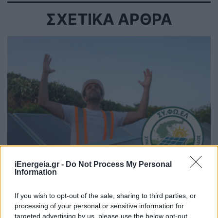
ΣΧΕΤΙΚΑ ΑΡΘΡΑ
iEnergeia.gr -
Do Not Process My Personal
Information
ΑΠΟΘΗΚΕΥΣΗ
ΣΥΦΩΕΛ: Χάθηκαν 153,74 εκατ. ευρώ για τις
If you wish to opt-out of the sale, sharing to third parties, or
μπαταρίες – Μεγάλη απώλεια για τις μικρές
processing of your personal or sensitive information for
επιχειρήσεις
targeted advertising by us, please use the below opt-out