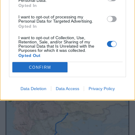
Personal Data.
Opted In
I want to opt-out of processing my
Personal Data for Targeted Advertising.
Opted In
I want to opt-out of Collection, Use,
Retention, Sale, and/or Sharing of my
ΧΡΗΣΤΙΚΑ
Personal Data that Is Unrelated with the
Purposes for which it was collected.
ΕΜΠ: Έναρξη λειτουργίας του νέου
Opted Out
Επαγγελματικού Διατμηματικού
Προγράμματος Μεταπτυχιακών Σπουδών
CONFIRM
«Ενεργειακά Συστήματα και Αειφορία»
28/07/2026 - 09:58
Data Deletion
Data Access
Privacy Policy