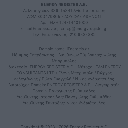
ENERGY REGISTER Α.Ε.
Λ. Μεσογείων 336, 15341 Αγία Παρασκευή
ΑΦΜ 800479805 - ΔΟΥ ΦΑΕ ΑΘΗΝΩΝ
Αρ. ΓΕΜΗ 124714401000
E-mail Επικοινωνίας:
enreg@energyregister.gr
Τηλ. Επικοινωνίας: 210 6534882
Domain name: iEnergeia.gr
Νόμιμος Εκπρόσωπος - Διευθύνων Σύμβουλος: Φώτης
Μπορμπόλης
Ιδιοκτησία: ENERGY REGISTER Α.Ε. - Μέτοχοι: TAM ENERGY
CONSULTANTS LTD / Ελένη Μπορμπόλη / Γιώργος
Δεληγιάννης / Γιώτα Ευαγγελή / Νίκος Ανδριόπουλος
Δικαιούχος Domain: ENERGY REGISTER Α.Ε. - Διαχειριστής
Domain: Παναγιώτης Ευθυμιάδης
Διευθυντής Ιστοσελίδας: Παναγιώτης Ευθυμιάδης
Διευθυντής Σύνταξης: Νίκος Ανδριόπουλος
Copyright © 2023 - 2026 Energy Register Α.Ε.