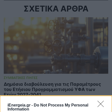
ΣΧΕΤΙΚΑ ΑΡΘΡΑ
ΣΥΜΒΑΤΙΚΕΣ ΠΗΓΕΣ
Δημόσια διαβούλευση για τις Παραμέτρους
του Ετήσιου Προγραμματισμού ΥΦΑ των
Ετών 2027-2041
04/08/2026 - 12:44
iEnergeia.gr -
Do Not Process My Personal
Information