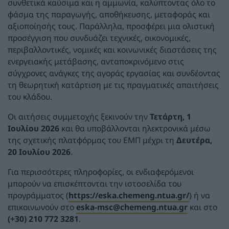
συνθετικά καύσιμα και η αμμωνία, καλύπτοντας όλο το
φάσμα της παραγωγής, αποθήκευσης, μεταφοράς και
αξιοποίησής τους. Παράλληλα, προσφέρει μια ολιστική
προσέγγιση που συνδυάζει τεχνικές, οικονομικές,
περιβαλλοντικές, νομικές και κοινωνικές διαστάσεις της
ενεργειακής μετάβασης, ανταποκρινόμενο στις
σύγχρονες ανάγκες της αγοράς εργασίας και συνδέοντας
τη θεωρητική κατάρτιση με τις πραγματικές απαιτήσεις
του κλάδου.
Οι αιτήσεις συμμετοχής ξεκινούν την
Τετάρτη, 1
Ιουλίου 2026
και θα υποβάλλονται ηλεκτρονικά μέσω
της σχετικής πλατφόρμας του ΕΜΠ μέχρι τη
Δευτέρα,
20 Ιουλίου 2026
.
Για περισσότερες πληροφορίες, οι ενδιαφερόμενοι
μπορούν να επισκέπτονται την ιστοσελίδα του
προγράμματος (
https
://
eska
.
chemeng
.
ntua
.
gr
/
) ή να
επικοινωνούν στο
eska
-
msc
@
chemeng
.
ntua
.
gr
και στο
(+30) 210 772 3281
.