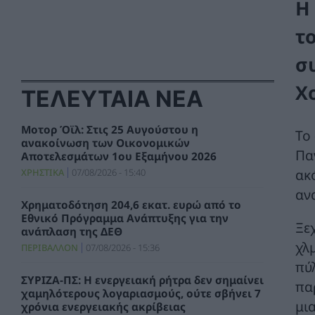
Η
τ
σ
Χ
ΤΕΛΕΥΤΑΙΑ ΝΕΑ
Μοτορ Όϊλ: Στις 25 Αυγούστου η
Το 
ανακοίνωση των Οικονομικών
Πα
Αποτελεσμάτων 1ου Εξαμήνου 2026
ακ
ΧΡΗΣΤΙΚΑ
07/08/2026 - 15:40
αν
Χρηματοδότηση 204,6 εκατ. ευρώ από το
Εθνικό Πρόγραμμα Ανάπτυξης για την
Ξε
ανάπλαση της ΔΕΘ
χλ
ΠΕΡΙΒΑΛΛΟΝ
07/08/2026 - 15:36
πύ
ΣΥΡΙΖΑ-ΠΣ: Η ενεργειακή ρήτρα δεν σημαίνει
πα
χαμηλότερους λογαριασμούς, ούτε σβήνει 7
μι
χρόνια ενεργειακής ακρίβειας