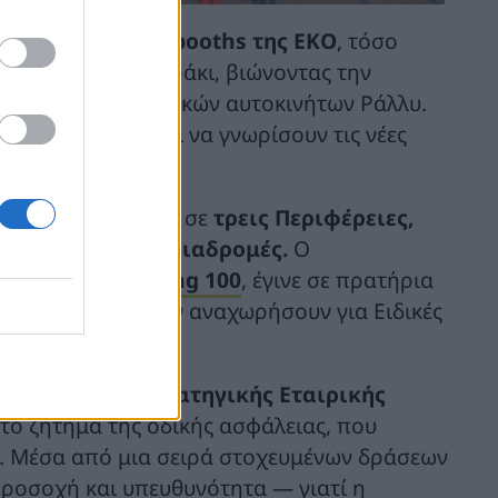
 στα Experience booths της ΕΚΟ
, τόσο
ice Park στο Λουτράκι, βιώνοντας την
οδήγησης
αγωνιστικών αυτοκινήτων Ράλλυ.
λλεκτικά δώρα και να γνωρίσουν τις νέες
υτράκι
, απλώθηκε σε
τρεις Περιφέρειες,
τητικές ειδικές διαδρομές.
Ο
αύσιμα
EKO Racing 100
, έγινε σε πρατήρια
 Ιουνίου, λίγο πριν αναχωρήσουν για Ειδικές
 πλαίσιο της στρατηγικής Εταιρικής
 το ζήτημα της οδικής ασφάλειας, που
α. Μέσα από μια σειρά στοχευμένων δράσεων
προσοχή και υπευθυνότητα — γιατί η