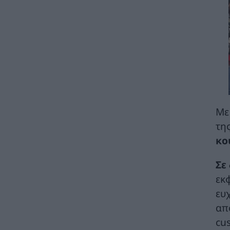
Γηροκομείου Αθηνών με 1,5 εκατ. ευρώ από
πόρους του Πράσινου Ταμείου
ΧΡΗΣΤΙΚΑ
07/08/2026 - 08:24
Γιάννης Τριήρης: «Βιομηχανία κοροϊδίας» το
Μέγαρο Μαξίμου
ΑΡΘΡΑ - ΑΝΑΛΥΣΕΙΣ
07/08/2026 - 08:01
Γιατί η επιμονή στους 18°C μπορεί να
βλάψει το κλιματιστικό σας αυτό το
Με
καλοκαίρι
της
ΧΡΗΣΤΙΚΑ
07/08/2026 - 06:46
κο
Μήπως καταστρέφετε το κινητό σας; Τα 3
Σε
λάθη που κάνουμε με το powerbank
ΧΡΗΣΤΙΚΑ
07/08/2026 - 06:45
εκ
ευ
Μητσοτάκης: 700 εκατ. ευρώ για τη μείωση
απ
του ενεργειακού κόστους και την
ενεργειακή αναβάθμιση της μεταποίησης ως
cu
το 2030