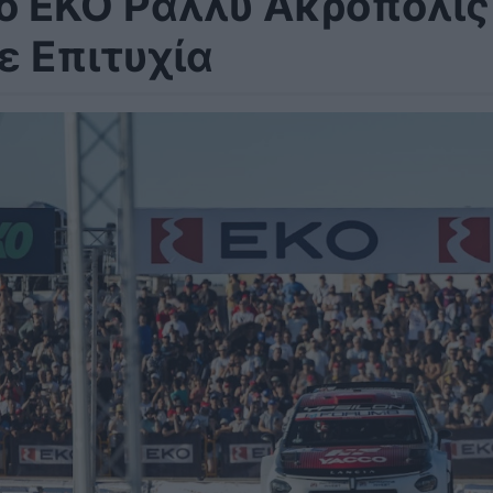
ο ΕΚΟ Ράλλυ Ακρόπολι
ε Επιτυχία