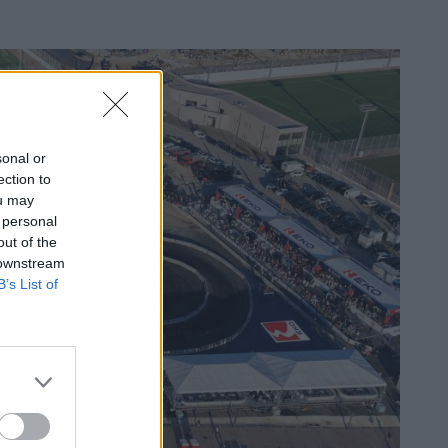
sonal or
ection to
ou may
 personal
out of the
 downstream
B’s List of