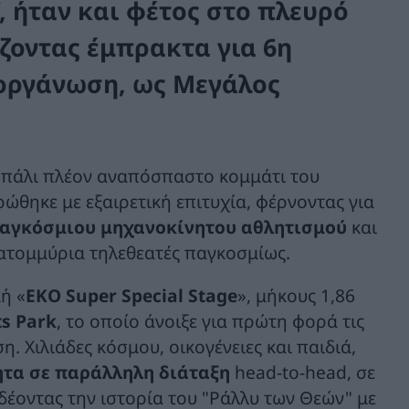
, ήταν και φέτος
στο πλευρό
ίζοντας έμπρακτα
για 6η
ιοργάνωση, ως Μεγάλος
ι πάλι πλέον αναπόσπαστο κομμάτι του
θηκε με εξαιρετική επιτυχία, φέρνοντας για
παγκόσμιου μηχανοκίνητου αθλητισμού
και
κατομμύρια τηλεθεατές παγκοσμίως.
ή «
ΕΚΟ Super Special Stage
», μήκους 1,86
ts Park
, το οποίο άνοιξε για πρώτη φορά τις
. Χιλιάδες κόσμου, οικογένειες και παιδιά,
τα σε παράλληλη διάταξη
head-to-head, σε
δέοντας την ιστορία του "Ράλλυ των Θεών" με