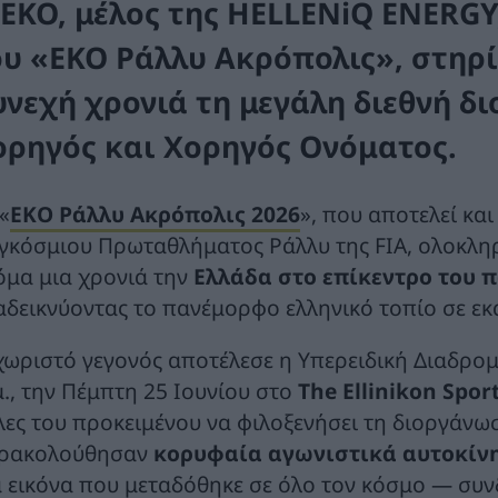
ΕΚΟ
,
μέλος της
HELLENiQ
ENERGY
ου «ΕΚΟ Ράλλυ Ακρόπολις»
, στηρ
υνεχή χρονιά
τη μεγάλη διεθνή δ
ορηγός και Χορηγός Ονόματος.
«
ΕΚΟ Ράλλυ Ακρόπολις 2026
», που αποτελεί κα
γκόσμιου Πρωταθλήματος Ράλλυ της FIA, ολοκληρώ
όμα μια χρονιά την
Ελλάδα στο επίκεντρο του 
αδεικνύοντας το πανέμορφο ελληνικό τοπίο σε ε
χωριστό γεγονός αποτέλεσε η Υπερειδική Διαδρομ
μ., την Πέμπτη 25 Ιουνίου στο
The Ellinikon Spor
λες του προκειμένου να φιλοξενήσει τη διοργάνωση
ρακολούθησαν
κορυφαία αγωνιστικά αυτοκίνη
α εικόνα που μεταδόθηκε σε όλο τον κόσμο — συν