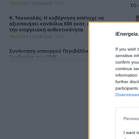
το
ΠΟΛΙΤΙΚΗ
07/08/2026 - 15:17
Κ. Τσουκαλάς: Η κυβέρνηση απέτυχε να
αξιοποιήσει κονδύλια 800 εκατ. ευρώ για
την ενεργειακή ανθεκτικότητα
iEnergeia.
ΠΟΛΙΤΙΚΗ
07/08/2026 - 14:57
If you wish 
Συνάντηση υπουργού Περιβάλλοντος με το
sensitive in
Συνδικάτο του ΙΓΜΕ
confirm you
ΧΡΗΣΤΙΚΑ
07/08/2026 - 14:29
continue se
information 
Τιμολόγιο Αναφοράς και Χρεώσεις
further disc
Προμήθειας Προμηθευτή Καθολικής
participants
Υπηρεσίας για τον μήνα Αύγουστο 2026
Downstream 
ΗΛΕΚΤΡΙΣΜΟΣ
07/08/2026 - 13:49
ΣΥΦΩΕΛ: Χάθηκαν 153,74 εκατ. ευρώ για τις
μπαταρίες – Μεγάλη απώλεια για τις μικρές
Persona
επιχειρήσεις
ΑΠΟΘΗΚΕΥΣΗ
07/08/2026 - 13:11
I want t