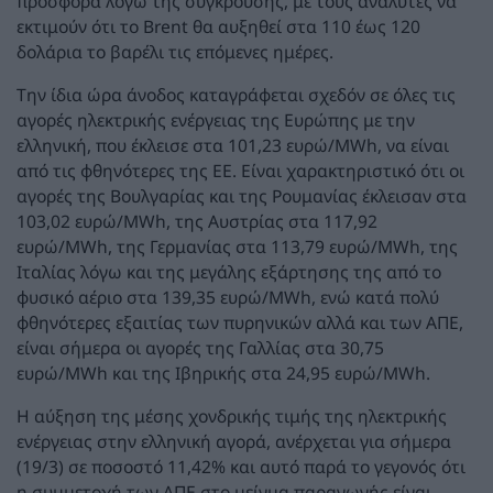
προσφορά λόγω της σύγκρουσης, με τους αναλυτές να
εκτιμούν ότι το Brent θα αυξηθεί στα 110 έως 120
δολάρια το βαρέλι τις επόμενες ημέρες.
Την ίδια ώρα άνοδος καταγράφεται σχεδόν σε όλες τις
αγορές ηλεκτρικής ενέργειας της Ευρώπης με την
ελληνική, που έκλεισε στα 101,23 ευρώ/MWh, να είναι
από τις φθηνότερες της ΕΕ. Είναι χαρακτηριστικό ότι οι
αγορές της Βουλγαρίας και της Ρουμανίας έκλεισαν στα
103,02 ευρώ/MWh, της Αυστρίας στα 117,92
ευρώ/MWh, της Γερμανίας στα 113,79 ευρώ/MWh, της
Ιταλίας λόγω και της μεγάλης εξάρτησης της από το
φυσικό αέριο στα 139,35 ευρώ/MWh, ενώ κατά πολύ
φθηνότερες εξαιτίας των πυρηνικών αλλά και των ΑΠΕ,
είναι σήμερα οι αγορές της Γαλλίας στα 30,75
ευρώ/MWh και της Ιβηρικής στα 24,95 ευρώ/MWh.
Η αύξηση της μέσης χονδρικής τιμής της ηλεκτρικής
ενέργειας στην ελληνική αγορά, ανέρχεται για σήμερα
(19/3) σε ποσοστό 11,42% και αυτό παρά το γεγονός ότι
η συμμετοχή των ΑΠΕ στο μείγμα παραγωγής είναι