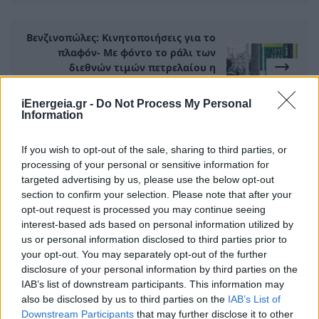
Βενζινοπώλες: Κινητοποιήσεις για το
πλαφόν- Με φόντο το ράλι των
διεθνών τιμών πετρελαίου η
συνάντηση με Θεοδωρικάκο
19 Μαρτίου 2026
iEnergeia.gr -
Do Not Process My Personal
Information
If you wish to opt-out of the sale, sharing to third parties, or
processing of your personal or sensitive information for
ΣΧΕΤΙΚΑ ΑΡΘΡΑ
targeted advertising by us, please use the below opt-out
section to confirm your selection. Please note that after your
opt-out request is processed you may continue seeing
interest-based ads based on personal information utilized by
us or personal information disclosed to third parties prior to
your opt-out. You may separately opt-out of the further
disclosure of your personal information by third parties on the
IAB’s list of downstream participants. This information may
also be disclosed by us to third parties on the
IAB’s List of
Downstream Participants
that may further disclose it to other