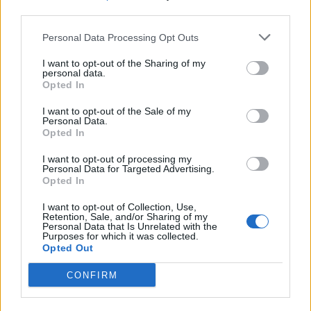
third parties.
Personal Data Processing Opt Outs
ΠΟΛΙΤΙΚΗ
I want to opt-out of the Sharing of my
personal data.
Φρ. Παρασύρης: Βαφτίζουν «επιτυχία» τη
Opted In
μεταφορά του λογαριασμού της Ρήτρας
Διαφυγής στους πολίτες
I want to opt-out of the Sale of my
Personal Data.
07/08/2026 - 12:13
Opted In
I want to opt-out of processing my
Personal Data for Targeted Advertising.
Opted In
I want to opt-out of Collection, Use,
Retention, Sale, and/or Sharing of my
Personal Data that Is Unrelated with the
Purposes for which it was collected.
Opted Out
CONFIRM