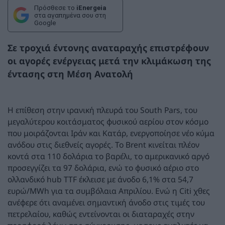
Πρόσθεσε το
iEnergeia
στα αγαπημένα σου στη
Google
Σε τροχιά έντονης αναταραχής επιστρέφουν
οι αγορές ενέργειας μετά την κλιμάκωση της
έντασης στη Μέση Ανατολή
Η επίθεση στην ιρανική πλευρά του South Pars, του
μεγαλύτερου κοιτάσματος φυσικού αερίου στον κόσμο
που μοιράζονται Ιράν και Κατάρ, ενεργοποίησε νέο κύμα
ανόδου στις διεθνείς αγορές. Το Brent κινείται πλέον
κοντά στα 110 δολάρια το βαρέλι, το αμερικανικό αργό
προσεγγίζει τα 97 δολάρια, ενώ το φυσικό αέριο στο
ολλανδικό hub TTF έκλεισε με άνοδο 6,1% στα 54,7
ευρώ/MWh για τα συμβόλαια Απριλίου. Ενώ η Citi χθες
ανέφερε ότι αναμένει σημαντική άνοδο στις τιμές του
πετρελαίου, καθώς εντείνονται οι διαταραχές στην