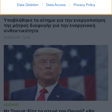
Data Deletion
Data Access
Privacy Policy
ΠΟΛΙΤΙΚΗ
Υποβλήθηκε το αίτημα για την ενεργοποίηση
της ρήτρας διαφυγής για την ενεργειακή
ανθεκτικότητα
06/08/2026 - 12:44
ΚΟΣΜΟΣ
Ντ.Τραμπ: Είτε το στενό του Ορμούζ «θα