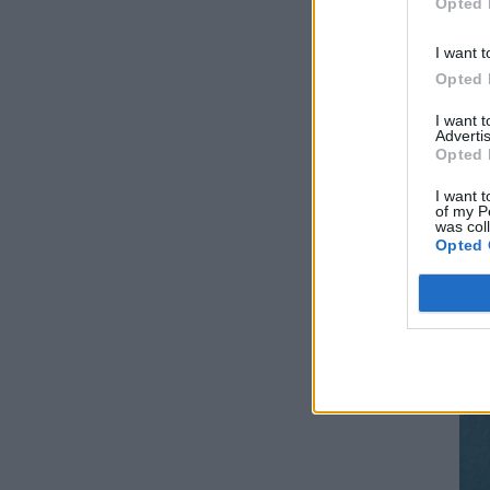
Opted 
Ειδικό Χωροταξικό Πλαίσιο για τον
ΠΟ
I want t
Τουρισμό: Στρατηγικό εργαλείο για
Opted 
οργανωμένη, ισόρροπη και βιώσιμη
τουριστική ανάπτυξη
I want 
ΠΟΛΙΤΙΚΗ
07/08/2026 - 10:47
Advertis
Opted 
Απολογισμός Γ. Μανιάτη για τον δεύτερο
I want t
χρόνο της θητείας του στο Ευρωπαϊκό
of my P
Κοινοβούλιο
was col
Opted 
ΠΟΛΙΤΙΚΗ
07/08/2026 - 10:44
Δήλωση του Υπουργού Ενέργειας Κύπρου
για την είσοδο Meridiam στην ηλεκτρική
διασύνδεση Great Sea Interconnector
ΠΟΛΙΤΙΚΗ
07/08/2026 - 09:32
Θετικό βήμα η επανενεργοποίηση της
Κυβερνητικής Επιτροπής Βιομηχανίας – Η
βιομηχανία ξανά στο επίκεντρο της
κυβερνητικής πολιτικής