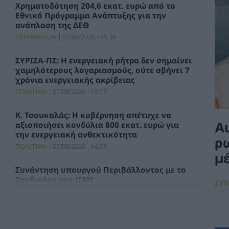
Χρηματοδότηση 204,6 εκατ. ευρώ από το
Εθνικό Πρόγραμμα Ανάπτυξης για την
ανάπλαση της ΔΕΘ
ΠΕΡΙΒΑΛΛΟΝ
07/08/2026 - 15:36
ΣΥΡΙΖΑ-ΠΣ: Η ενεργειακή ρήτρα δεν σημαίνει
χαμηλότερους λογαριασμούς, ούτε σβήνει 7
χρόνια ενεργειακής ακρίβειας
ΠΟΛΙΤΙΚΗ
07/08/2026 - 15:17
Κ. Τσουκαλάς: Η κυβέρνηση απέτυχε να
Αυ
αξιοποιήσει κονδύλια 800 εκατ. ευρώ για
την ενεργειακή ανθεκτικότητα
ρ
ΠΟΛΙΤΙΚΗ
07/08/2026 - 14:57
μ
Συνάντηση υπουργού Περιβάλλοντος με το
Συνδικάτο του ΙΓΜΕ
ΣΥ
ΧΡΗΣΤΙΚΑ
07/08/2026 - 14:29
Τιμολόγιο Αναφοράς και Χρεώσεις
Προμήθειας Προμηθευτή Καθολικής