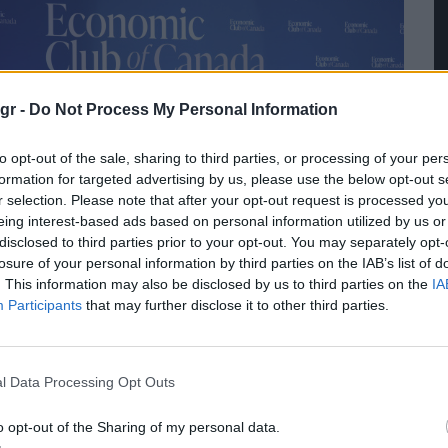
gr -
Do Not Process My Personal Information
to opt-out of the sale, sharing to third parties, or processing of your per
formation for targeted advertising by us, please use the below opt-out s
r selection. Please note that after your opt-out request is processed y
eing interest-based ads based on personal information utilized by us or
disclosed to third parties prior to your opt-out. You may separately opt-
losure of your personal information by third parties on the IAB’s list of
. This information may also be disclosed by us to third parties on the
IA
Participants
that may further disclose it to other third parties.
υριάκος Μητσοτάκης: Η
λλάδα φυσικό σημείο εισόδου
υ LNG, όχι μόνο για την
l Data Processing Opt Outs
λάδα, αλλά και για τα
Σ
o opt-out of the Sharing of my personal data.
αλκάνια