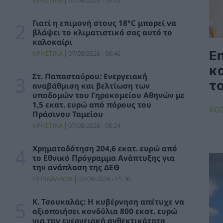
ΧΡΗΣΤΙΚΑ
07/08/2026 - 06:45
Μήπως καταστρέφετε το κινητό σας; Τα 3
λάθη που κάνουμε με το powerbank
Γιατί η επιμονή στους 18°C μπορεί να
ΧΡΗΣΤΙΚΑ
07/08/2026 - 06:45
βλάψει το κλιματιστικό σας αυτό το
καλοκαίρι
E
Μητσοτάκης: 700 εκατ. ευρώ για τη μείωση
ΧΡΗΣΤΙΚΑ
07/08/2026 - 06:46
του ενεργειακού κόστους και την
κα
ενεργειακή αναβάθμιση της μεταποίησης ως
Στ. Παπασταύρου: Ενεργειακή
το 2030
τ
αναβάθμιση και βελτίωση των
ΠΟΛΙΤΙΚΗ
06/08/2026 - 15:08
υποδομών του Γηροκομείου Αθηνών με
1,5 εκατ. ευρώ από πόρους του
ΚΟ
Πράσινου Ταμείου
Κ. Χατζηδάκης: Στον κάλαθο των αχρήστων
οι αμφισβητήσεις για το καλώδιο της
ΧΡΗΣΤΙΚΑ
07/08/2026 - 08:24
ηλεκτρικής διασύνδεσης Ελλάδας-Κύπρου
ΠΟΛΙΤΙΚΗ
06/08/2026 - 14:37
Χρηματοδότηση 204,6 εκατ. ευρώ από
το Εθνικό Πρόγραμμα Ανάπτυξης για
την ανάπλαση της ΔΕΘ
SOWISE+: Επιστημονική πρόοδος και
καινοτομία για μια κυκλική οικονομία στην
ΠΕΡΙΒΑΛΛΟΝ
07/08/2026 - 15:36
πράξη
ΠΕΡΙΒΑΛΛΟΝ
06/08/2026 - 13:59
Κ. Τσουκαλάς: Η κυβέρνηση απέτυχε να
αξιοποιήσει κονδύλια 800 εκατ. ευρώ
για την ενεργειακή ανθεκτικότητα
Κουκουλόπουλος: Τελευταία η Δυτική