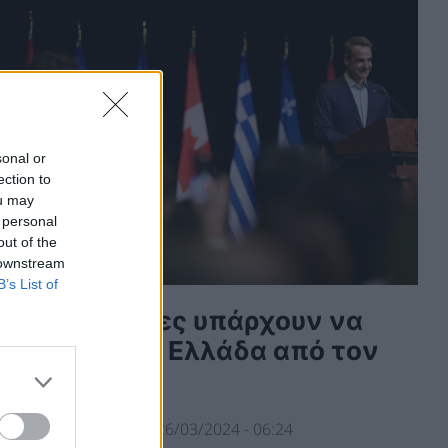
sonal or
ection to
ou may
 personal
out of the
 downstream
B’s List of
Τι πιθανότητες υπάρχουν να
εισάγει LNG η Ελλάδα από τον
Καναδά
ΥΜΒΑΤΙΚΕΣ ΠΗΓΕΣ
26/03/2024 - 06:24