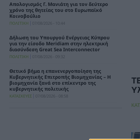
Απολογισμός Γ. Μανιάτη για τον δεύτερο
χρόνο της θητείας του στο Ευρωπαϊκό
Κοινοβούλιο
ΠΟΛΙΤΙΚΗ
07/08/2026 - 10:44
Δήλωση του Υπουργού Ενέργειας Κύπρου
για την είσοδο Meridiam στην ηλεκτρική
διασύνδεση Great Sea Interconnector
ΠΟΛΙΤΙΚΗ
07/08/2026 - 09:32
Θετικό βήμα η επανενεργοποίηση της
Κυβερνητικής Επιτροπής Βιομηχανίας – Η
Τ
βιομηχανία ξανά στο επίκεντρο της
Υ
κυβερνητικής πολιτικής
ΚΑΤΑΣΚΕΥΕΣ
07/08/2026 - 08:58
ΚΑΤ
Πώς οι μύθοι γύρω από τις πυρκαγιές
κρύβουν τα αίτια και τις αυτονόητες λύσεις
ΠΕΡΙΒΑΛΛΟΝ
07/08/2026 - 08:40
Στ. Παπασταύρου: Ενεργειακή αναβάθμιση