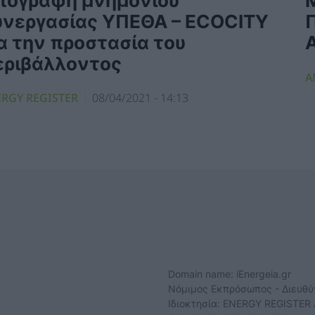
πογραφή μνημονίου
Μ
υνεργασίας ΥΠΕΘΑ – ECOCITY
α την προστασία του
εριβάλλοντος
Α
RGY REGISTER
08/04/2021 - 14:13
Domain name: iEnergeia.gr
Νόμιμος Εκπρόσωπος - Διευθ
Ιδιοκτησία: ENERGY REGISTER 