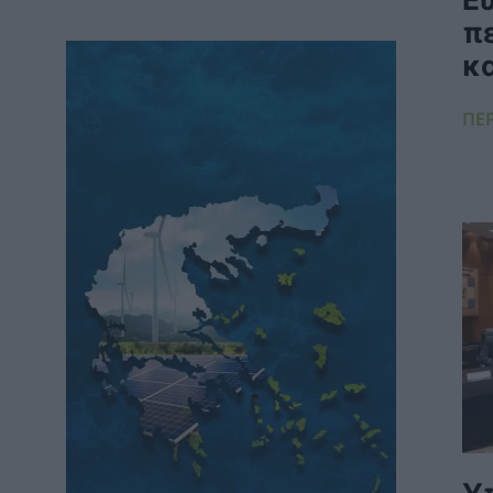
υλοποίηση του GSI
π
ΠΟΛΙΤΙΚΗ
06/08/2026 - 12:46
κα
Υποβλήθηκε το αίτημα για την
ενεργοποίηση της ρήτρας διαφυγής για την
ΠΕ
ενεργειακή ανθεκτικότητα
ΠΟΛΙΤΙΚΗ
06/08/2026 - 12:44
METLEN: Ιστορικά υψηλές επιδόσεις κατά το
Α’ Εξάμηνο του 2026 σε όλους τους
βασικούς χρηματοοικονομικούς δείκτες
ΗΛΕΚΤΡΙΣΜΟΣ
06/08/2026 - 11:20
ΠΑΣΟΚ: Ζητά δεσμευτικό χρονοδιάγραμμα
υλοποίησης ενός έργου κρίσιμου τόσο από
ενεργειακής όσο και από γεωπολιτικής
σκοπιάς
ΠΟΛΙΤΙΚΗ
06/08/2026 - 10:25
HELLENiQ ENERGY: Αποτελέσματα Β’
Τριμήνου / Α’ Εξαμήνου 2026