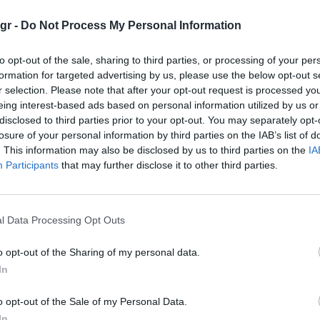
gr -
Do Not Process My Personal Information
to opt-out of the sale, sharing to third parties, or processing of your per
formation for targeted advertising by us, please use the below opt-out s
r selection. Please note that after your opt-out request is processed y
eing interest-based ads based on personal information utilized by us or
 Διαδικτυακές Ημερίδες:
disclosed to third parties prior to your opt-out. You may separately opt-
losure of your personal information by third parties on the IAB’s list of
Βιώσιμη Κινητικότητα και
. This information may also be disclosed by us to third parties on the
IA
αιδαγωγική στην
Participants
that may further disclose it to other third parties.
εριβαλλοντική Εκπαίδευση»
l Data Processing Opt Outs
ΗΣΤΙΚΑ
09/09/2025 - 15:49
o opt-out of the Sharing of my personal data.
In
κ
o opt-out of the Sale of my Personal Data.
In