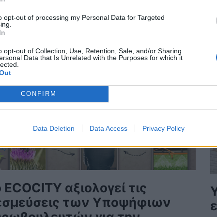
to opt-out of processing my Personal Data for Targeted
ing.
Π
In
o opt-out of Collection, Use, Retention, Sale, and/or Sharing
ersonal Data that Is Unrelated with the Purposes for which it
lected.
Out
CONFIRM
Data Deletion
Data Access
Privacy Policy
 ECOCITY αξιολογεί τις
εσμεύσεις των Υποψήφιων
ε
υρωβουλευτών για την