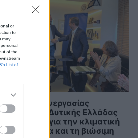
sonal or
ection to
ou may
 personal
out of the
 downstream
B’s List of
Μνημόνιο Συνεργασίας
Περιφέρειας Δυτικής Ελλάδας
αι ECOCITY για την κλιματική
ουδετερότητα και τη βιώσιμη