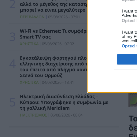
το 2030
αλλά το μέγεθος της καταστροφής
μπορεί να είναι μεγαλύτερο από ποτέ
ΠΟΛΙΤΙΚΗ
06/08/2026 - 15:08
I want 
Advertis
ΠΕΡΙΒΑΛΛΟΝ
05/08/2026 - 07:01
Opted 
Κ. Χατζηδάκης: Στον κάλαθο των αχρήστων
οι αμφισβητήσεις για το καλώδιο της
Wi-Fi vs Ethernet: Τι συμφέρει για τη
I want t
ηλεκτρικής διασύνδεσης Ελλάδας-Κύπρου
Smart TV σας
of my P
was col
ΠΟΛΙΤΙΚΗ
06/08/2026 - 14:37
ΧΡΗΣΤΙΚΑ
05/08/2026 - 07:02
Opted 
SOWISE+: Επιστημονική πρόοδος και
Εγκατάλειψη φορτηγού πλοίου
καινοτομία για μια κυκλική οικονομία στην
ελληνικής διαχείρισης από το πλήρωμά
πράξη
του έπειτα από πλήγμα κοντά στα
Στενά του Ορμούζ
ΠΕΡΙΒΑΛΛΟΝ
06/08/2026 - 13:59
ΧΡΗΣΤΙΚΑ
04/08/2026 - 13:41
Κουκουλόπουλος: Τελευταία η Δυτική
Μακεδονία στους μόνιμους διορισμούς
Ηλεκτρική διασύνδεση Ελλάδας –
εκπαιδευτικών – Πήγε “περίπατο” η Ρήτρα
Κύπρου: Υπογράφηκε η συμφωνία με
Δίκαιης Μετάβασης
τη γαλλική Meridiam
ΠΟΛΙΤΙΚΗ
06/08/2026 - 13:25
ΗΛΕΚΤΡΙΣΜΟΣ
06/08/2026 - 08:04
Το
δ
Σταύρος Παπασταύρου: Η συμφωνία
δημιουργεί νέα και ισχυρή δυναμική για την
Ε