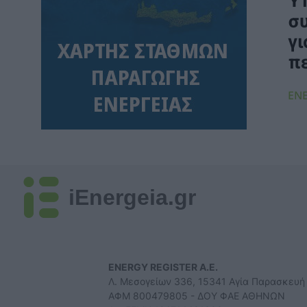
Υ
ΣΥΜΒΑΤΙΚΕΣ ΠΗΓΕΣ
06/08/2026 - 10:21
σ
γι
Όμιλος AKTOR: Εξαγορά του 75% των
εταιρειών ΗΛΕΚΤΩΡ και THALIS στο πλαίσιο
π
στρατηγικής συνεργασίας με τον Όμιλο
ΜΟΤΟΡ ΟΪΛ
ENE
ΧΡΗΣΤΙΚΑ
06/08/2026 - 09:41
WWF Ελλάς: Περισσότερα από 180.000
στρέμματα καμένων δασικών εκτάσεων σε
λίγες μόλις μέρες
ΠΕΡΙΒΑΛΛΟΝ
06/08/2026 - 09:18
iEnergeia.gr
Η Viohalco καταγράφει ισχυρές επιδόσεις
το πρώτο εξάμηνο του 2026 με αυξημένα
έσοδα και βελτιωμένη κερδοφορία
ΚΑΤΑΣΚΕΥΕΣ
06/08/2026 - 08:58
ENERGY REGISTER Α.Ε.
Ομιλος ΔΕΗ: Συνεχιζόμενη ισχυρή ανάπτυξη
Λ. Μεσογείων 336, 15341 Αγία Παρασκευή
στο α΄ εξάμηνο 2026 με προσαρμοσμένο
ΑΦΜ 800479805 - ΔΟΥ ΦΑΕ ΑΘΗΝΩΝ
EBITDA στα €1,2 δισ.