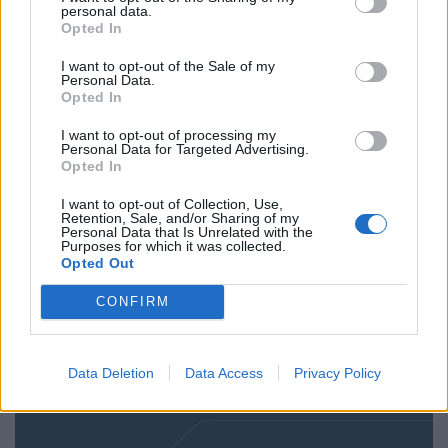
personal data.
Opted In
I want to opt-out of the Sale of my
Personal Data.
Opted In
I want to opt-out of processing my
Personal Data for Targeted Advertising.
Opted In
HELLENIQ ENERGY: Ξεκινά το
πρόγραμμα Εξάμηνης Πρακτικής
I want to opt-out of Collection, Use,
Retention, Sale, and/or Sharing of my
Άσκησης Φοιτητών Πρώην Α.Τ.Ε.Ι.
Personal Data that Is Unrelated with the
Purposes for which it was collected.
2024
Opted Out
ΧΡΗΣΤΙΚΑ
CONFIRM
02/10/2024 - 09:58
Data Deletion
Data Access
Privacy Policy