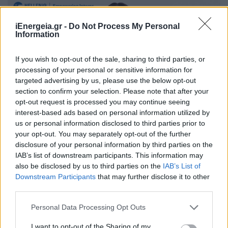
iEnergeia.gr -
Do Not Process My Personal
Information
If you wish to opt-out of the sale, sharing to third parties, or
processing of your personal or sensitive information for
targeted advertising by us, please use the below opt-out
section to confirm your selection. Please note that after your
opt-out request is processed you may continue seeing
interest-based ads based on personal information utilized by
Ξεκινά το Πρόγραμμα πρακτικής
us or personal information disclosed to third parties prior to
άσκησης Empowering Interns -
your opt-out. You may separately opt-out of the further
Υποβάλετε την αίτησή σας
disclosure of your personal information by third parties on the
IAB’s list of downstream participants. This information may
ΧΡΗΣΤΙΚΑ
also be disclosed by us to third parties on the
IAB’s List of
17/06/2025 - 10:59
Downstream Participants
that may further disclose it to other
third parties.
Personal Data Processing Opt Outs
I want to opt-out of the Sharing of my