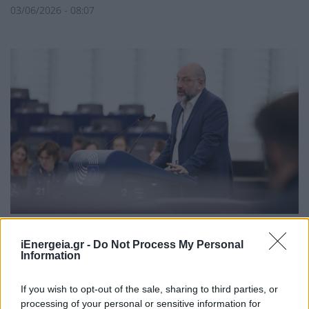
03/06/2026 - 08:07
Αρναούτογλου: Καύσωνες χωρίς όρια
– Η Ευρώπη οφείλει να προστατεύσει
iEnergeia.gr -
Do Not Process My Personal
Information
ζωές, όχι κέρδη
ΠΟΛΙΤΙΚΗ
If you wish to opt-out of the sale, sharing to third parties, or
11/09/2025 - 15:24
processing of your personal or sensitive information for