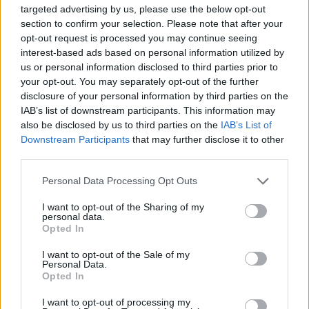
targeted advertising by us, please use the below opt-out
section to confirm your selection. Please note that after your
opt-out request is processed you may continue seeing
interest-based ads based on personal information utilized by
us or personal information disclosed to third parties prior to
your opt-out. You may separately opt-out of the further
disclosure of your personal information by third parties on the
IAB’s list of downstream participants. This information may
also be disclosed by us to third parties on the
IAB’s List of
Downstream Participants
that may further disclose it to other
third parties.
Personal Data Processing Opt Outs
I want to opt-out of the Sharing of my
personal data.
Opted In
«Καυτό σημείο» για θαλάσσιους
I want to opt-out of the Sale of my
καύσωνες o Θερμαϊκός Κόλπος
Personal Data.
Opted In
ΠΕΡΙΒΑΛΛΟΝ
23/05/2024 - 14:38
I want to opt-out of processing my