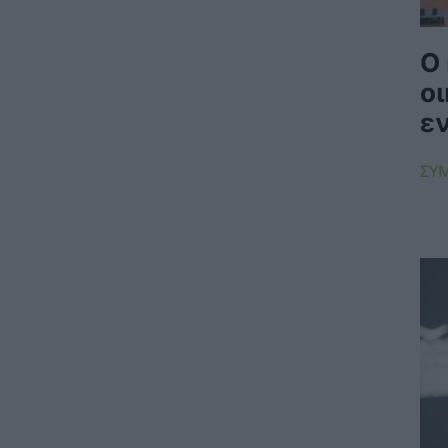
ΗΛΕΚΤΡΙΣΜΟΣ
06/08/2026 - 08:28
Ο
Ηλεκτρική διασύνδεση Ελλάδας – Κύπρου:
Υπογράφηκε η συμφωνία με τη γαλλική
ο
Meridiam
ε
ΗΛΕΚΤΡΙΣΜΟΣ
06/08/2026 - 08:04
Γιάννης Τριήρης: Ο εξωδικαστικός δεν είναι
ΣΥ
πανάκεια – Το ιδιωτικό χρέος δεν
αντιμετωπίζεται με κυβερνητικούς
πανηγυρισμούς
ΑΡΘΡΑ - ΑΝΑΛΥΣΕΙΣ
06/08/2026 - 07:59
GreenTank: Το ανθρακικό αποτύπωμα της
ηλεκτροπαραγωγής – Ιούνιος 2026
ΗΛΕΚΤΡΙΣΜΟΣ
05/08/2026 - 15:42
Διυπουργική σύσκεψη: Οι άμεσες ενέργειες
για τη στήριξη των πληγέντων στις
πυρόπληκες περιοχές της Δυτικής Αττικής
ΠΟΛΙΤΙΚΗ
05/08/2026 - 15:32