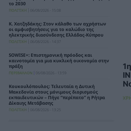
το 2030
ΠΟΛΙΤΙΚΗ
06/08/2026 - 15:08
Κ. Χατζηδάκης: Στον κάλαθο των αχρήστων
οι αμφισβητήσεις για το καλώδιο της
ηλεκτρικής διασύνδεσης Ελλάδας-Κύπρου
ΠΟΛΙΤΙΚΗ
06/08/2026 - 14:37
SOWISE+: Επιστημονική πρόοδος και
καινοτομία για μια κυκλική οικονομία στην
1
πράξη
ΠΕΡΙΒΑΛΛΟΝ
06/08/2026 - 13:59
I
Ν
Κουκουλόπουλος: Τελευταία η Δυτική
Μακεδονία στους μόνιμους διορισμούς
εκπαιδευτικών – Πήγε “περίπατο” η Ρήτρα
ΧΡ
Δίκαιης Μετάβασης
ΠΟΛΙΤΙΚΗ
06/08/2026 - 13:25
Σταύρος Παπασταύρου: Η συμφωνία
δημιουργεί νέα και ισχυρή δυναμική για την