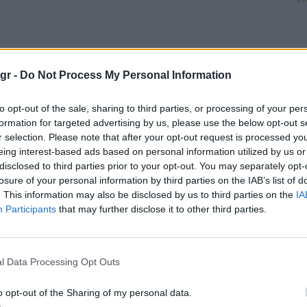
gr -
Do Not Process My Personal Information
to opt-out of the sale, sharing to third parties, or processing of your per
formation for targeted advertising by us, please use the below opt-out s
r selection. Please note that after your opt-out request is processed y
eing interest-based ads based on personal information utilized by us or
disclosed to third parties prior to your opt-out. You may separately opt-
losure of your personal information by third parties on the IAB’s list of
. This information may also be disclosed by us to third parties on the
IA
Participants
that may further disclose it to other third parties.
αννετάκης (Motor Oil):
ροχωράμε στο μεγαλύτερο
l Data Processing Opt Outs
πενδυτικό πλάνο ενεργειακής
ετάβασης στη Νοτιοανατολική
o opt-out of the Sharing of my personal data.