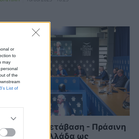
sonal or
ection to
ou may
 personal
out of the
 downstream
B’s List of
Ενεργειακή μετάβαση - Πράσινη
Ενέργεια: Η Ελλάδα ως