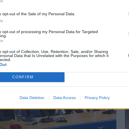
υρώπη
In
ε
o opt-out of the Sale of my Personal Data.
ΑΝΕΩΣΙΜΕΣ ΠΗΓΕΣ ΕΝΕΡΓΕΙΑΣ
07/06/2023 - 11:28
In
Α
to opt-out of processing my Personal Data for Targeted
ing.
In
o opt-out of Collection, Use, Retention, Sale, and/or Sharing
ersonal Data that Is Unrelated with the Purposes for which it
lected.
Out
CONFIRM
Data Deletion
Data Access
Privacy Policy