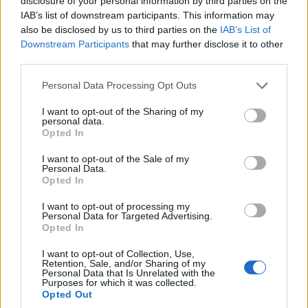
disclosure of your personal information by third parties on the
IAB’s list of downstream participants. This information may
also be disclosed by us to third parties on the
IAB’s List of
Downstream Participants
that may further disclose it to other
third parties.
Personal Data Processing Opt Outs
I want to opt-out of the Sharing of my
personal data.
Opted In
I want to opt-out of the Sale of my
Personal Data.
Opted In
I want to opt-out of processing my
Personal Data for Targeted Advertising.
ΠΟΛΙΤΙΚΗ
Opted In
Κυρ. Μητσοτάκης: Παρεμβάσεις για οδική
ασφάλεια, νερό, πυρηνική ενέργεια
I want to opt-out of Collection, Use,
Retention, Sale, and/or Sharing of my
30/07/2026 - 13:39
Personal Data that Is Unrelated with the
Purposes for which it was collected.
Opted Out