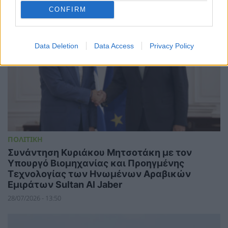
CONFIRM
Data Deletion
Data Access
Privacy Policy
ΠΟΛΙΤΙΚΗ
Συνάντηση Κυριάκου Μητσοτάκη με τον
Υπουργό Βιομηχανίας και Προηγμένης
Τεχνολογίας των Ηνωμένων Αραβικών
Εμιράτων Sultan Al Jaber
28/07/2026 - 13:50