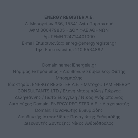
ENERGY REGISTER Α.Ε.
Λ. Μεσογείων 336, 15341 Αγία Παρασκευή
ΑΦΜ 800479805 - ΔΟΥ ΦΑΕ ΑΘΗΝΩΝ
Αρ. ΓΕΜΗ 124714401000
E-mail Επικοινωνίας:
enreg@energyregister.gr
Τηλ. Επικοινωνίας: 210 6534882
Domain name: iEnergeia.gr
Νόμιμος Εκπρόσωπος - Διευθύνων Σύμβουλος: Φώτης
Μπορμπόλης
Ιδιοκτησία: ENERGY REGISTER Α.Ε. - Μέτοχοι: TAM ENERGY
CONSULTANTS LTD / Ελένη Μπορμπόλη / Γιώργος
Δεληγιάννης / Γιώτα Ευαγγελή / Νίκος Ανδριόπουλος
Δικαιούχος Domain: ENERGY REGISTER Α.Ε. - Διαχειριστής
Domain: Παναγιώτης Ευθυμιάδης
Διευθυντής Ιστοσελίδας: Παναγιώτης Ευθυμιάδης
Διευθυντής Σύνταξης: Νίκος Ανδριόπουλος