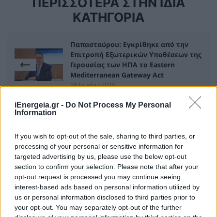
ΠΕΡΙΣΣΟΤΕΡΑ ΣΤΗΝ ΙΔΙΑ
ΚΑΤΗΓΟΡΙΑ
Παπασταύρου: Εγκρίθηκε από την
Επιτροπή Εξωτερικών Υποθέσεων της
Γερουσίας των ΗΠΑ το Eastern
Mediterranean Gateway Act
18 Ιουνίου 2026
iEnergeia.gr -
Do Not Process My Personal
Information
Την αναθεώρηση του άρθρου 24 του
Συντάγματος για την προστασία του
If you wish to opt-out of the sale, sharing to third parties, or
περιβάλλοντος προτείνει η Νέα
processing of your personal or sensitive information for
Δημοκρατία
targeted advertising by us, please use the below opt-out
18 Ιουνίου 2026
section to confirm your selection. Please note that after your
opt-out request is processed you may continue seeing
interest-based ads based on personal information utilized by
us or personal information disclosed to third parties prior to
your opt-out. You may separately opt-out of the further
ΣΧΕΤΙΚΑ ΑΡΘΡΑ