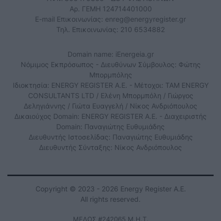
Αρ. ΓΕΜΗ 124714401000
E-mail Επικοινωνίας:
enreg@energyregister.gr
Τηλ. Επικοινωνίας: 210 6534882
Domain name: iEnergeia.gr
Νόμιμος Εκπρόσωπος - Διευθύνων Σύμβουλος: Φώτης
Μπορμπόλης
Ιδιοκτησία: ENERGY REGISTER Α.Ε. - Μέτοχοι: TAM ENERGY
CONSULTANTS LTD / Ελένη Μπορμπόλη / Γιώργος
Δεληγιάννης / Γιώτα Ευαγγελή / Νίκος Ανδριόπουλος
Δικαιούχος Domain: ENERGY REGISTER Α.Ε. - Διαχειριστής
Domain: Παναγιώτης Ευθυμιάδης
Διευθυντής Ιστοσελίδας: Παναγιώτης Ευθυμιάδης
Διευθυντής Σύνταξης: Νίκος Ανδριόπουλος
Copyright © 2023 - 2026 Energy Register Α.Ε.
All rights reserved.
ΜΕΛΟΣ #242065 Μ.Η.Τ.