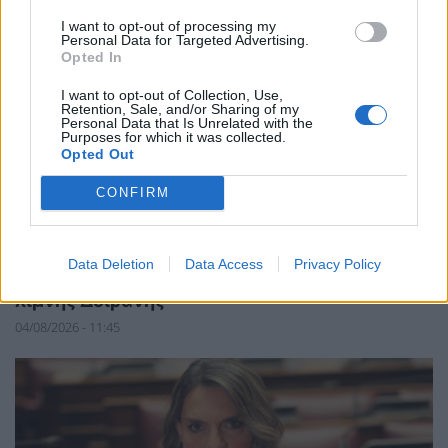
I want to opt-out of processing my
Personal Data for Targeted Advertising.
Opted In
I want to opt-out of Collection, Use,
Retention, Sale, and/or Sharing of my
Personal Data that Is Unrelated with the
Purposes for which it was collected.
Opted Out
CONFIRM
ΠΕΡΙΒΑΛΛΟΝ
Παπαθανάσης: Πρόσκληση ύψους 3.071.591
εκατ. ευρώ για τη διασυνοριακή συνεργασία
Data Deletion
Data Access
Privacy Policy
και την περιβαλλοντική προστασία της
λίμνης Δοϊράνης
04/08/2026 - 11:45