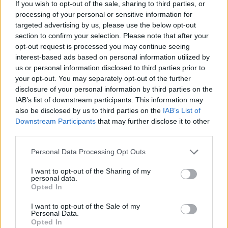
If you wish to opt-out of the sale, sharing to third parties, or
processing of your personal or sensitive information for
targeted advertising by us, please use the below opt-out
section to confirm your selection. Please note that after your
opt-out request is processed you may continue seeing
interest-based ads based on personal information utilized by
us or personal information disclosed to third parties prior to
your opt-out. You may separately opt-out of the further
disclosure of your personal information by third parties on the
IAB’s list of downstream participants. This information may
also be disclosed by us to third parties on the
IAB’s List of
Downstream Participants
that may further disclose it to other
third parties.
ΠΕΡΙΒΑΛΛΟΝ
Personal Data Processing Opt Outs
Η Νότια Ευρώπη φλέγεται, ενώ οι ηγέτες της
ΕΕ αποδυναμώνουν τη φυσική μας ασπίδα
I want to opt-out of the Sharing of my
personal data.
04/08/2026 - 14:40
Opted In
I want to opt-out of the Sale of my
Personal Data.
Opted In