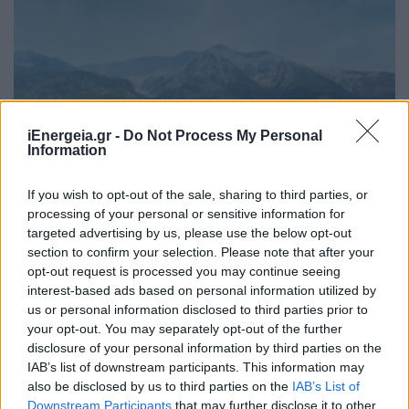
iEnergeia.gr -
Do Not Process My Personal
ΠΕΡΙΒΑΛΛΟΝ
Information
Διευρύνεται ο κατάλογος των
Προστατευόμενων Τοπίων σε 12, με την
If you wish to opt-out of the sale, sharing to third parties, or
κορυφή «Μούσκος» Αγράφων και τον ορεινό
processing of your personal or sensitive information for
όγκο «Βέρνον-Βίτσι» Δυτικής Μακεδονίας
targeted advertising by us, please use the below opt-out
section to confirm your selection. Please note that after your
03/08/2026 - 08:16
opt-out request is processed you may continue seeing
interest-based ads based on personal information utilized by
us or personal information disclosed to third parties prior to
your opt-out. You may separately opt-out of the further
disclosure of your personal information by third parties on the
IAB’s list of downstream participants. This information may
also be disclosed by us to third parties on the
IAB’s List of
Downstream Participants
that may further disclose it to other