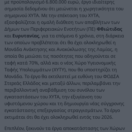
με προϋπολογισμό 6.800.000 ευρώ, έργο ιδιαίτερης
σημασία δεδομένου ότι μειώνεται η χωρητικότητα του
σημερινού ΧΥΤΑ. Με την επέκταση του ΧΥΤΑ,
εξασφαλίζεται η ομαλή διάθεση των αποβλήτων των
Δήμων των Περιφερειακών Ενοτήτων (ΠΕ)
Φθιώτιδας
και
Ευρυτανίας
, για τα επόμενα 6 χρόνια, στη διάρκεια
των οποίων προβλέπεται ότι θα έχει ολοκληρωθεί η
Μονάδα Ανάκτησης και Ανακύκλωσης της Λαμίας, η
οποία θα μειώσει τις ποσότητες που οδηγούνται σε
ταφή κατά 70%, αλλά και ο νέος Χώρο Υγειονομικής
Ταφής Υπολειμμάτων (ΧΥΤΥ), που θα υποστηρίζει τη
Μονάδα. Το έργο θα εκτελεστεί με ευθύνη του ΦΟΔΣΑ
Στερεάς Ελλάδος και μεταξύ άλλων, περιλαμβάνει την
περιβαλλοντική αναβάθμιση του συνόλου των
εγκαταστάσεων του ΧΥΤΑ, την εξυγίανση του
υφιστάμενου χώρου και τη δημιουργία νέας σύγχρονης
εγκατάστασης επεξεργασίας στραγγισμάτων. Το έργο
εκτιμάται ότι θα έχει ολοκληρωθεί εντός του 2026.
Επιπλέον, ξεκινούν τα έργα αποκατάστασης των Χώρων