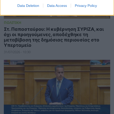
Data Deletion
Data Access
Privacy Policy
ΠΟΛΙΤΙΚΗ
Στ. Παπασταύρου: Η κυβέρνηση ΣΥΡΙΖΑ, και
όχι οι προηγούμενες, αποδέχθηκε τη
μεταβίβαση της δημόσιας περιουσίας στο
Υπερταμείο
31/07/2026 - 10:30