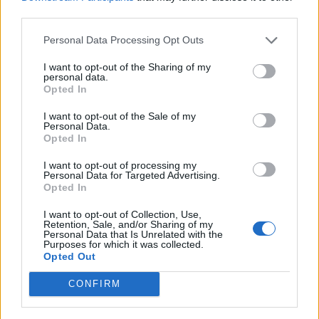
third parties.
Personal Data Processing Opt Outs
I want to opt-out of the Sharing of my
personal data.
Opted In
ΠΟΛΙΤΙΚΗ
I want to opt-out of the Sale of my
Personal Data.
Ψηφίστηκε το νομοσχέδιο για την επέκταση
Opted In
αρμοδιοτήτων ΕΥΔΑΠ και ΕΥΑΘ
31/07/2026 - 13:39
I want to opt-out of processing my
Personal Data for Targeted Advertising.
Opted In
I want to opt-out of Collection, Use,
Retention, Sale, and/or Sharing of my
Personal Data that Is Unrelated with the
Purposes for which it was collected.
Opted Out
CONFIRM