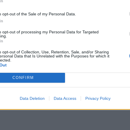
In
λοδοξία να συμβάλουμε στη μείωση του αποτυπώ
o opt-out of the Sale of my Personal Data.
σμευόμαστε να εργαστούμε μαζί για να το πετύχου
In
ξάνοντας την παραγωγική ικανότητα SAF σε 1,5 εκ
ρισσότερο από τη συνολική ζήτηση καυσίμων για 
to opt-out of processing my Personal Data for Targeted
ing.
έπει να δράσουμε τώρα - το SAF είναι μια βασική
In
έλη και είναι ήδη διαθέσιμη σήμερα".
o opt-out of Collection, Use, Retention, Sale, and/or Sharing
ersonal Data that Is Unrelated with the Purposes for which it
lected.
 Neste MY Sustainable Aviation FuelTM παράγετ
Out
ανεώσιμες πηγές και υπολείμματα πρώτων υλών, 
όβλητα ζωικού λίπους. Στην τακτοποιημένη του μ
CONFIRM
 Neste MY Sustainable Aviation Fuel μειώνει τις 
γκριση με τη χρήση ορυκτών καυσίμων αεριωθου
Data Deletion
Data Access
Privacy Policy