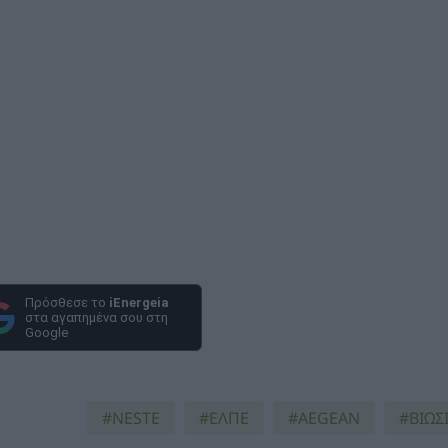
Πρόσθεσε το
iEnergeia
στα αγαπημένα σου στη
Google
NESTE
ΕΛΠΕ
AEGEAN
ΒΙΩΣ