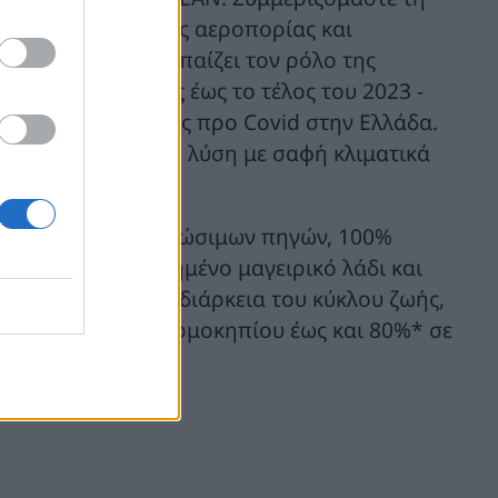
ματος άνθρακα της αεροπορίας και
με αυτό. Η Neste παίζει τον ρόλο της
ατομμύριο τόνους έως το τέλος του 2023 -
τις αερομεταφορές προ Covid στην Ελλάδα.
 και αποδεδειγμένη λύση με σαφή κλιματικά
αι από απόβλητα βιώσιμων πηγών, 100%
όπως χρησιμοποιημένο μαγειρικό λάδι και
ορφή και κατά τη διάρκεια του κύκλου ζωής,
εκπομπές αερίων θερμοκηπίου έως και 80%* σε
μένων.