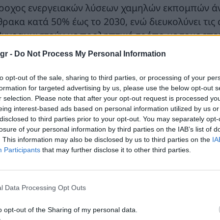
ροχος ενεργειακών λύσεων χαμηλών εκπομπών άν
θρακα κατά 50% έως το 2030, ενώ διευκολύνει τις 
θυγραμμιστούν με προληπτικό τρόπο με τους επε
ωσης έως το 2025.
gr -
Do Not Process My Personal Information
Κωνσταντίνος Πανάς, Γενικός Διευθυντής Προ
to opt-out of the sale, sharing to third parties, or processing of your per
τρέλαια RSSOPP σχολίασε:
"Η συνεργασία μας με
formation for targeted advertising by us, please use the below opt-out s
ανεώσιμες και βιώσιμες πηγές καυσίμων, αποτελε
r selection. Please note that after your opt-out request is processed y
eing interest-based ads based on personal information utilized by us or
ρατηγικού μας σχεδίου "Όραμα 2025" για τον ενε
disclosed to third parties prior to your opt-out. You may separately opt-
τή η πρωτοβουλία είναι μία από αυτές που πρέπε
losure of your personal information by third parties on the IAB’s list of
ξημένη χρήση βιώσιμων καυσίμων και είμαστε υπ
. This information may also be disclosed by us to third parties on the
IA
Participants
that may further disclose it to other third parties.
α να βοηθήσουμε την AEGEAN και την ελληνική αε
οτύπωμα άνθρακα".
l Data Processing Opt Outs
Jonathan Wood, Vice President Europe, Renewa
ην ευχάριστη θέση να συνεργαζόμαστε με τα ΕΛΛ
o opt-out of the Sharing of my personal data.
 Sustainable Aviation Fuel μας διαθέσιμο στην Ε