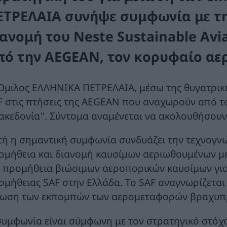
ΕΤΡΕΛΑΙΑ συνήψε συμφωνία με τη
ανομή του Neste Sustainable Avia
πό την AEGEAN, τον κορυφαίο αε
Όμιλος ΕΛΛΗΝΙΚΑ ΠΕΤΡΕΛΑΙΑ, μέσω της θυγατρική
F στις πτήσεις της AEGEAN που αναχωρούν από 
ακεδονία". Σύντομα αναμένεται να ακολουθήσουν 
τή η σημαντική συμφωνία συνδυάζει την τεχνογ
ομήθεια και διανομή καυσίμων αεριωθουμένων με
ι προμήθεια βιώσιμων αεροπορικών καυσίμων για
ομήθειας SAF στην Ελλάδα. Το SAF αναγνωρίζεται 
ίωση των εκπομπών των αερομεταφορών βραχυπ
συμφωνία είναι σύμφωνη με τον στρατηγικό στόχ