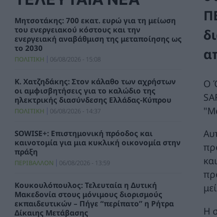
Π
Μητσοτάκης: 700 εκατ. ευρώ για τη μείωση
του ενεργειακού κόστους και την
δι
ενεργειακή αναβάθμιση της μεταποίησης ως
το 2030
α
ΠΟΛΙΤΙΚΗ
06/08/2026 - 15:08
Κ. Χατζηδάκης: Στον κάλαθο των αχρήστων
Ο 
οι αμφισβητήσεις για το καλώδιο της
SA
ηλεκτρικής διασύνδεσης Ελλάδας-Κύπρου
"Μ
ΠΟΛΙΤΙΚΗ
06/08/2026 - 14:37
Αυ
SOWISE+: Επιστημονική πρόοδος και
καινοτομία για μια κυκλική οικονομία στην
πρ
πράξη
κα
ΠΕΡΙΒΑΛΛΟΝ
06/08/2026 - 13:59
πρ
Κουκουλόπουλος: Τελευταία η Δυτική
με
Μακεδονία στους μόνιμους διορισμούς
εκπαιδευτικών – Πήγε “περίπατο” η Ρήτρα
Η 
Δίκαιης Μετάβασης