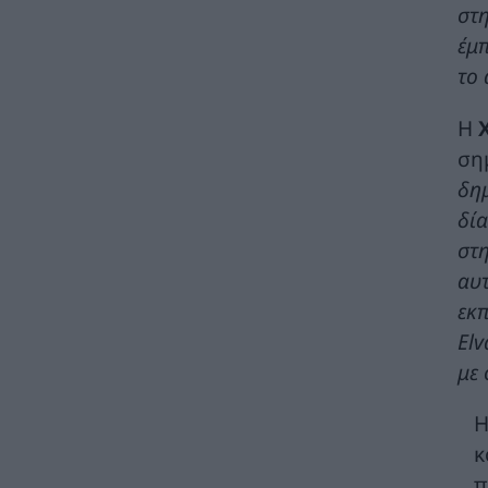
στ
ΠΕΡΙΒΑΛΛΟΝ
06/08/2026 - 09:18
έμ
Η Viohalco καταγράφει ισχυρές επιδόσεις
το 
το πρώτο εξάμηνο του 2026 με αυξημένα
έσοδα και βελτιωμένη κερδοφορία
Η
ΚΑΤΑΣΚΕΥΕΣ
06/08/2026 - 08:58
ση
δη
Ομιλος ΔΕΗ: Συνεχιζόμενη ισχυρή ανάπτυξη
στο α΄ εξάμηνο 2026 με προσαρμοσμένο
δία
EBITDA στα €1,2 δισ.
στη
ΗΛΕΚΤΡΙΣΜΟΣ
06/08/2026 - 08:28
αυτ
Ηλεκτρική διασύνδεση Ελλάδας – Κύπρου:
εκπ
Υπογράφηκε η συμφωνία με τη γαλλική
Elv
Meridiam
με 
ΗΛΕΚΤΡΙΣΜΟΣ
06/08/2026 - 08:04
Η
Γιάννης Τριήρης: Ο εξωδικαστικός δεν είναι
πανάκεια – Το ιδιωτικό χρέος δεν
κ
αντιμετωπίζεται με κυβερνητικούς
π
πανηγυρισμούς