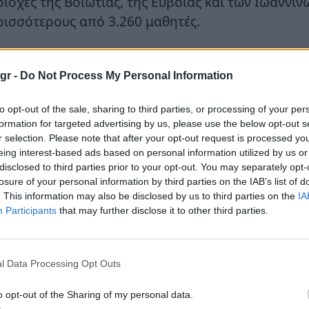
ριοχές της Βοιωτίας, της Εύβοιας και των Ιωαννί
ρισσότερους από 3.260 μαθητές.
 ωφελούμενες σχολικές μονάδες βρίσκονται σε περ
 Cenergy Holdings και της ElvalHalcor, όπως η Θή
gr -
Do Not Process My Personal Information
μβραίνα, η Χαλκίδα, τα Οινόφυτα, το Σχηματάρι, 
to opt-out of the sale, sharing to third parties, or processing of your per
ο πλαίσιο του προγράμματος παρέχονται:
formation for targeted advertising by us, please use the below opt-out s
r selection. Please note that after your opt-out request is processed y
eing interest-based ads based on personal information utilized by us or
Εκτενής εργαστηριακός εξοπλισμός, οργανωμένος 
disclosed to third parties prior to your opt-out. You may separately opt-
εκπαιδευτικού
losure of your personal information by third parties on the IAB’s list of
Σύγχρονος εξοπλισμός υποδομής, φύλαξης και
. This information may also be disclosed by us to third parties on the
IA
Δυνατότητα αξιοποίησης του εξοπλισμού και τα
Participants
that may further disclose it to other third parties.
χρόνο να αυξάνονται οι ωφελούμενοι μαθητές.
μειώνεται ότι οι εταιρίες ElvalHalcor και Cenerg
l Data Processing Opt Outs
όγραμμα σε συνεργασία με το Ίδρυμα Μποδοσάκη κ
οποίηση εξοπλισμού εργαστηρίων φυσικών επιστη
o opt-out of the Sharing of my personal data.