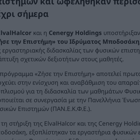
πιστημών και ωφελήθηκαν περισσ
έχρι σήμερα
ElvalHalcor
και η
Cenergy Holdings
υποστήριξαν
ήσε την Επιστήμη» του Ιδρύματος Μποδοσάκη
ς εργαστηριακής διδασκαλίας των φυσικών επιστη
άπτυξη σχετικών δεξιοτήτων στους μαθητές.
 πρόγραμμα «Ζήσε την Επιστήμη» αποτελεί πρωτ
οχεύει στην ενίσχυση και αναβάθμιση του απαρα
οπλισμού για τη διδασκαλία των μαθημάτων Φυσικ
οποιείται σε συνεργασία με την Πανελλήνια Ένω
σικών Επιστημών (ΠΑΝ.Ε.Κ.Φ.Ε.).
 τη στήριξη της ElvalHalcor και της Cenergy Hold
οδοσάκη, εξοπλίστηκαν τα εργαστήρια φυσικών ε