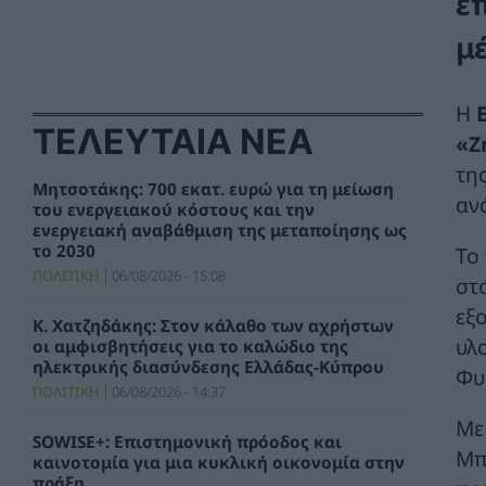
ε
μ
Η
ΤΕΛΕΥΤΑΙΑ ΝΕΑ
«Ζ
τη
Μητσοτάκης: 700 εκατ. ευρώ για τη μείωση
αν
του ενεργειακού κόστους και την
ενεργειακή αναβάθμιση της μεταποίησης ως
το 2030
Το
ΠΟΛΙΤΙΚΗ
06/08/2026 - 15:08
στ
εξ
Κ. Χατζηδάκης: Στον κάλαθο των αχρήστων
υλ
οι αμφισβητήσεις για το καλώδιο της
ηλεκτρικής διασύνδεσης Ελλάδας-Κύπρου
Φυ
ΠΟΛΙΤΙΚΗ
06/08/2026 - 14:37
Με
SOWISE+: Επιστημονική πρόοδος και
Μπ
καινοτομία για μια κυκλική οικονομία στην
πράξη