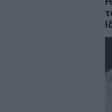
Η
τ
Ι