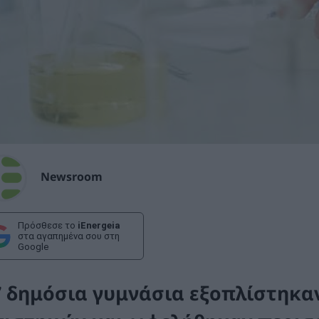
Newsroom
Πρόσθεσε το
iEnergeia
στα αγαπημένα σου στη
Google
7 δημόσια γυμνάσια εξοπλίστηκα