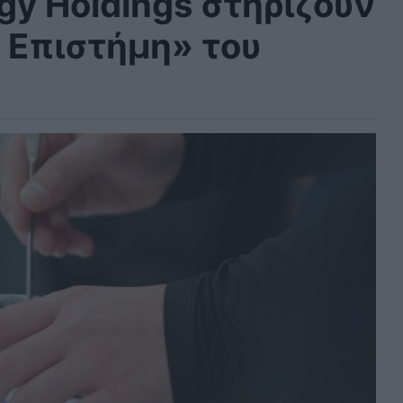
rgy Holdings στηρίζουν
 Επιστήμη» του