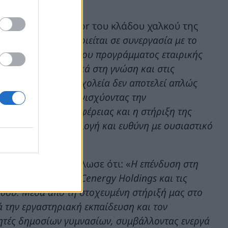
stainability Director του κλάδου χαλκού της
στήμη», που υλοποιείται σε συνεργασία με το
έμπρακτη απόδειξη του προγράμματος εταιρικής
 επενδύει ουσιαστικά στη γνώση και στις
ών επιστημών στα σχολεία δεν αποτελεί απλώς
ονη εκπαίδευση, ενισχύοντας την
 ενίσχυση της περιφέρειας και η στήριξη της
ναι στρατηγική επιλογή και ευθύνη με ουσιαστικό
nergy Holdings, δήλωσε ότι: «
Η επένδυση στη
εραιότητα για την Cenergy Holdings και τις
ίνθου. Μέσα από τη στοχευμένη στήριξή μας στο
 την εργαστηριακή εκπαίδευση και τον
θητές δημοσίων γυμνασίων, συμβάλλοντας ενεργά