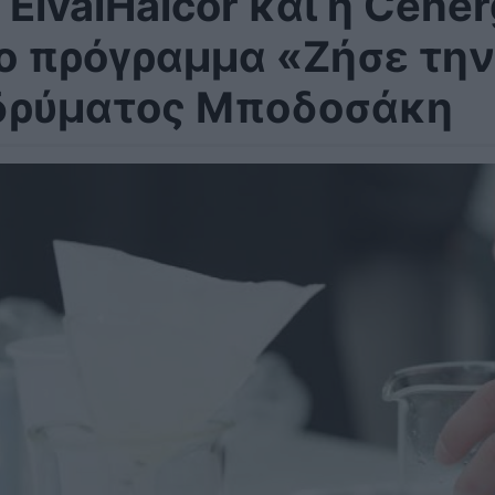
 ElvalHalcor και η Cene
ο πρόγραμμα «Ζήσε την
δρύματος Μποδοσάκη