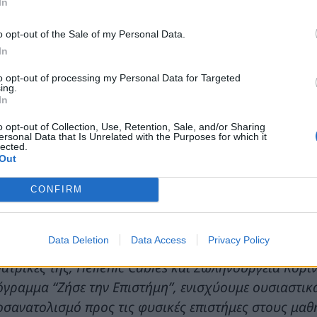
ρας.
In
Γιώργος Μαυραγάνης
, Strategic Planning and Su
o opt-out of the Sale of my Personal Data.
In
alHalcor, δήλωσε ότι:
«Η πρωτοβουλία «Ζήσε την Επι
υμα Μποδοσάκη, αποτελεί για την ElvalHalcor μια 
to opt-out of processing my Personal Data for Targeted
ing.
υθυνότητας της εταιρίας «Δίπλα σας με Αξία», καθώς
In
αιρίες για όλους. Η δημιουργία εργαστηρίων φυσικ
o opt-out of Collection, Use, Retention, Sale, and/or Sharing
α υποδομή, αλλά ένα παράθυρο πρόσβασης στη σύγχρ
ersonal Data that Is Unrelated with the Purposes for which it
lected.
ημερινότητα μαθητών και εκπαιδευτικών. Για εμάς, η
Out
ς γενιάς, ανεξαρτήτως γεωγραφικών περιορισμών, εί
CONFIRM
οτύπωμα».
Κώστας Βαβαρούτας
, Senior HR Director της Ce
Data Deletion
Data Access
Privacy Policy
 γενιά και στην εκπαίδευση αποτελεί στρατηγική προτ
ατρικές της, Hellenic Cables και Σωληνουργεία Κορ
γραμμα “Ζήσε την Επιστήμη”, ενισχύουμε ουσιαστικά
οσανατολισμό προς τις φυσικές επιστήμες στους μα