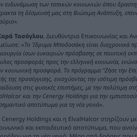
ην ενδυνάμωση των τοπικών κοινωνιών όπου δραστη
πρακτα τη δέσμευσή μας στη Βιώσιμη Ανάπτυξη, επε
αύριο».
Χαρά Τασόγλου
, Διευθύντρια Επικοινωνίας και 
μείωσε: «
Το Ίδρυμα Μποδοσάκη είναι διαχρονικά πρ
μιουργία ίσων ευκαιριών πρόσβασης σε ποιοτική εκ
υλος προσφοράς προς την ελληνική κοινωνία, ενώνον
ν κοινωνική προσφορά. Το πρόγραμμα “Ζήσε την Επι
ής της προσέγγισης, ενισχύοντας την ισότιμη πρόσ
αίδευση στις φυσικές επιστήμες, με την πολύτιμη σ
alHalcor και την Cenergy Holdings για την εμπιστοσ
σημαντικό αποτύπωμα για τη νέα γενιά
».
 Cenergy Holdings και η ElvalHalcor στηρίζουν μ
οινωνικό και εκπαιδευτικό αποτύπωμα, που ανοί
ροόδου για τη νέα γενιά. Μέσα από δράσεις που